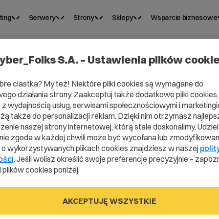
ting
Serwery
Strony
Sklepy
Wsparcie biznesowe
yber_Folks S.A. – Ustawienia plików cooki
bre ciastka? My też! Niektóre pliki cookies są wymagane do
ego działania strony. Zaakceptuj także dodatkowe pliki cookies,
iel
z wydajnością usług, serwisami społecznościowymi i marketingie
użą także do personalizacji reklam. Dzięki nim otrzymasz najleps
enie naszej strony internetowej, którą stale doskonalimy. Udzie
ie zgoda w każdej chwili może być wycofana lub zmodyfikowan
i o wykorzystywanych plikach cookies znajdziesz w naszej
polit
ości
. Jeśli wolisz określić swoje preferencje precyzyjnie – zapozn
 plików cookies poniżej.
AKCEPTUJĘ WSZYSTKIE