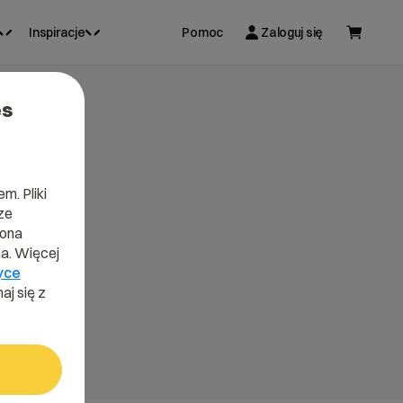
Inspiracje
Pomoc
Zaloguj się
es
m. Pliki
ze
lona
a. Więcej
yce
aj się z