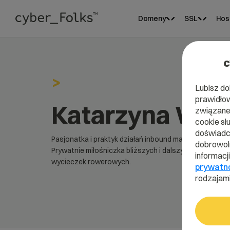
Domeny
SSL
Hos
c
>
Lubisz do
prawidłow
Katarzyna Węg
związane 
cookie sł
doświadcz
Pasjonatka i praktyk działań inbound marketing.
dobrowoln
Prywatnie miłośniczka bliższych i dalszych
informacj
wycieczek rowerowych.
prywatn
rodzajami