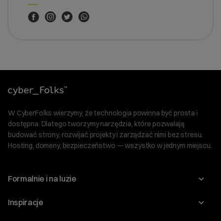
W CyberFolks wierzymy, że technologia powinna być prosta i
dostępna. Dlatego tworzymy narzędzia, które pozwalają
budować strony, rozwijać projekty i zarządzać nimi bez stresu.
Hosting, domeny, bezpieczeństwo — wszystko w jednym miejscu.
Formalnie i na luzie
O nas
Inspiracje
Relacje inwestorskie