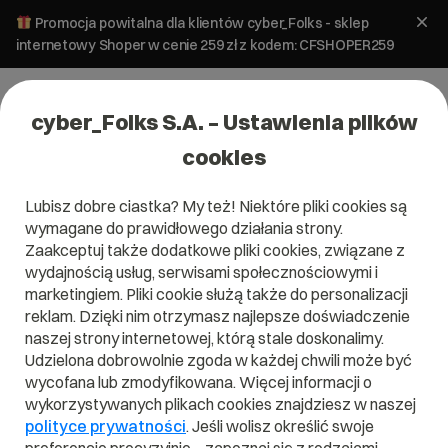
Promocja powitalna dla klientów cyber_Folks - sklep
internetowy Shoper w cenie 259 zł z kodem: CFSHOPER259
cyber_Folks S.A. – Ustawienia plików
cookies
Lubisz dobre ciastka? My też! Niektóre pliki cookies są
wymagane do prawidłowego działania strony.
Zaakceptuj także dodatkowe pliki cookies, związane z
wydajnością usług, serwisami społecznościowymi i
marketingiem. Pliki cookie służą także do personalizacji
reklam. Dzięki nim otrzymasz najlepsze doświadczenie
naszej strony internetowej, którą stale doskonalimy.
Udzielona dobrowolnie zgoda w każdej chwili może być
wycofana lub zmodyfikowana. Więcej informacji o
wykorzystywanych plikach cookies znajdziesz w naszej
polityce prywatności
. Jeśli wolisz określić swoje