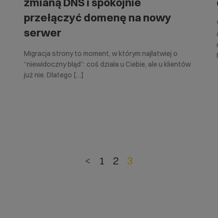
zmianą DNS i spokojnie
przełączyć domenę na nowy
serwer
Migracja strony to moment, w którym najłatwiej o
“niewidoczny błąd”: coś działa u Ciebie, ale u klientów
już nie. Dlatego […]
<
1
2
3