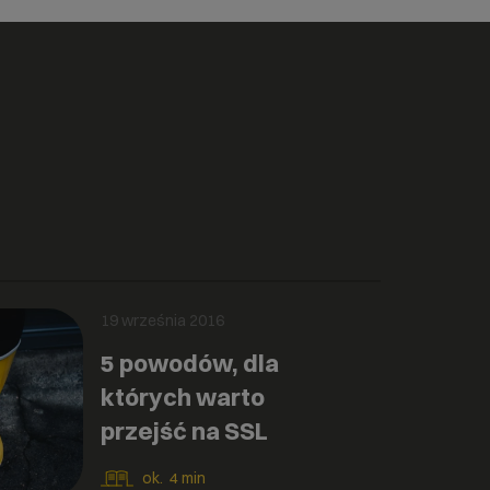
19 września 2016
5 powodów, dla
których warto
przejść na SSL
ok.
4
min