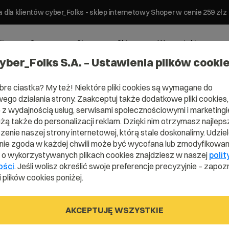
 dla klientów cyber_Folks - sklep internetowy Shoper w cenie 259 z
ting
Serwery
Strony
Sklepy
Wsparcie biznesowe
yber_Folks S.A. – Ustawienia plików cooki
bre ciastka? My też! Niektóre pliki cookies są wymagane do
ego działania strony. Zaakceptuj także dodatkowe pliki cookies,
z wydajnością usług, serwisami społecznościowymi i marketingie
użą także do personalizacji reklam. Dzięki nim otrzymasz najleps
enie naszej strony internetowej, którą stale doskonalimy. Udzie
ie zgoda w każdej chwili może być wycofana lub zmodyfikowan
i o wykorzystywanych plikach cookies znajdziesz w naszej
polit
ości
. Jeśli wolisz określić swoje preferencje precyzyjnie – zapozn
 plików cookies poniżej.
AKCEPTUJĘ WSZYSTKIE