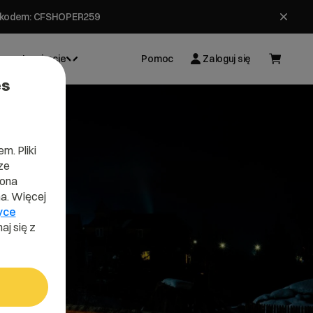
ł z kodem: CFSHOPER259
Inspiracje
Pomoc
Zaloguj się
es
m. Pliki
ze
lona
a. Więcej
yce
aj się z