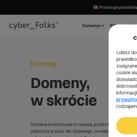
Promocja powitalna
Domeny
SSL
Hos
c
Lubisz do
prawidłow
Domeny
związane 
cookie sł
Domeny,
doświadcz
dobrowoln
informacj
w skrócie
prywatn
rodzajami
Domena internetowa to nazwa, pod którą jesteś
widoczny w sieci. Nic dziwnego, że wiele od niej