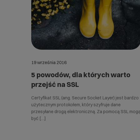
19 września 2016
5 powodów, dla których warto
przejść na SSL
Certyfikat SSL (ang. Secure Socket Layer) jest bardzo
użytecznym protokołem, który szyfruje dane
przesyłane drogą elektroniczną. Za pomocą SSL mog
być […]