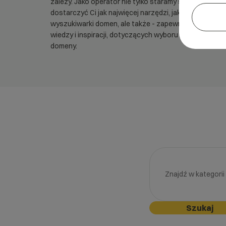
zależy. Jako operator nie tylko staramy się
dostarczyć Ci jak najwięcej narzędzi, jak sprawne
wyszukiwarki domen, ale także - zapewnić Ci dużo
wiedzy i inspiracji, dotyczących wyboru i
rejestracji
domeny.
Szukaj