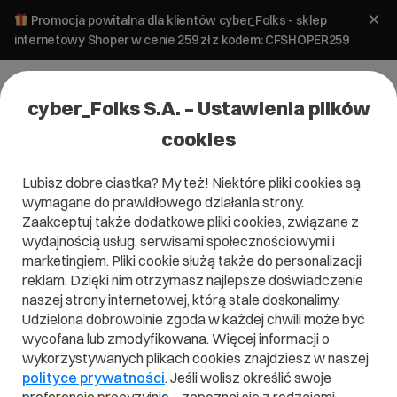
Promocja powitalna dla klientów cyber_Folks - sklep
internetowy Shoper w cenie 259 zł z kodem: CFSHOPER259
cyber_Folks S.A. – Ustawienia plików
cookies
Lubisz dobre ciastka? My też! Niektóre pliki cookies są
wymagane do prawidłowego działania strony.
Zaakceptuj także dodatkowe pliki cookies, związane z
wydajnością usług, serwisami społecznościowymi i
marketingiem. Pliki cookie służą także do personalizacji
reklam. Dzięki nim otrzymasz najlepsze doświadczenie
naszej strony internetowej, którą stale doskonalimy.
Udzielona dobrowolnie zgoda w każdej chwili może być
wycofana lub zmodyfikowana. Więcej informacji o
wykorzystywanych plikach cookies znajdziesz w naszej
polityce prywatności
. Jeśli wolisz określić swoje