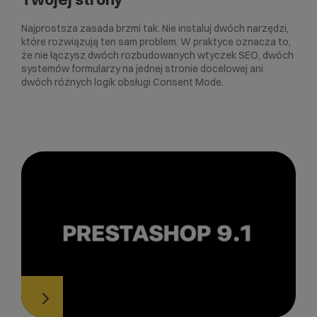
Najprostsza zasada brzmi tak. Nie instaluj dwóch narzędzi,
które rozwiązują ten sam problem. W praktyce oznacza to,
że nie łączysz dwóch rozbudowanych wtyczek SEO, dwóch
systemów formularzy na jednej stronie docelowej ani
dwóch różnych logik obsługi Consent Mode.