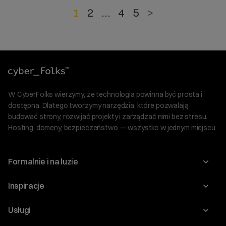
1
2
…
4
5
>
W CyberFolks wierzymy, że technologia powinna być prosta i
dostępna. Dlatego tworzymy narzędzia, które pozwalają
budować strony, rozwijać projekty i zarządzać nimi bez stresu.
Hosting, domeny, bezpieczeństwo — wszystko w jednym miejscu.
Formalnie i na luzie
O nas
Inspiracje
Relacje inwestorskie
Blog
Usługi
Program Korzyści dla Inwestorów
Słownik IT