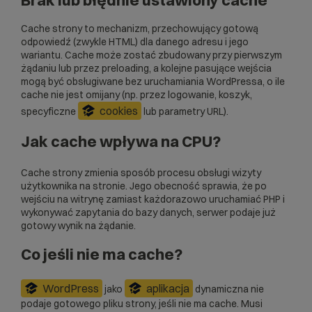
Brak lub błędnie ustawiony cache
Cache strony to mechanizm, przechowujący gotową
odpowiedź (zwykle HTML) dla danego adresu i jego
wariantu. Cache może zostać zbudowany przy pierwszym
żądaniu lub przez preloading, a kolejne pasujące wejścia
mogą być obsługiwane bez uruchamiania WordPressa, o ile
cache nie jest omijany (np. przez logowanie, koszyk,
cookies
specyficzne
lub parametry URL).
Jak cache wpływa na CPU?
Cache strony zmienia sposób procesu obsługi wizyty
użytkownika na stronie. Jego obecność sprawia, że po
wejściu na witrynę zamiast każdorazowo uruchamiać PHP i
wykonywać zapytania do bazy danych, serwer podaje już
gotowy wynik na żądanie.
Co jeśli nie ma cache?
WordPress
aplikacja
jako
dynamiczna nie
podaje gotowego pliku strony, jeśli nie ma cache. Musi