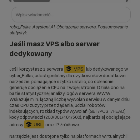
robo_Folks. Asystent AI. Obciążenie serwera. Podsumowanie
statystyk
Jeśli masz VPS albo serwer
dedykowany
VPS
Jeśli korzystasz z serwera
lub dedykowanego w
cyber_Folks, udostępniliśmy dla użytkowników dodatkowe
narzędzie, pomagające szybko ustalić, co dokładnie
generuje obciążenie CPU na Twojej stronie. Działa ono na
bazie statystycznej analizy logów serwera WWW.
Wskazuje m.in. łączną liczbę wywołań serwisu w danym dniu,
czas CPU zużyty przez żądania, udział robotów
indeksujących, rozkład typów wywołań (GET/POST/HEAD),
kody odpowiedzi (200/301/404/500), najbardziej obciążające
URL
adresy
oraz IP źródłowe.
Narzędzie jest dostępne tylko na platformach wirtualnych i