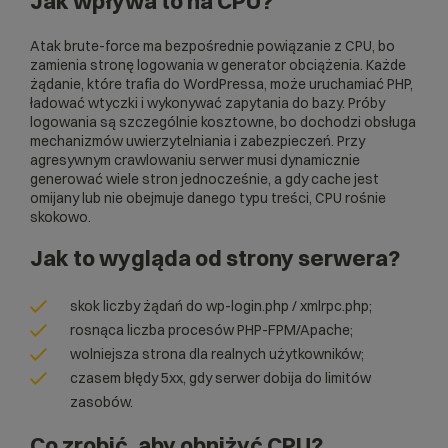
Jak wpływa to na CPU?
Atak brute-force ma bezpośrednie powiązanie z CPU, bo
zamienia stronę logowania w generator obciążenia. Każde
żądanie, które trafia do WordPressa, może uruchamiać PHP,
ładować wtyczki i wykonywać zapytania do bazy. Próby
logowania są szczególnie kosztowne, bo dochodzi obsługa
mechanizmów uwierzytelniania i zabezpieczeń. Przy
agresywnym crawlowaniu serwer musi dynamicznie
generować wiele stron jednocześnie, a gdy cache jest
omijany lub nie obejmuje danego typu treści, CPU rośnie
skokowo.
Jak to wygląda od strony serwera?
skok liczby żądań do wp-login.php / xmlrpc.php;
rosnąca liczba procesów PHP-FPM/Apache;
wolniejsza strona dla realnych użytkowników;
czasem błędy 5xx, gdy serwer dobija do limitów
zasobów.
Co zrobić, aby obniżyć CPU?