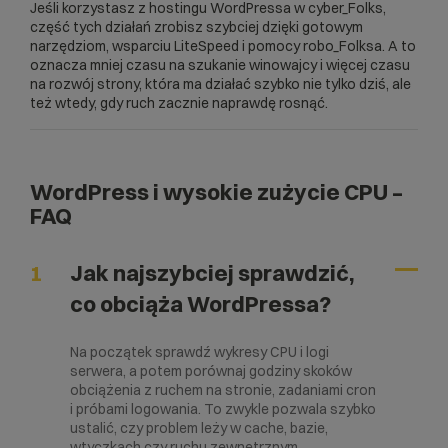
Jeśli korzystasz z
hostingu WordPressa
w cyber_Folks,
część tych działań zrobisz szybciej dzięki gotowym
narzędziom, wsparciu LiteSpeed i pomocy robo_Folksa. A to
oznacza mniej czasu na szukanie winowajcy i więcej czasu
na rozwój strony, która ma działać szybko nie tylko dziś, ale
też wtedy, gdy ruch zacznie naprawdę rosnąć.
WordPress i wysokie zużycie CPU –
FAQ
1
Jak najszybciej sprawdzić,
co obciąża WordPressa?
Na początek sprawdź wykresy CPU i logi
serwera, a potem porównaj godziny skoków
obciążenia z ruchem na stronie, zadaniami cron
i próbami logowania. To zwykle pozwala szybko
ustalić, czy problem leży w cache, bazie,
wtyczkach czy ruchu zewnętrznym.