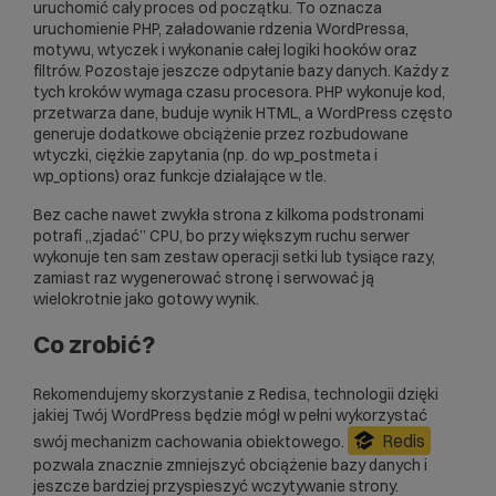
uruchomić cały proces od początku. To oznacza
uruchomienie PHP, załadowanie rdzenia WordPressa,
motywu, wtyczek i wykonanie całej logiki hooków oraz
filtrów. Pozostaje jeszcze odpytanie bazy danych. Każdy z
tych kroków wymaga czasu procesora. PHP wykonuje kod,
przetwarza dane, buduje wynik HTML, a WordPress często
generuje dodatkowe obciążenie przez rozbudowane
wtyczki, ciężkie zapytania (np. do wp_postmeta i
wp_options) oraz funkcje działające w tle.
Bez cache nawet zwykła strona z kilkoma podstronami
potrafi „zjadać” CPU, bo przy większym ruchu serwer
wykonuje ten sam zestaw operacji setki lub tysiące razy,
zamiast raz wygenerować stronę i serwować ją
wielokrotnie jako gotowy wynik.
Co zrobić?
Rekomendujemy skorzystanie z Redisa, technologii dzięki
jakiej Twój WordPress będzie mógł w pełni wykorzystać
Redis
swój mechanizm cachowania obiektowego.
pozwala znacznie zmniejszyć obciążenie bazy danych i
jeszcze bardziej przyspieszyć wczytywanie strony.