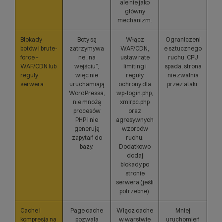
ale nie jako
główny
mechanizm.
Blokady
Boty są
Włącz
Ograniczeni
botów i brute-
zatrzymywa
WAF/CDN,
e sztucznego
force –
ne „na
ustaw rate
ruchu, CPU
WAF/CDN lub
wejściu”,
limiting i
spada, strona
reguły
więc nie
reguły
nie zwalnia
serwera
uruchamiają
ochrony dla
przez ataki.
WordPressa,
wp-login.php,
nie mnożą
xmlrpc.php
procesów
oraz
PHP i nie
agresywnych
generują
wzorców
zapytań do
ruchu.
bazy.
Dodatkowo
dodaj
blokady po
stronie
serwera (jeśli
potrzebne).
Cache i
Page cache
Włącz cache
Mniej
kompresja na
pozwala
w warstwie
uruchomień