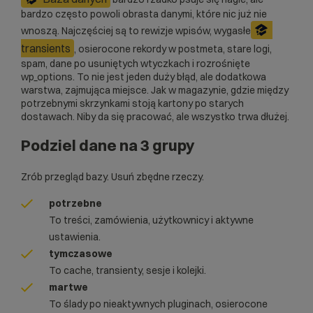
bardzo często powoli obrasta danymi, które nic już nie
wnoszą. Najczęściej są to rewizje wpisów, wygasłe
transients
, osierocone rekordy w postmeta, stare logi,
spam, dane po usuniętych wtyczkach i rozrośnięte
wp_options. To nie jest jeden duży błąd, ale dodatkowa
warstwa, zajmująca miejsce. Jak w magazynie, gdzie między
potrzebnymi skrzynkami stoją kartony po starych
dostawach. Niby da się pracować, ale wszystko trwa dłużej.
Podziel dane na 3 grupy
Zrób przegląd bazy. Usuń zbędne rzeczy.
potrzebne
To treści, zamówienia, użytkownicy i aktywne
ustawienia.
tymczasowe
To cache, transienty, sesje i kolejki.
martwe
To ślady po nieaktywnych pluginach, osierocone