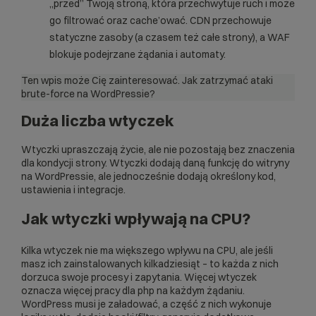
„przed” Twoją stroną, która przechwytuje ruch i może
go filtrować oraz cache’ować. CDN przechowuje
statyczne zasoby (a czasem też całe strony), a WAF
blokuje podejrzane żądania i automaty.
Ten wpis może Cię zainteresować.
Jak zatrzymać ataki
brute-force na WordPressie?
Duża liczba wtyczek
Wtyczki upraszczają życie, ale nie pozostają bez znaczenia
dla kondycji strony. Wtyczki dodają daną funkcję do witryny
na WordPressie, ale jednocześnie dodają określony kod,
ustawienia i integracje.
Jak wtyczki wpływają na CPU?
Kilka wtyczek nie ma większego wpływu na CPU, ale jeśli
masz ich zainstalowanych kilkadziesiąt – to każda z nich
dorzuca swoje procesy i zapytania. Więcej wtyczek
oznacza więcej pracy dla php na każdym żądaniu.
WordPress musi je załadować, a część z nich wykonuje