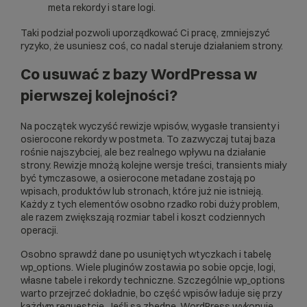
meta rekordy i stare logi.
Taki podział pozwoli uporządkować Ci pracę, zmniejszyć
ryzyko, że usuniesz coś, co nadal steruje działaniem strony.
Co usuwać z bazy WordPressa w
pierwszej kolejności?
Na początek wyczyść rewizje wpisów, wygasłe transienty i
osierocone rekordy w postmeta. To zazwyczaj tutaj baza
rośnie najszybciej, ale bez realnego wpływu na działanie
strony. Rewizje mnożą kolejne wersje treści, transients miały
być tymczasowe, a osierocone metadane zostają po
wpisach, produktów lub stronach, które już nie istnieją.
Każdy z tych elementów osobno rzadko robi duży problem,
ale razem zwiększają rozmiar tabel i koszt codziennych
operacji.
Osobno sprawdź dane po usuniętych wtyczkach i tabelę
wp_options. Wiele pluginów zostawia po sobie opcje, logi,
własne tabele i rekordy techniczne. Szczególnie wp_options
warto przejrzeć dokładnie, bo część wpisów ładuje się przy
każdym requestcie. Jeśli są zbędne, WordPress wykonuje