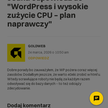
"WordPress i wysokie
zużycie CPU – plan
naprawczy"
GOLDWEB
24 marca, 2026 o 10:50 am
ODPOWIEDZ
Dobre porady bo zauważyłem, że WP pożera coraz więcej
zasobów. Dodałbym jeszcze, że warto 404ki zrobić w html’u.
Wtedy scrawlujące roboty nie będą za każdym razem
odwoływać się do bazy danych – to też odciąży
zdecydowanie.
Dodaj komentarz