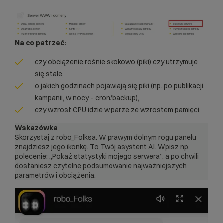
Na co patrzeć:
czy obciążenie rośnie skokowo (piki) czy utrzymuje
się stale,
o jakich godzinach pojawiają się piki (np. po publikacji,
kampanii, w nocy – cron/backup),
czy wzrost CPU idzie w parze ze wzrostem pamięci.
Wskazówka
Skorzystaj z robo_Folksa. W prawym dolnym rogu panelu
znajdziesz jego ikonkę. To Twój asystent AI. Wpisz np.
polecenie: „Pokaż statystyki mojego serwera”, a po chwili
dostaniesz czytelne podsumowanie najważniejszych
parametrów i obciążenia.