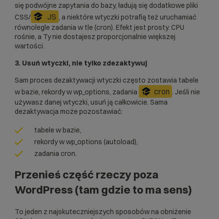
się podwójne zapytania do bazy, ładują się dodatkowe pliki
JS
CSS/
, a niektóre wtyczki potrafią też uruchamiać
równolegle zadania w tle (cron). Efekt jest prosty. CPU
rośnie, a Ty nie dostajesz proporcjonalnie większej
wartości.
3.
Usuń wtyczki, nie tylko zdezaktywuj
Sam proces dezaktywacji wtyczki często zostawia tabele
cron
w bazie, rekordy w wp_options, zadania
. Jeśli nie
używasz danej wtyczki, usuń ją całkowicie. Sama
dezaktywacja może pozostawiać:
tabele w bazie,
rekordy w wp_options (autoload),
zadania cron.
Przenieś część rzeczy poza
WordPress (tam gdzie to ma sens)
To jeden z najskuteczniejszych sposobów na obniżenie