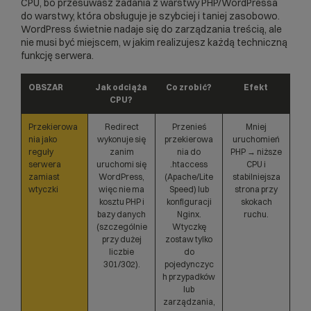
CPU, bo przesuwasz zadania z warstwy PHP/WordPressa
do warstwy, która obsługuje je szybciej i taniej zasobowo.
WordPress świetnie nadaje się do zarządzania treścią, ale
nie musi być miejscem, w jakim realizujesz każdą techniczną
funkcję serwera.
OBSZAR
Jak odciąża
Co zrobić?
Efekt
CPU?
Przekierowa
Redirect
Przenieś
Mniej
nia jako
wykonuje się
przekierowa
uruchomień
reguły
zanim
nia do
PHP → niższe
serwera
uruchomi się
.htaccess
CPU i
zamiast
WordPress,
(Apache/Lite
stabilniejsza
wtyczki
więc nie ma
Speed) lub
strona przy
kosztu PHP i
konfiguracji
skokach
bazy danych
Nginx.
ruchu.
(szczególnie
Wtyczkę
przy dużej
zostaw tylko
liczbie
do
301/302).
pojedynczyc
h przypadków
lub
zarządzania,