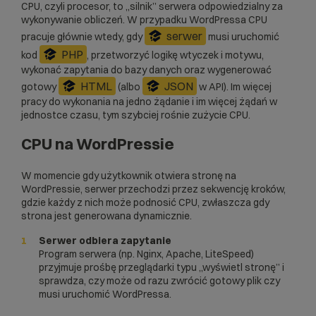
CPU, czyli procesor, to „silnik” serwera odpowiedzialny za
wykonywanie obliczeń. W przypadku WordPressa CPU
serwer
pracuje głównie wtedy, gdy
musi uruchomić
PHP
kod
, przetworzyć logikę wtyczek i motywu,
wykonać zapytania do bazy danych oraz wygenerować
HTML
JSON
gotowy
(albo
w API). Im więcej
pracy do wykonania na jedno żądanie i im więcej żądań w
jednostce czasu, tym szybciej rośnie zużycie CPU.
CPU na WordPressie
W momencie gdy użytkownik otwiera stronę na
WordPressie, serwer przechodzi przez sekwencję kroków,
gdzie każdy z nich może podnosić CPU, zwłaszcza gdy
strona jest generowana dynamicznie.
Serwer odbiera zapytanie
Program serwera (np. Nginx, Apache, LiteSpeed)
przyjmuje prośbę przeglądarki typu „wyświetl stronę” i
sprawdza, czy może od razu zwrócić gotowy plik czy
musi uruchomić WordPressa.