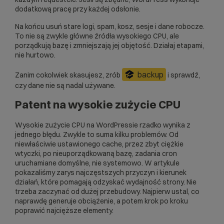
dodatkową pracę przy każdej odsłonie.
Na końcu usuń stare logi, spam, kosz, sesje i dane robocze.
To nie są zwykle główne źródła wysokiego CPU, ale
porządkują bazę i zmniejszają jej objętość. Działaj etapami,
nie hurtowo.
backup
Zanim cokolwiek skasujesz, zrób
i sprawdź,
czy dane nie są nadal używane.
Patent na wysokie zużycie CPU
Wysokie zużycie CPU na WordPressie rzadko wynika z
jednego błędu. Zwykle to suma kilku problemów. Od
niewłaściwie ustawionego cache, przez zbyt ciężkie
wtyczki, po nieuporządkowaną bazę, zadania cron
uruchamiane domyślne, nie systemowo. W artykule
pokazaliśmy zarys najczęstszych przyczyn i kierunek
działań, które pomagają odzyskać wydajność strony. Nie
trzeba zaczynać od dużej przebudowy. Najpierw ustal, co
naprawdę generuje obciążenie, a potem krok po kroku
poprawić najcięższe elementy.