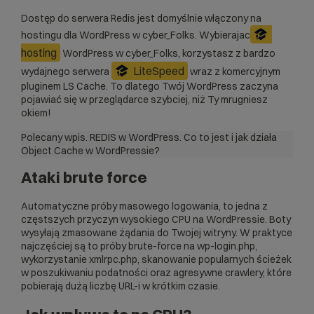
Dostęp do serwera Redis jest domyślnie włączony na
hostingu dla WordPress
w cyber_Folks. Wybierajac
hosting
WordPress w cyber_Folks, korzystasz z bardzo
LiteSpeed
wydajnego serwera
wraz z komercyjnym
pluginem LS Cache. To dlatego Twój WordPress zaczyna
pojawiać się w przeglądarce szybciej, niż Ty mrugniesz
okiem!
Polecany wpis.
REDIS w WordPress. Co to jest i jak działa
Object Cache w WordPressie?
Ataki brute force
Automatyczne próby masowego logowania, to jedna z
częstszych przyczyn wysokiego CPU na WordPressie. Boty
wysyłają zmasowane żądania do Twojej witryny. W praktyce
najczęściej są to próby brute-force na wp-login.php,
wykorzystanie xmlrpc.php, skanowanie popularnych ścieżek
w poszukiwaniu podatności oraz agresywne crawlery, które
pobierają dużą liczbę URL-i w krótkim czasie.