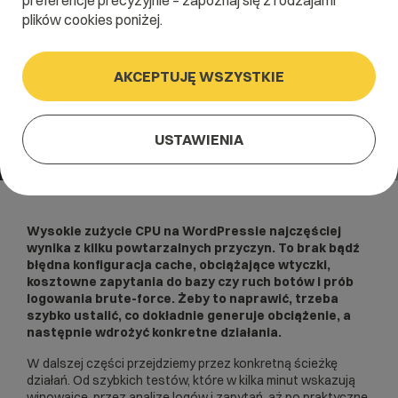
preferencje precyzyjnie – zapoznaj się z rodzajami
plików cookies poniżej.
AKCEPTUJĘ WSZYSTKIE
USTAWIENIA
Wysokie zużycie CPU na WordPressie najczęściej
wynika z kilku powtarzalnych przyczyn. To brak bądź
błędna konfiguracja cache, obciążające wtyczki,
kosztowne zapytania do bazy czy ruch botów i prób
logowania brute-force. Żeby to naprawić, trzeba
szybko ustalić, co dokładnie generuje obciążenie, a
następnie wdrożyć konkretne działania.
W dalszej części przejdziemy przez konkretną ścieżkę
działań. Od szybkich testów, które w kilka minut wskazują
winowajcę, przez analizę logów i zapytań, aż po praktyczne