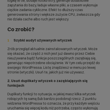
logikę w tle, dodaje hooki/filtry, generuje dodatkowe
zapytania do bazy, ładuje własne pliki, a czasem wykonuje
ciężkie zadania cykliczne. Efekt to dłuższy czas
generowania strony i większe zużycie CPU, zwłaszcza gdy
nie działa cache albo ruch jest większy.
Co zrobić?
Szybki audyt używanych wtyczek
Zrób przegląd aktualnie zainstalowanych wtyczek. Może
się okazać, że część z nich jest już dawno przez Ciebie
nieużywana bądź funkcje poszczególnych zazębiają się,
generując niepotrzebne obciążenie. W tym celu przejdź do
swojego WordPressa. Listę znajdziesz w menu po lewej
stronie (wtyczki). Usuń te, jakich już nie używasz.
2. Usuń duplikaty wtyczek o zazębiających się
funkcjach
Duplikaty funkcji to sytuacja, w jakiej masz kilka wtyczek
robiących tę samą (lub bardzo podobną) rzecz. Z punktu
widzenia WordPressa to oznacza, że przy każdym wejściu
uruchamia się więcej kodu niż potrzeba, często wykonują