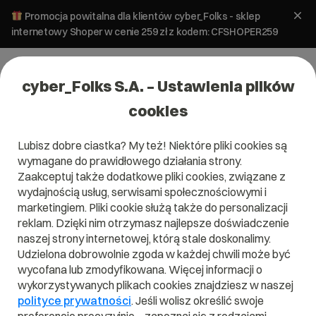
Promocja powitalna dla klientów cyber_Folks - sklep
internetowy Shoper w cenie 259 zł z kodem: CFSHOPER259
cyber_Folks S.A. – Ustawienia plików
cookies
Lubisz dobre ciastka? My też! Niektóre pliki cookies są
Hosting
WordPress
wymagane do prawidłowego działania strony.
WordPress i wysokie zużycie CPU –
Zaakceptuj także dodatkowe pliki cookies, związane z
plan naprawczy
wydajnością usług, serwisami społecznościowymi i
marketingiem. Pliki cookie służą także do personalizacji
reklam. Dzięki nim otrzymasz najlepsze doświadczenie
20 marca 2026
ok.
9
min
naszej strony internetowej, którą stale doskonalimy.
Udzielona dobrowolnie zgoda w każdej chwili może być
wycofana lub zmodyfikowana. Więcej informacji o
wykorzystywanych plikach cookies znajdziesz w naszej
polityce prywatności
. Jeśli wolisz określić swoje