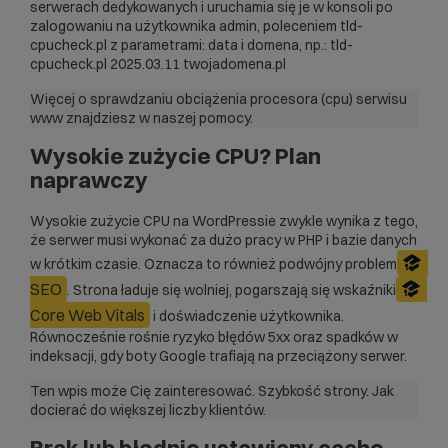
serwerach dedykowanych i uruchamia się je w konsoli po
zalogowaniu na użytkownika admin, poleceniem tld-
cpucheck.pl z parametrami: data i domena, np.: tld-
cpucheck.pl 2025.03.11 twojadomena.pl
Więcej o
sprawdzaniu obciążenia procesora (cpu) serwisu
www
znajdziesz w naszej pomocy.
Wysokie zużycie CPU? Plan
naprawczy
Wysokie zużycie CPU na WordPressie zwykle wynika z tego,
że serwer musi wykonać za dużo pracy w PHP i bazie danych
w krótkim czasie. Oznacza to również podwójny problem
SEO
. Strona ładuje się wolniej, pogarszają się wskaźniki
Core Web Vitals
i doświadczenie użytkownika.
Równocześnie rośnie ryzyko błędów 5xx oraz spadków w
indeksacji, gdy boty Google trafiają na przeciążony serwer.
Ten wpis może Cię zainteresować.
Szybkość strony. Jak
docierać do większej liczby klientów.