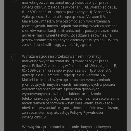
marketingowych na temat usług świadczonych przez
cyber_Folks S.A. z siedzibą w Poznaniu, ul. Wierzbięcice 1B,
61-569 Poznań, oraz spółek powiązanych, tj. Shoper S.A.,
Apilo sp. z o.o., Sempire Europe sp. z o.o., Vercom S.A,
MailerLite Limited, w tym o promocjach, wydarzeniach
promocyjnych i innych akcjach marketingowych za pomocą
środków komunikacji elektronicznej na podany przeze mnie
adres e-mail i numer telefonu. Zgadzam się również, na
przetwarzanie moich danych osobowych w tym celu. Wiem,
że w każdej chwili mogę wycofać tę zgodę.
Wyrażam zgodę na przekazywanie mi informacji
marketingowych na temat usług świadczonych przez
cyber_Folks S.A. z siedzibą w Poznaniu, ul. Wierzbięcice 1B,
61-569 Poznań, oraz spółek powiązanych, tj. Shoper S.A.,
Apilo sp. z o.o., Sempire Europe sp. z o.o., Vercom S.A,
MailerLite Limited, w tym o promocjach, wydarzeniach
promocyjnych i innych akcjach marketingowych w postaci
wiadomości oraz w trakcie połączeń głosowych
wykonywanych przez telefon lub inne urządzenie
telekomunikacyjne. Zgadzam się również, na przetwarzanie
moich danych osobowych w tym celu. Wiem, że w każdej
chwili mogę wycofać tę zgodę. Jednocześnie oświadczam,
że zapoznałem się i akceptuję
Politykę Prywatności
cyber_Folks S.A.
W związku z przepisami o ochronie danych osobowych