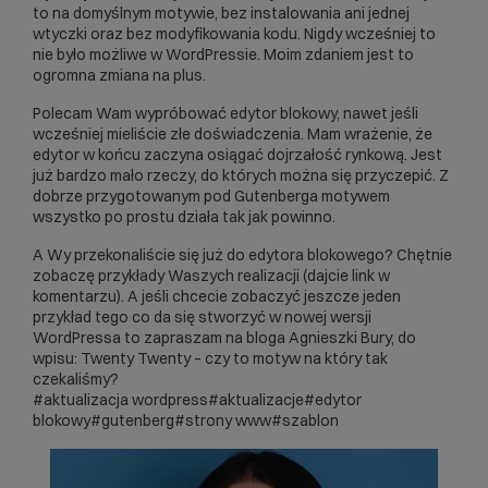
to na domyślnym motywie, bez instalowania ani jednej
wtyczki oraz bez modyfikowania kodu. Nigdy wcześniej to
nie było możliwe w WordPressie. Moim zdaniem jest to
ogromna zmiana na plus.
Polecam Wam wypróbować edytor blokowy, nawet jeśli
wcześniej mieliście złe doświadczenia. Mam wrażenie, że
edytor w końcu zaczyna osiągać dojrzałość rynkową. Jest
już bardzo mało rzeczy, do których można się przyczepić. Z
dobrze przygotowanym pod Gutenberga motywem
wszystko po prostu działa tak jak powinno.
A Wy przekonaliście się już do edytora blokowego? Chętnie
zobaczę przykłady Waszych realizacji (dajcie link w
komentarzu). A jeśli chcecie zobaczyć jeszcze jeden
przykład tego co da się stworzyć w nowej wersji
WordPressa to zapraszam na bloga Agnieszki Bury, do
wpisu:
Twenty Twenty – czy to motyw na który tak
czekaliśmy?
#aktualizacja wordpress
#aktualizacje
#edytor
blokowy
#gutenberg
#strony www
#szablon