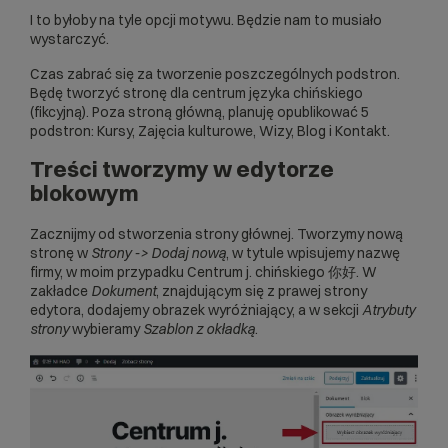
I to byłoby na tyle opcji motywu. Będzie nam to musiało
wystarczyć.
Czas zabrać się za tworzenie poszczególnych podstron.
Będę tworzyć stronę dla centrum języka chińskiego
(fikcyjną). Poza stroną główną, planuję opublikować 5
podstron: Kursy, Zajęcia kulturowe, Wizy, Blog i Kontakt.
Treści tworzymy w edytorze
blokowym
Zacznijmy od
stworzenia strony
głównej. Tworzymy nową
stronę w
Strony -> Dodaj nową
, w tytule wpisujemy nazwę
firmy, w moim przypadku Centrum j. chińskiego 你好. W
zakładce
Dokument
, znajdującym się z prawej strony
edytora, dodajemy obrazek wyróżniający, a w sekcji
Atrybuty
strony
wybieramy
Szablon z okładką
.