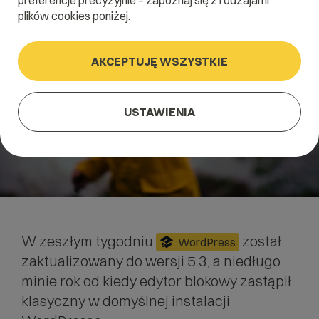
preferencje precyzyjnie – zapoznaj się z rodzajami
plików cookies poniżej.
AKCEPTUJĘ WSZYSTKIE
USTAWIENIA
W zeszłym tygodniu
został
WordPress
zaktualizowany do wersji 5.3, a niedługo
minie rok od kiedy edytor blokowy zastąpił
klasyczny w domyślnej instalacji