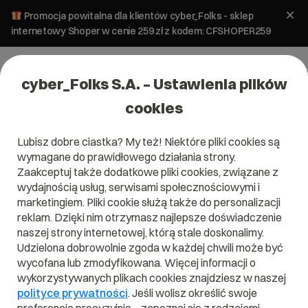
Promocja powitalna dla klientów cyber_Folks - sklep
internetowy Shoper w cenie 259 zł z kodem: CFSHOPER259
cyber_Folks S.A. – Ustawienia plików
cookies
Lubisz dobre ciastka? My też! Niektóre pliki cookies są
Tworzenie stron
wymagane do prawidłowego działania strony.
WordPress 5.3 – jak zbudować
Zaakceptuj także dodatkowe pliki cookies, związane z
stronę firmową na motywie Twenty
wydajnością usług, serwisami społecznościowymi i
marketingiem. Pliki cookie służą także do personalizacji
Twenty?
reklam. Dzięki nim otrzymasz najlepsze doświadczenie
naszej strony internetowej, którą stale doskonalimy.
13 stycznia 2023
ok.
5
min
Udzielona dobrowolnie zgoda w każdej chwili może być
wycofana lub zmodyfikowana. Więcej informacji o
wykorzystywanych plikach cookies znajdziesz w naszej
polityce prywatności
. Jeśli wolisz określić swoje