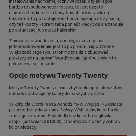
Instalowanie nadmiernej liczby wtyczek, czy jakiegoś
bardzo rozbudowanego motywu, to jest często
niepotrzebny koszt dla firmy. Nawet jeśli wtyczki są
bezpłatne, to pozostaje koszt późniejszego utrzymania,
czy też koszty, które trzeba ponieść kiedy coś się zepsuje
po aktualizacji lub ataku hakerskim.
Z mojego doświadczenia, w małej, a szczególnie
jednoosobowej firmie, jest to po prostu niepotrzebne.
Większość tego typu stron można dziś zbudować
praktycznie na „gołym” WordPressie. Spróbuję Wam to
pokazać w tym artykule.
Opcje motywu Twenty Twenty
Motyw Twenty Twenty nie ma zbyt wielu opcji, ale w łatwy
sposób dostosujemy kolory do naszych potrzeb.
W kokpicie WordPressa wchodzimy w
Wygląd -> Dostosuj
i
przechodzimy do zakładki
Kolory
. Wybieramy kolor tła dla
treści (ja ustawiam #ededed) oraz kolor tła nagłówka i
stopki (ustawiam #910000). Dodatkowo możemy wybrać
kolor wiodący.