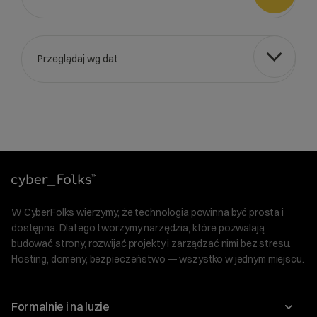
Przeglądaj wg dat
Wybierz gotową listę. Użyj spacji, aby otworzyć.
Naciśnij spację, aby otworzyć listę, klawisze strzałek, aby nawi
W CyberFolks wierzymy, że technologia powinna być prosta i
dostępna. Dlatego tworzymy narzędzia, które pozwalają
budować strony, rozwijać projekty i zarządzać nimi bez stresu.
Hosting, domeny, bezpieczeństwo — wszystko w jednym miejscu.
Formalnie i na luzie