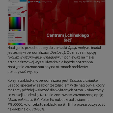
Następnie przechodzimy do zakładki
Opcje motywu
(nadal
jesteśmy w personalizacji
Dostosuj
). Odznaczam opcję
“Pokaż wyszukiwarkę w nagłówku”
, ponieważ na małej
stronie firmowej wyszukiwarka nie będzie potrzebna.
Następnie zaznaczam aby na stronach archiwów
pokazywać wypisy.
Kolejną zakładką w personalizacji jest
Szablon z okładką
.
Jest to specjalny szablon ze zdjęciem w tle nagłówka, który
możemy później wskazać dla wybranych stron. Zobaczymy
to w akcji za chwilę. Na razie zostawiam zaznaczoną opcję
“Stałe położenie tła”
. Kolor tła nakładki ustawiam na
#910000, kolor tekstu nakładki na #ffffff, a przeźroczystość
nakładki na ok. 70-80%.