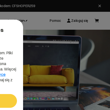
ł z kodem: CFSHOPER259
Inspiracje
Pomoc
Zaloguj się
es
m. Pliki
ze
lona
a. Więcej
yce
aj się z