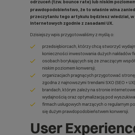
odrzuceń (tzw. bounce rate) lub niskim poziome
prawdopodobieństwo, że to właśnie wina zanie
przeczytaniu tego artykułu będziesz wiedział, w
internetowych zgodnie z zasadami UX.
Dzisiejszy wpis przygotowaliśmy z myślą o:
przedsiębiorcach, którzy chcą stworzyć wydaj
konieczności inwestowania dużych nakładów f
osobach borykających się ze znaczącym współc
niskim poziomem konwersji;
organizacjach pragnących przygotować stronę i
zgodna z najnowszymi trendami SXO (SEO + UX)
brandach, którym zależy na stronie internetowe
wydajnością oraz optymalizacją pod wyszukiwar
firmach usługowych marzących o regularnym po
się dużym prawdopodobieństwem konwersji.
User Experience