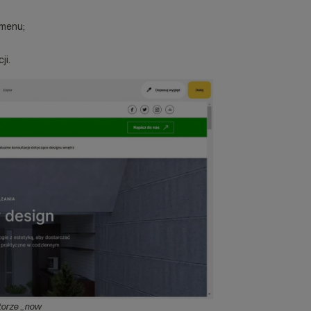
 menu;
ji.
torze _now