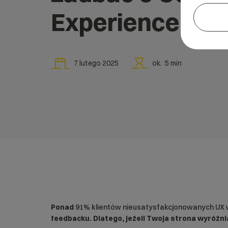
Experience (UX
7 lutego 2025
ok.
5
min
Ponad
91% klientów nieusatysfakcjonowanych UX 
feedbacku. Dlatego, jeżeli Twoja strona wyróżn