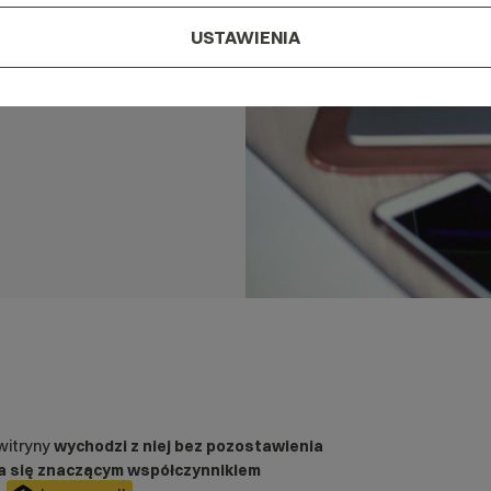
)?
USTAWIENIA
witryny
wychodzi z niej bez pozostawienia
ia się znaczącym współczynnikiem