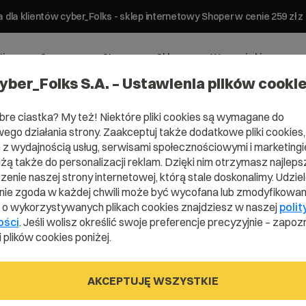
 dla klientów cyber_Folks - sklep internetowy Shoper w cenie 259 z
ting
Serwery
Strony
Sklepy
Wsparcie biznesowe
yber_Folks S.A. – Ustawienia plików cooki
bre ciastka? My też! Niektóre pliki cookies są wymagane do
ego działania strony. Zaakceptuj także dodatkowe pliki cookies,
z wydajnością usług, serwisami społecznościowymi i marketingie
użą także do personalizacji reklam. Dzięki nim otrzymasz najleps
enie naszej strony internetowej, którą stale doskonalimy. Udzie
ie zgoda w każdej chwili może być wycofana lub zmodyfikowan
n
i o wykorzystywanych plikach cookies znajdziesz w naszej
polit
ości
. Jeśli wolisz określić swoje preferencje precyzyjnie – zapozn
 plików cookies poniżej.
 jak
AKCEPTUJĘ WSZYSTKIE