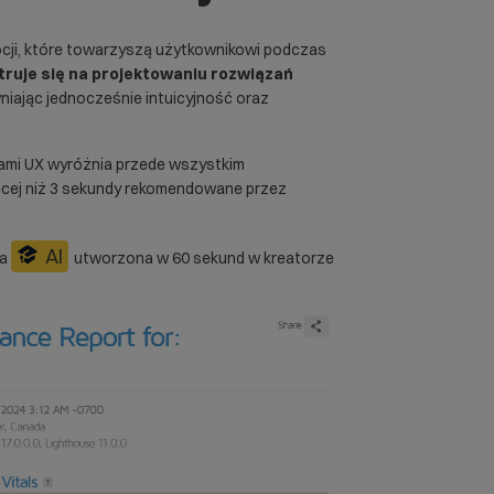
ocji, które towarzyszą użytkownikowi podczas
ruje się na projektowaniu rozwiązań
niając jednocześnie intuicyjność oraz
ami UX wyróżnia przede wszystkim
cej niż
3 sekundy rekomendowane przez
AI
na
utworzona w 60 sekund w
kreatorze