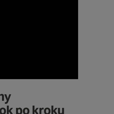
ny
ok po kroku