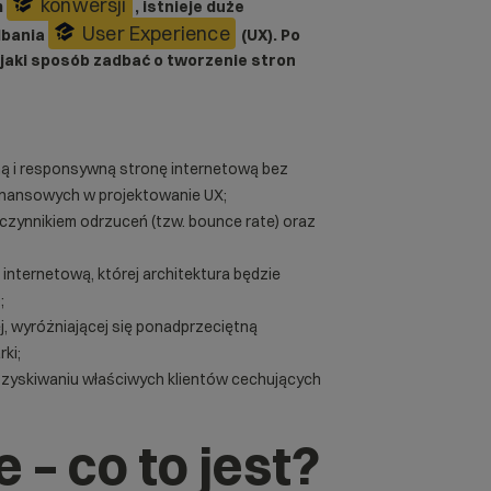
konwersji
m
, istnieje duże
User Experience
dbania
(UX). Po
 jaki sposób zadbać o tworzenie stron
ną i responsywną stronę internetową bez
inansowych w projektowanie UX;
zynnikiem odrzuceń (tzw. bounce rate) oraz
nternetową, której architektura będzie
;
j, wyróżniającej się ponadprzeciętną
ki;
zyskiwaniu właściwych klientów cechujących
 – co to jest?