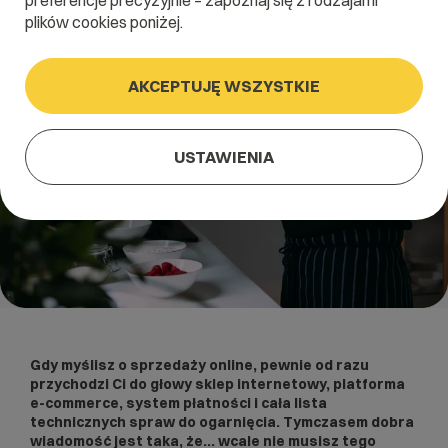
preferencje precyzyjnie – zapoznaj się z rodzajami
plików cookies poniżej.
AKCEPTUJĘ WSZYSTKIE
USTAWIENIA
Gdy myślisz o sprzedaży online, pewnie od razu
przychodzi Ci do głowy sklep internetowy, platforma
e-commerce, system płatności i cała lista
technicznych spraw do ogarnięcia. Tymczasem dobra
wiadomość jest taka, że… wcale nie musisz tego