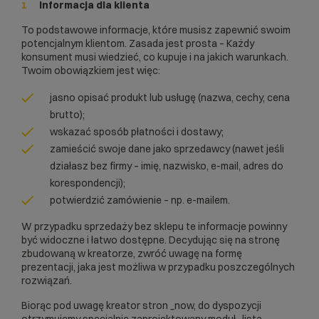
Informacja dla klienta
To podstawowe informacje, które musisz zapewnić swoim
potencjalnym klientom. Zasada jest prosta – Każdy
konsument musi wiedzieć, co kupuje i na jakich warunkach.
Twoim obowiązkiem jest więc:
jasno opisać produkt lub usługę (nazwa, cechy, cena
brutto);
wskazać sposób płatności i dostawy;
zamieścić swoje dane jako sprzedawcy (nawet jeśli
działasz bez firmy – imię, nazwisko, e-mail, adres do
korespondencji);
potwierdzić zamówienie – np. e-mailem.
W przypadku sprzedaży bez sklepu te informacje powinny
być widoczne i łatwo dostępne. Decydując się na stronę
zbudowaną w kreatorze, zwróć uwagę na formę
prezentacji, jaka jest możliwa w przypadku poszczególnych
rozwiązań.
Biorąc pod uwagę kreator stron _now, do dyspozycji
otrzymujemy specjalnie zaprojektowany moduł „lista