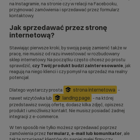
na Instagramie, na stronie czy w relacji na Facebooku,
przyjmować zamówienia i sprzedawać przez formularz
kontaktowy.
Jak sprzedawać przez stronę
internetową?
Stawiając pierwsze kroki, by swoją pasję zamienić także w
pracę, nie musisz od razu inwestować w rozbudowany
sklep internetowy. Na początku często chcesz po prostu
sprawdzić,
czy Twój produkt budzi zainteresowanie
, jak
reagują na niego klienci i czy pomysł na sprzedaż ma realny
potencjał.
strona internetowa
Dlatego wystarczy prosta
–
landing page
nawet wizytówka lub
– na której
przedstawisz swoją ofertę, dodasz kilka zdjęć, opiszesz
produkt i umożliwisz kontakt. Nie musisz posiadać żadnej
integracji z e-commerce.
W ten sposób nie tylko możesz sprzedawać poprzez
zamówienia przez
formularz, e-mail lub komunikator
, ale
także
przyciągać klientów do swojej małej firmy
czy