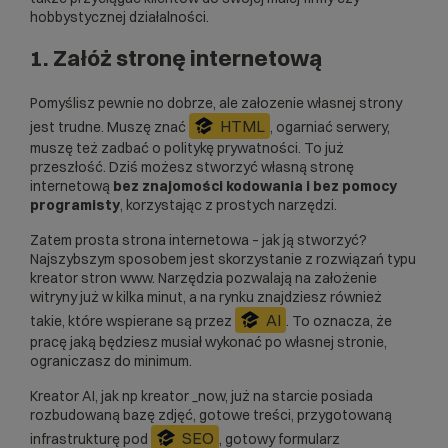
hobbystycznej działalności.
1. Załóż stronę internetową
Pomyślisz pewnie no dobrze, ale załozenie własnej strony
HTML
jest trudne. Muszę znać
, ogarniać serwery,
muszę też zadbać o politykę prywatności. To już
przeszłość. Dziś możesz stworzyć własną stronę
internetową
bez znajomości kodowania
i bez pomocy
programisty
, korzystając z prostych narzędzi.
Zatem
prosta strona internetowa – jak ją stworzyć?
Najszybszym sposobem jest skorzystanie z rozwiązań typu
kreator stron www. Narzędzia pozwalają na założenie
witryny już w kilka minut, a na rynku znajdziesz również
AI
takie, które wspierane są przez
. To oznacza, że
pracę jaką będziesz musiał wykonać po własnej stronie,
ograniczasz do minimum.
Kreator AI, jak np
kreator _now
, już na starcie posiada
rozbudowaną bazę zdjęć, gotowe treści, przygotowaną
SEO
infrastrukturę pod
, gotowy formularz