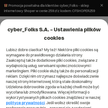
Promocja powitalna dla klientów cyber_Folks - sklep
internetowy Shoper w cenie 259 zł z kodem: CFSHOPER259
cyber_Folks S.A. – Ustawienia plików
cookies
Lubisz dobre ciastka? My też! Niektóre pliki cookies są
Tworzenie stron
wymagane do prawidłowego działania strony.
Poradnik. Sprzedaż internetowa bez
Zaakceptuj także dodatkowe pliki cookies, związane z
sklepu – jak to zrobić?
wydajnością usług, serwisami społecznościowymi i
marketingiem. Pliki cookie służą także do personalizacji
reklam. Dzięki nim otrzymasz najlepsze doświadczenie
7 października 2025
ok.
8
min
naszej strony internetowej, którą stale doskonalimy.
Udzielona dobrowolnie zgoda w każdej chwili może być
wycofana lub zmodyfikowana. Więcej informacji o
wykorzystywanych plikach cookies znajdziesz w naszej
polityce prywatności
. Jeśli wolisz określić swoje