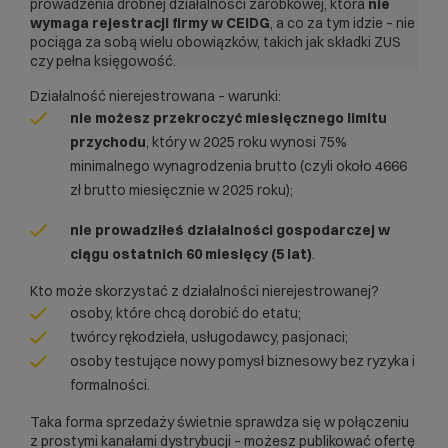
prowadzenia drobnej działalności zarobkowej, która
nie
wymaga rejestracji firmy w CEIDG
, a co za tym idzie – nie
pociąga za sobą wielu obowiązków, takich jak składki ZUS
czy pełna księgowość.
Działalność nierejestrowana – warunki:
nie możesz przekroczyć miesięcznego limitu
przychodu
, który w 2025 roku wynosi 75%
minimalnego wynagrodzenia brutto (czyli około 4666
zł brutto miesięcznie w 2025 roku);
nie prowadziłeś działalności gospodarczej w
ciągu ostatnich 60 miesięcy
(5 lat)
.
Kto może skorzystać z działalności nierejestrowanej?
osoby, które chcą dorobić do etatu;
twórcy rękodzieła, usługodawcy, pasjonaci;
osoby testujące nowy pomysł biznesowy bez ryzyka i
formalności.
Taka forma sprzedaży świetnie sprawdza się w połączeniu
z prostymi kanałami dystrybucji – możesz publikować ofertę