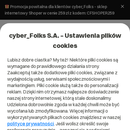
Promocja powitalna dla klientów cyber_Folks - sklep
internetowy Shoper w cenie 259 zł z kodem: CFSHOPER259
cyber_Folks S.A. – Ustawienia plików
cookies
Lubisz dobre ciastka? My też! Niektóre pliki cookies są
wymagane do prawidłowego działania strony.
Zaakceptuj także dodatkowe pliki cookies, związane z
Domena .pl od 0 zł!
wydajnością usług, serwisami społecznościowymi i
marketingiem. Pliki cookie służą także do personalizacji
reklam. Dzięki nim otrzymasz najlepsze doświadczenie
naszej strony internetowej, którą stale doskonalimy.
Znajdź
Szukaj domeny
Wpisz swoją wymarzoną nazwę domeny i naciśnij przycisk szuka
Udzielona dobrowolnie zgoda w każdej chwili może być
wycofana lub zmodyfikowana. Więcej informacji o
wykorzystywanych plikach cookies znajdziesz w naszej
Promocja
.pl
od
0,00 zł
.site
0,90 zł
.online
0,90 zł
polityce prywatności
. Jeśli wolisz określić swoje