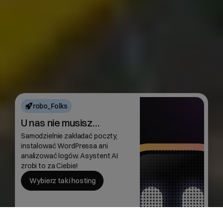
robo_Folks
U nas nie musisz…
Samodzielnie zakładać poczty,
instalować WordPressa ani
analizować logów. Asystent AI
zrobi to za Ciebie!
Wybierz taki hosting