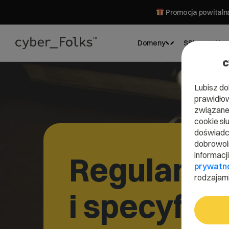
Promocja powitalna
Domeny
SSL
Hos
c
Lubisz do
prawidłow
związane 
cookie sł
doświadcz
dobrowoln
informacj
Regulamin
prywatn
rodzajami
i specyfik