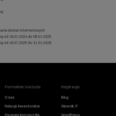
ną
ymania domen internetowych
ną od 16.01.2024 do 08.01.2025
ną od 16.07.2025 do 31.01.2026
Formalnie i na luzie
Inspiracje
O nas
Blog
Relacje inwestorskie
Słownik IT
Program Korzyści dla
WordPress