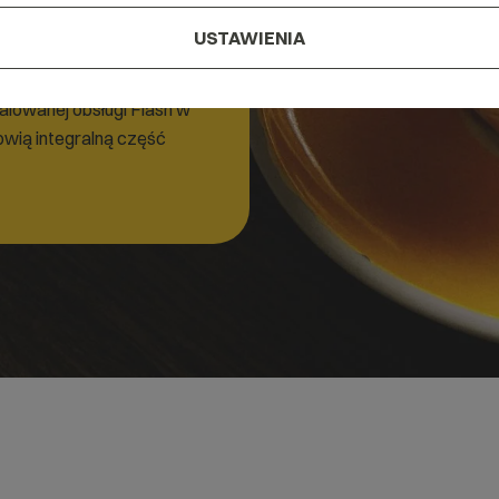
ymagać bezpłatnego
USTAWIENIA
mowanie to możesz
j
. Część materiałów w
lowanej obsługi Flash w
owią integralną część