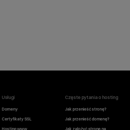
Usługi
Częste pytania o hosting
Domeny
Jak przenieść stronę?
Certyfikaty SSL
Jak przenieść domenę?
Hosting www
Jak założyć stronę na