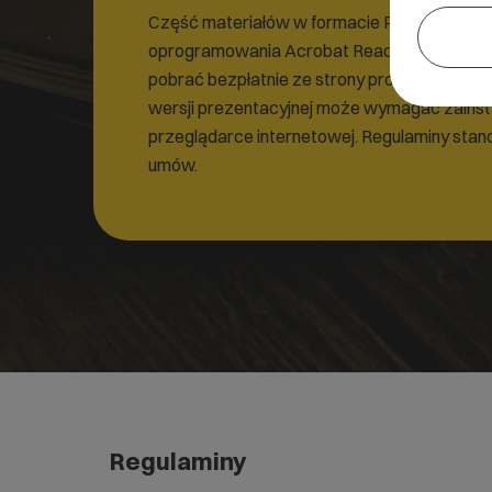
Część materiałów w formacie PDF może w
oprogramowania Acrobat Reader. Oprogra
pobrać bezpłatnie ze strony producenta
tuta
wersji prezentacyjnej może wymagać zainsta
przeglądarce internetowej. Regulaminy stan
umów.
Regulaminy