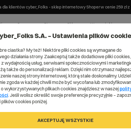
 dla klientów cyber_Folks - sklep internetowy Shoper w cenie 259 z
ting
Serwery
Strony
Sklepy
Wsparcie biznesowe
yber_Folks S.A. – Ustawienia plików cooki
bre ciastka? My też! Niektóre pliki cookies są wymagane do
ego działania strony. Zaakceptuj także dodatkowe pliki cookies,
z wydajnością usług, serwisami społecznościowymi i marketingie
użą także do personalizacji reklam. Dzięki nim otrzymasz najleps
enie naszej strony internetowej, którą stale doskonalimy. Udzie
ie zgoda w każdej chwili może być wycofana lub zmodyfikowan
i o wykorzystywanych plikach cookies znajdziesz w naszej
polit
y
ości
. Jeśli wolisz określić swoje preferencje precyzyjnie – zapozn
 plików cookies poniżej.
acje
AKCEPTUJĘ WSZYSTKIE