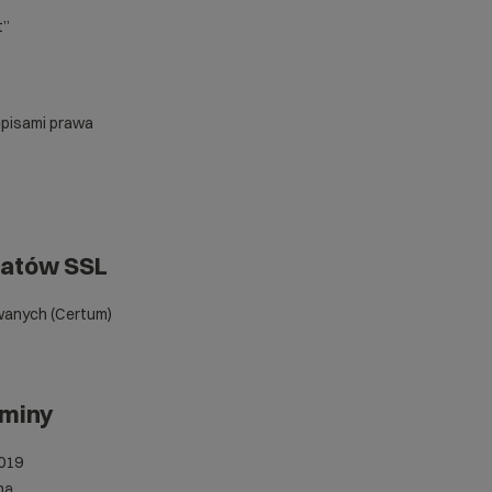
t”
episami prawa
katów SSL
wanych (Certum)
aminy
019
ną