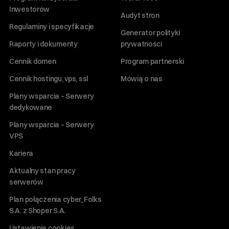
Inwestorów
Audyt stron
Regulaminy i specyfikacje
Generator polityki
Raporty i dokumenty
prywatności
Cennik domen
Program partnerski
Cennik hostingu, vps, ssl
Mówią o nas
Plany wsparcia – Serwery
dedykowane
Plany wsparcia – Serwery
VPS
Kariera
Aktualny stan pracy
serwerów
Plan połączenia cyber_Folks
S.A. z Shoper S.A.
Ustawienia cookies