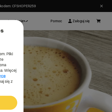
ł z kodem: CFSHOPER259
Inspiracje
Pomoc
Zaloguj się
es
m. Pliki
ze
lona
a. Więcej
yce
aj się z