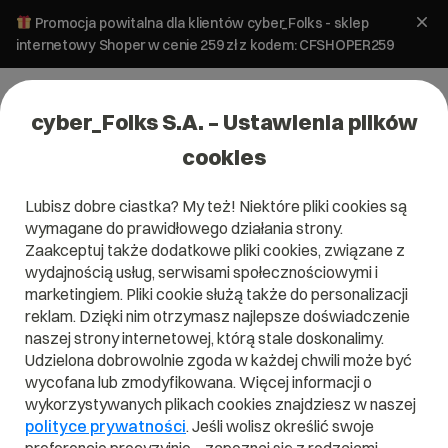
Promocja powitalna dla klientów cyber_Folks - sklep
internetowy Shoper w cenie 259 zł z kodem: CFSHOPER259
cyber_Folks S.A. – Ustawienia plików
cookies
Lubisz dobre ciastka? My też! Niektóre pliki cookies są
Formularz zgłoszenia treści
wymagane do prawidłowego działania strony.
niezgodnych z przepisami prawa
Zaakceptuj także dodatkowe pliki cookies, związane z
wydajnością usług, serwisami społecznościowymi i
Poniższy formularz pozwala dokonać uzasadnionego
marketingiem. Pliki cookie służą także do personalizacji
zgłoszenia Dostawcy hostingu, cyber_Folks S.A. treści
reklam. Dzięki nim otrzymasz najlepsze doświadczenie
niezgodnych z przepisami prawa, jakie mogą wystąpić w
naszej strony internetowej, którą stale doskonalimy.
ramach usług hostingowych, świadczonych przez
Udzielona dobrowolnie zgoda w każdej chwili może być
Dostawcę na rzecz swoich Klientów. Co do zasady to
wycofana lub zmodyfikowana. Więcej informacji o
Klienci odpowiadają za treści, jakie publikują na swoich
wykorzystywanych plikach cookies znajdziesz w naszej
stronach internetowych oraz za to, w jaki sposób
polityce prywatności
wykorzystują usługi hostingowe świadczone przez
. Jeśli wolisz określić swoje
Dostawcę, jednak przepisy
Aktu o usługach cyfrowych*
,