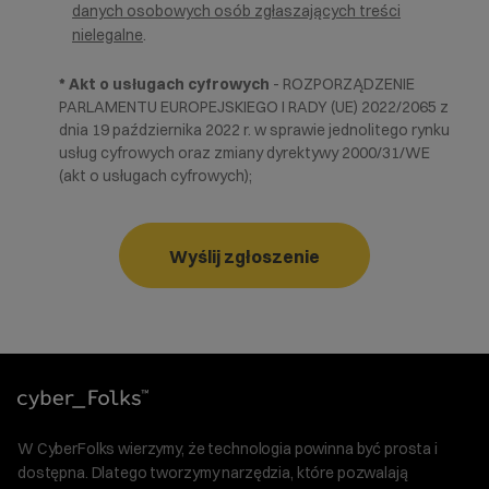
danych osobowych osób zgłaszających treści
nielegalne
.
* Akt o usługach cyfrowych
- ROZPORZĄDZENIE
PARLAMENTU EUROPEJSKIEGO I RADY (UE) 2022/2065 z
dnia 19 października 2022 r. w sprawie jednolitego rynku
usług cyfrowych oraz zmiany dyrektywy 2000/31/WE
(akt o usługach cyfrowych);
Wyślij zgłoszenie
W CyberFolks wierzymy, że technologia powinna być prosta i
dostępna. Dlatego tworzymy narzędzia, które pozwalają