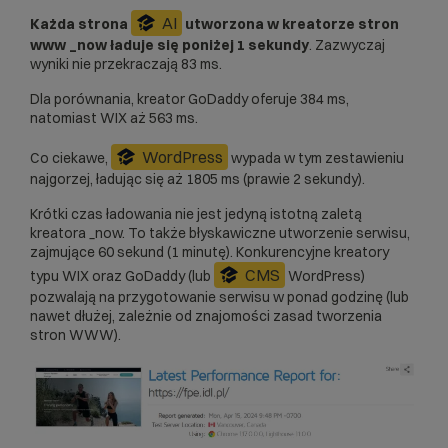
AI
Każda strona
utworzona w
kreatorze stron
www _now
ładuje się poniżej 1 sekundy
. Zazwyczaj
wyniki nie przekraczają 83 ms.
Dla porównania, kreator GoDaddy oferuje 384 ms,
natomiast WIX aż 563 ms.
WordPress
Co ciekawe,
wypada w tym zestawieniu
najgorzej, ładując się aż 1805 ms (prawie 2 sekundy).
Krótki czas ładowania nie jest jedyną istotną zaletą
kreatora _now. To także błyskawiczne utworzenie serwisu,
zajmujące 60 sekund (1 minutę). Konkurencyjne kreatory
CMS
typu WIX oraz GoDaddy (lub
WordPress)
pozwalają na przygotowanie serwisu w ponad godzinę (lub
nawet dłużej, zależnie od znajomości zasad tworzenia
stron WWW).