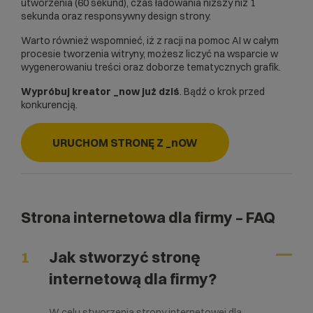
utworzenia (60 sekund), czas ładowania niższy niż 1
sekunda oraz responsywny design strony.
Warto również wspomnieć, iż z racji na pomoc AI w całym
procesie tworzenia witryny, możesz liczyć na wsparcie w
wygenerowaniu treści oraz doborze tematycznych grafik.
Wypróbuj kreator _now już dziś
. Bądź o krok przed
konkurencją.
URUCHOM STRONĘ Z _nOW
Strona internetowa dla firmy – FAQ
1
Jak stworzyć stronę
internetową dla firmy?
W celu stworzenia strony internetowej dla