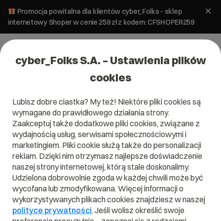
Promocja powitalna dla klientów cyber_Folks - sklep
internetowy Shoper w cenie 259 zł z kodem: CFSHOPER259
cyber_Folks S.A. – Ustawienia plików
cookies
Lubisz dobre ciastka? My też! Niektóre pliki cookies są
Tworzenie stron
wymagane do prawidłowego działania strony.
Strona internetowa dla firmy – co
Zaakceptuj także dodatkowe pliki cookies, związane z
powinna zawierać? 9 elementów!
wydajnością usług, serwisami społecznościowymi i
marketingiem. Pliki cookie służą także do personalizacji
reklam. Dzięki nim otrzymasz najlepsze doświadczenie
11 czerwca 2025
ok.
6
min
naszej strony internetowej, którą stale doskonalimy.
Udzielona dobrowolnie zgoda w każdej chwili może być
wycofana lub zmodyfikowana. Więcej informacji o
wykorzystywanych plikach cookies znajdziesz w naszej
polityce prywatności
. Jeśli wolisz określić swoje