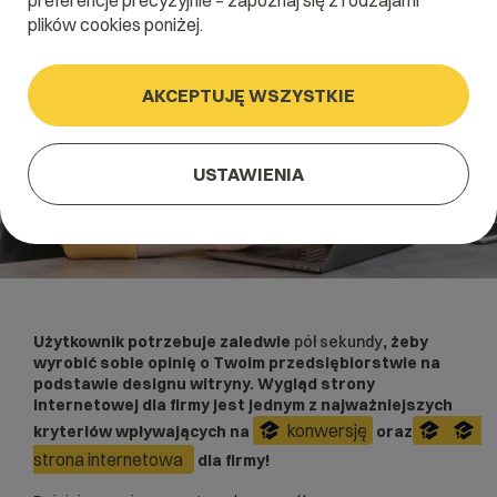
preferencje precyzyjnie – zapoznaj się z rodzajami
plików cookies poniżej.
AKCEPTUJĘ WSZYSTKIE
USTAWIENIA
Użytkownik potrzebuje zaledwie
pół sekundy
, żeby
wyrobić sobie opinię o Twoim przedsiębiorstwie na
podstawie designu witryny. Wygląd strony
internetowej dla firmy jest jednym z najważniejszych
konwersję
kryteriów wpływających na
oraz
strona internetowa
dla firmy!