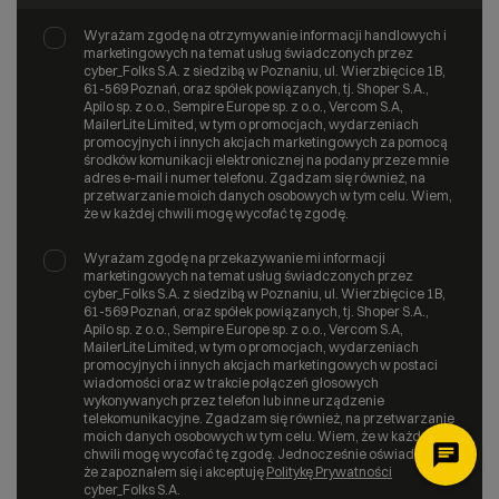
Wyrażam zgodę na otrzymywanie informacji handlowych i
marketingowych na temat usług świadczonych przez
cyber_Folks S.A. z siedzibą w Poznaniu, ul. Wierzbięcice 1B,
61-569 Poznań, oraz spółek powiązanych, tj. Shoper S.A.,
Apilo sp. z o.o., Sempire Europe sp. z o.o., Vercom S.A,
MailerLite Limited, w tym o promocjach, wydarzeniach
promocyjnych i innych akcjach marketingowych za pomocą
środków komunikacji elektronicznej na podany przeze mnie
adres e-mail i numer telefonu. Zgadzam się również, na
przetwarzanie moich danych osobowych w tym celu. Wiem,
że w każdej chwili mogę wycofać tę zgodę.
Wyrażam zgodę na przekazywanie mi informacji
marketingowych na temat usług świadczonych przez
cyber_Folks S.A. z siedzibą w Poznaniu, ul. Wierzbięcice 1B,
61-569 Poznań, oraz spółek powiązanych, tj. Shoper S.A.,
Apilo sp. z o.o., Sempire Europe sp. z o.o., Vercom S.A,
MailerLite Limited, w tym o promocjach, wydarzeniach
promocyjnych i innych akcjach marketingowych w postaci
wiadomości oraz w trakcie połączeń głosowych
wykonywanych przez telefon lub inne urządzenie
telekomunikacyjne. Zgadzam się również, na przetwarzanie
moich danych osobowych w tym celu. Wiem, że w każdej
chwili mogę wycofać tę zgodę. Jednocześnie oświadczam,
że zapoznałem się i akceptuję
Politykę Prywatności
cyber_Folks S.A.