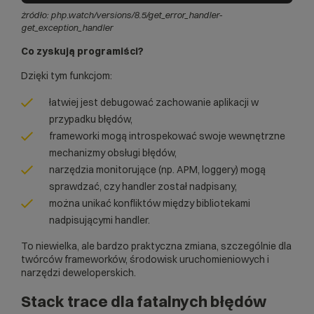
żródło:
php.watch/versions/8.5/get_error_handler-
get_exception_handler
Co zyskują programiści?
Dzięki tym funkcjom:
łatwiej jest debugować zachowanie aplikacji w
przypadku błędów,
frameworki mogą introspekować swoje wewnętrzne
mechanizmy obsługi błędów,
narzędzia monitorujące (np. APM, loggery) mogą
sprawdzać, czy handler został nadpisany,
można unikać konfliktów między bibliotekami
nadpisującymi handler.
To niewielka, ale bardzo praktyczna zmiana, szczególnie dla
twórców frameworków, środowisk uruchomieniowych i
narzędzi deweloperskich.
Stack trace dla fatalnych błędów