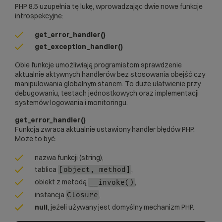
PHP 8.5 uzupełnia tę lukę, wprowadzając dwie nowe funkcje
introspekcyjne:
get_error_handler()
get_exception_handler()
Obie funkcje umożliwiają programistom sprawdzenie
aktualnie aktywnych handlerów bez stosowania obejść czy
manipulowania globalnym stanem. To duże ułatwienie przy
debugowaniu, testach jednostkowych oraz implementacji
systemów logowania i monitoringu.
get_error_handler()
Funkcja zwraca aktualnie ustawiony handler błędów PHP.
Może to być:
nazwa funkcji (string),
tablica
,
[object, method]
obiekt z metodą
,
__invoke()
instancja
,
Closure
null
, jeżeli używany jest domyślny mechanizm PHP.