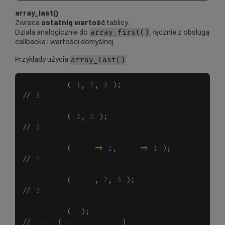
array_last()
Zwraca
ostatnią wartość
tablicy.
Działa analogicznie do
, łącznie z obsługą
array_first()
callbacka i wartości domyślnej.
Przykłady użycia
array_last()
array_last
(
[
1
,
2
,
3
]
)
;
/
/
3
array_last
(
[
2
,
3
]
)
;
/
/
3
array_last
(
['a' 
=
>
2
,
 'b' 
=
>
1
]
)
;
/
/
1
array_last
(
[null
,
2
,
3
]
)
;
/
/
3
array_last
(
[]
)
;
/
/
 null 
(
tablica pusta
)