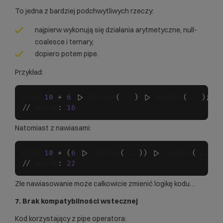
To jedna z bardziej podchwytliwych rzeczy:
najpierw wykonują się działania arytmetyczne, null-
coalesce i ternary,
dopiero potem pipe.
Przykład:
echo 
10
+
6
 |
>
 dechex
(
...
)
 |
>
 hexdec
(
...
)
;
/
/
 wynik
:
16
Natomiast z nawiasami:
echo 
10
+
(
6
 |
>
 dechex
(
...
)
)
 |
>
 hexdec
(
...
)
;
/
/
 wynik
:
22
Złe nawiasowanie może całkowicie zmienić logikę kodu…
7. Brak kompatybilności wstecznej
Kod korzystający z pipe operatora: