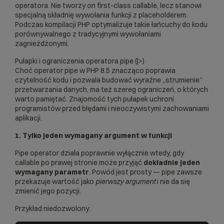
operatora. Nie tworzy on first-class callable, lecz stanowi
specjalną składnię wywołania funkcji z placeholderem.
Podczas kompilacji PHP optymalizuje takie łańcuchy do kodu
porównywalnego z tradycyjnymi wywołaniami
zagnieżdżonymi.
Pułapki i ograniczenia operatora pipe (|>)
Choć operator pipe w PHP 8.5 znacząco poprawia
czytelność kodu i pozwala budować wyraźne „strumienie”
przetwarzania danych, ma też szereg ograniczeń, o których
warto pamiętać. Znajomość tych pułapek uchroni
programistów przed błędami i nieoczywistymi zachowaniami
aplikacji.
1. Tylko jeden wymagany argument w funkcji
Pipe operator działa poprawnie wyłącznie wtedy, gdy
callable po prawej stronie może przyjąć
dokładnie jeden
wymagany parametr
. Powód jest prosty — pipe zawsze
przekazuje wartość jako
pierwszy argument
i nie da się
zmienić jego pozycji.
Przykład niedozwolony: