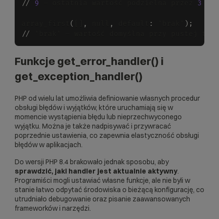
/
/
9
 — ostatnia wartość podzielna przez 
3
array_first
(
[]
,
 null
,
 default
:
 'brak'
)
;
/
/
 'brak' — wartość domyślna przy pustej tab
Funkcje get_error_handler() i
get_exception_handler()
PHP od wielu lat umożliwia definiowanie własnych procedur
obsługi błędów i wyjątków, które uruchamiają się w
momencie wystąpienia błędu lub nieprzechwyconego
wyjątku. Można je także nadpisywać i przywracać
poprzednie ustawienia, co zapewnia elastyczność obsługi
błędów w aplikacjach.
Do wersji PHP 8.4 brakowało jednak sposobu, aby
sprawdzić, jaki handler jest aktualnie aktywny
.
Programiści mogli ustawiać własne funkcje, ale nie byli w
stanie łatwo odpytać środowiska o bieżącą konfigurację, co
utrudniało debugowanie oraz pisanie zaawansowanych
frameworków i narzędzi.