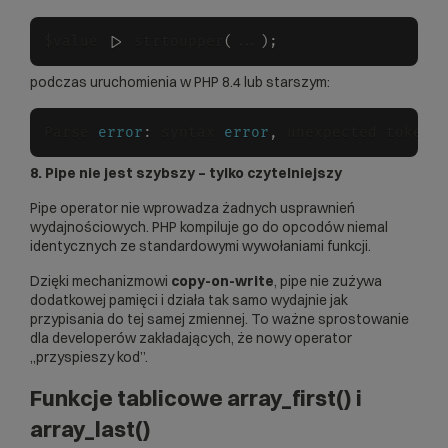
$value |
>
 strtoupper
(
...
)
;
podczas uruchomienia w PHP 8.4 lub starszym:
Parse 
error
:
 syntax 
error
,
 unexpected token 
8. Pipe nie jest szybszy – tylko czytelniejszy
Pipe operator nie wprowadza żadnych usprawnień
wydajnościowych. PHP kompiluje go do opcodów niemal
identycznych ze standardowymi wywołaniami funkcji.
Dzięki mechanizmowi
copy-on-write
, pipe nie zużywa
dodatkowej pamięci i działa tak samo wydajnie jak
przypisania do tej samej zmiennej. To ważne sprostowanie
dla developerów zakładających, że nowy operator
„przyspieszy kod”.
Funkcje tablicowe array_first() i
array_last()