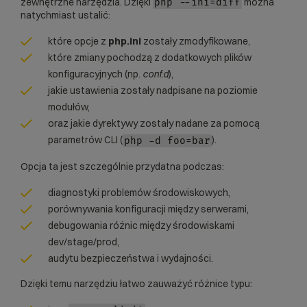
zewnętrzne narzędzia. Dzięki
można
php --ini=diff
natychmiast ustalić:
które opcje z
php.ini
zostały zmodyfikowane,
które zmiany pochodzą z dodatkowych plików
konfiguracyjnych (np.
conf.d
),
jakie ustawienia zostały nadpisane na poziomie
modułów,
oraz jakie dyrektywy zostały nadane za pomocą
parametrów CLI (
).
php -d foo=bar
Opcja ta jest szczególnie przydatna podczas:
diagnostyki problemów środowiskowych,
porównywania konfiguracji między serwerami,
debugowania różnic między środowiskami
dev/stage/prod,
audytu bezpieczeństwa i wydajności.
Dzięki temu narzędziu łatwo zauważyć różnice typu: