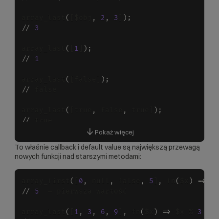
array_last
(
[$obj
,
2
,
3
]
)
;
/
/
3
array_last
(
[
1
]
)
;
/
/
1
array_last
(
[false]
)
;
/
/
 false

array_last
(
[true
,
 false
,
 true]
)
;
/
/
 true
Przykłady użycia callbacków i wartości domyślnej
Pokaż więcej
To właśnie callback i default value są największą przewagą
nowych funkcji nad starszymi metodami:
array_first
(
[
0
,
 null
,
 false
,
5
]
,
 fn
(
$x
)
=
>
 $
/
/
5
  — pierwsza wartość

array_last
(
[
1
,
3
,
6
,
9
]
,
 fn
(
$x
)
=
>
 $x % 
3
=
=