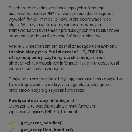
Stack trace to jedna z najważniejszych informacji
diagnostycznych w PHP. Pozwala prześledzić kolejność
wywołań funkcji, metod i plików, które doprowadziły do
błędu. W dużych aplikacjach, wielowarstwowych
frameworkach i systemach produkcyjnych ma to kluczowe
znaczenie podczas śledzenia źródeł problemów.
W PHP 8.5 mechanizm ten został znacząco usprawniony:
fatalne błędy (tzw. “fatal errors” – E_ERROR)
otrzymują pełny, czytelny stack trace
, zamiast
skróconych lub niepełnych informacji, jakie PHP dostarczał
we wcześniejszych wersjach.
Dzięki temu programiści otrzymują znacznie lepszy wgląd w
to, co doprowadziło do krytycznego błędu, a diagnoza
problemów staje się szybsza i prostsza.
Powiązanie z nowymi funkcjami
Ulepszenia te współpracują z innymi funkcjami
wprowadzonymi w PHP 8.5, takimi jak:
get_error_handler()
get_exception_handler()