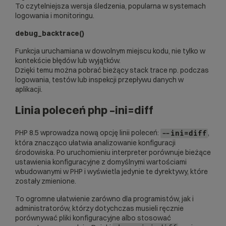
To czytelniejsza wersja śledzenia, popularna w systemach
logowania i monitoringu.
debug_backtrace()
Funkcja uruchamiana w dowolnym miejscu kodu, nie tylko w
kontekście błędów lub wyjątków.
Dzięki temu można pobrać bieżący stack trace np. podczas
logowania, testów lub inspekcji przepływu danych w
aplikacji.
Linia poleceń php –ini=diff
PHP 8.5 wprowadza nową opcję linii poleceń:
,
--ini=diff
która znacząco ułatwia analizowanie konfiguracji
środowiska. Po uruchomieniu interpreter porównuje bieżące
ustawienia konfiguracyjne z domyślnymi wartościami
wbudowanymi w PHP i wyświetla jedynie te dyrektywy, które
zostały zmienione.
To ogromne ułatwienie zarówno dla programistów, jak i
administratorów, którzy dotychczas musieli ręcznie
porównywać pliki konfiguracyjne albo stosować