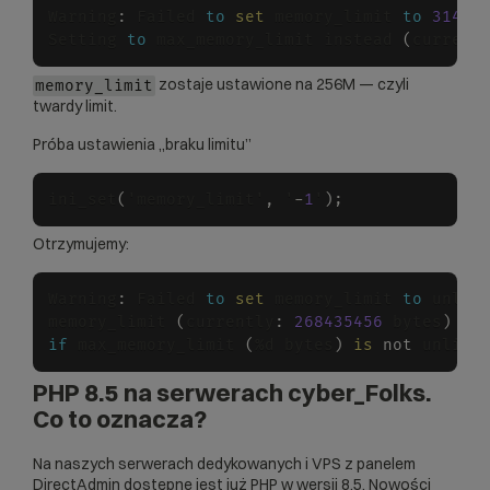
Warning
:
 Failed 
to
set
 memory_limit 
to
31457
Setting 
to
 max_memory_limit instead 
(
current
zostaje ustawione na 256M — czyli
memory_limit
twardy limit.
Próba ustawienia „braku limitu”
ini_set
(
'memory_limit'
,
 '
-
1
'
)
;
Otrzymujemy:
Warning
:
 Failed 
to
set
 memory_limit 
to
 unlimi
memory_limit 
(
currently
:
268435456
 bytes
)
 ca
if
 max_memory_limit 
(
%d bytes
)
is
not
 unlimi
PHP 8.5 na serwerach cyber_Folks.
Co to oznacza?
Na naszych serwerach dedykowanych i VPS z panelem
DirectAdmin dostępne jest już PHP w wersji 8.5. Nowości