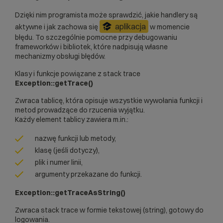
Dzięki nim programista może sprawdzić, jakie handlery są
aplikacja
aktywne i jak zachowa się
w momencie
błędu. To szczególnie pomocne przy debugowaniu
frameworków i bibliotek, które nadpisują własne
mechanizmy obsługi błędów.
Klasy i funkcje powiązane z stack trace
Exception::getTrace()
Zwraca tablicę, która opisuje wszystkie wywołania funkcji i
metod prowadzące do rzucenia wyjątku.
Każdy element tablicy zawiera m.in.:
nazwę funkcji lub metody,
klasę (jeśli dotyczy),
plik i numer linii,
argumenty przekazane do funkcji.
Exception::getTraceAsString()
Zwraca stack trace w formie tekstowej (string), gotowy do
logowania.