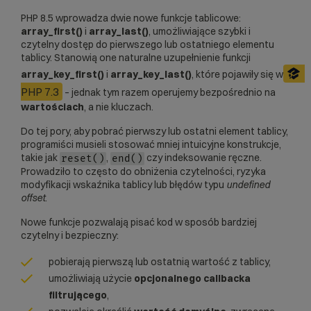
PHP 8.5 wprowadza dwie nowe funkcje tablicowe:
array_first()
i
array_last()
, umożliwiające szybki i
czytelny dostęp do pierwszego lub ostatniego elementu
tablicy. Stanowią one naturalne uzupełnienie funkcji
array_key_first()
i
array_key_last()
, które pojawiły się w
PHP 7.3
– jednak tym razem operujemy bezpośrednio na
wartościach
, a nie kluczach.
Do tej pory, aby pobrać pierwszy lub ostatni element tablicy,
programiści musieli stosować mniej intuicyjne konstrukcje,
takie jak
,
czy indeksowanie ręczne.
reset()
end()
Prowadziło to często do obniżenia czytelności, ryzyka
modyfikacji wskaźnika tablicy lub błędów typu
undefined
offset
.
Nowe funkcje pozwalają pisać kod w sposób bardziej
czytelny i bezpieczny:
pobierają pierwszą lub ostatnią wartość z tablicy,
umożliwiają użycie
opcjonalnego callbacka
filtrującego
,