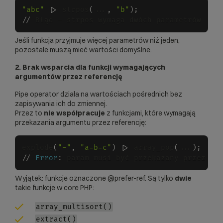
"abc"
 |
>
 strpos
(
...
,
"b"
)
;
/
/
Jeśli funkcja przyjmuje więcej parametrów niż jeden,
pozostałe muszą mieć wartości domyślne.
2. Brak wsparcia dla funkcji wymagających
argumentów przez referencję
Pipe operator działa na wartościach pośrednich bez
zapisywania ich do zmiennej.
Przez to
nie współpracuje
z funkcjami, które wymagają
przekazania argumentu przez referencję:
explode
(
"-"
,
"a-b-c"
)
 |
>
 array_pop
(
...
)
;
/
/
Error
:
Wyjątek: funkcje oznaczone @prefer-ref. Są tylko
dwie
takie funkcje w core PHP:
array_multisort()
extract()