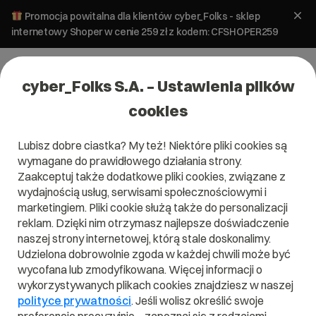
Promocja powitalna dla klientów cyber_Folks - sklep
internetowy Shoper w cenie 259 zł z kodem: CFSHOPER259
cyber_Folks S.A. – Ustawienia plików
cookies
Lubisz dobre ciastka? My też! Niektóre pliki cookies są
Hosting
wymagane do prawidłowego działania strony.
PHP 8.5 dostępny w cyber_Folks.
Zaakceptuj także dodatkowe pliki cookies, związane z
Zobacz, co się zmienia
wydajnością usług, serwisami społecznościowymi i
marketingiem. Pliki cookie służą także do personalizacji
reklam. Dzięki nim otrzymasz najlepsze doświadczenie
19 listopada 2025
ok.
9
min
naszej strony internetowej, którą stale doskonalimy.
Udzielona dobrowolnie zgoda w każdej chwili może być
wycofana lub zmodyfikowana. Więcej informacji o
wykorzystywanych plikach cookies znajdziesz w naszej
polityce prywatności
. Jeśli wolisz określić swoje