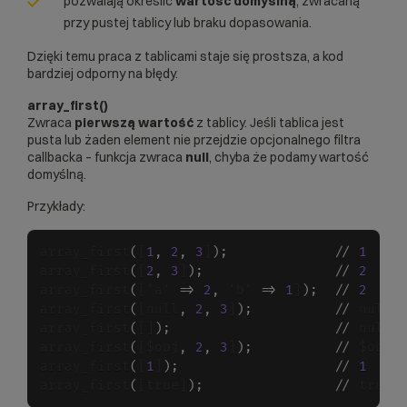
pozwalają określić
wartość domyślną
, zwracaną
przy pustej tablicy lub braku dopasowania.
Dzięki temu praca z tablicami staje się prostsza, a kod
bardziej odporny na błędy.
array_first()
Zwraca
pierwszą wartość
z tablicy. Jeśli tablica jest
pusta lub żaden element nie przejdzie opcjonalnego filtra
callbacka – funkcja zwraca
null
, chyba że podamy wartość
domyślną.
Przykłady:
array_first
(
[
1
,
2
,
3
]
)
;
/
/
1
array_first
(
[
2
,
3
]
)
;
/
/
2
array_first
(
['a' 
=
>
2
,
 'b' 
=
>
1
]
)
;
/
/
2
array_first
(
[null
,
2
,
3
]
)
;
/
/
 null

array_first
(
[]
)
;
/
/
 null

array_first
(
[$obj
,
2
,
3
]
)
;
/
/
 $obj

array_first
(
[
1
]
)
;
/
/
1
array_first
(
[true]
)
;
/
/
 true