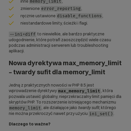
inne
,
memory_limit
zmienione
,
error_reporting
ręcznie ustawione
,
disable_functions
niestandardowe limity, ścieżki i flagi.
to niewielkie, ale bardzo praktyczne
--ini=diff
udogodnienie, które potrafi zaoszczędzić wiele czasu
podczas administracji serwerem lub troubleshooting
aplikacji.
Nowa dyrektywa max_memory_limit
– twardy sufit dla memory_limit
Jedną z praktycznych nowości w PHP 8.5 jest
wprowadzenie dyrektywy
, która
max_memory_limit
pozwala ustawić globalny, nieprzekraczalny limit pamięci dla
skryptów PHP. To rozszerzenie istniejącego mechanizmu
, ale działające jako
twardy sufit
, którego
memory_limit
nie można przekroczyć nawet przy użyciu
.
ini_set()
Dlaczego to ważne?