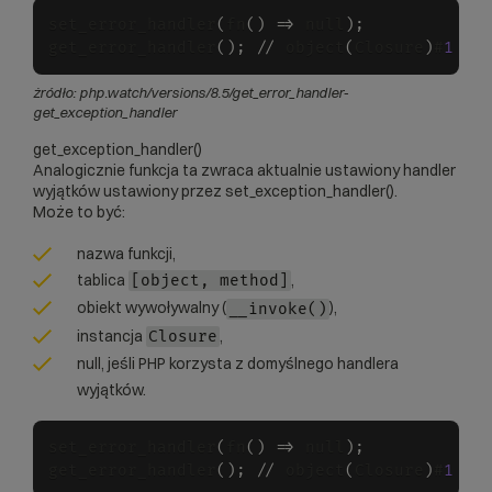
set_error_handler
(
fn
(
)
=
>
 null
)
;
get_error_handler
(
)
;
/
/
 object
(
Closure
)
#
1
(
3
żródło:
php.watch/versions/8.5/get_error_handler-
get_exception_handler
get_exception_handler()
Analogicznie funkcja ta zwraca aktualnie ustawiony handler
wyjątków ustawiony przez set_exception_handler().
Może to być:
nazwa funkcji,
tablica
,
[object, method]
obiekt wywoływalny (
),
__invoke()
instancja
,
Closure
null, jeśli PHP korzysta z domyślnego handlera
wyjątków.
set_error_handler
(
fn
(
)
=
>
 null
)
;
get_error_handler
(
)
;
/
/
 object
(
Closure
)
#
1
(
3