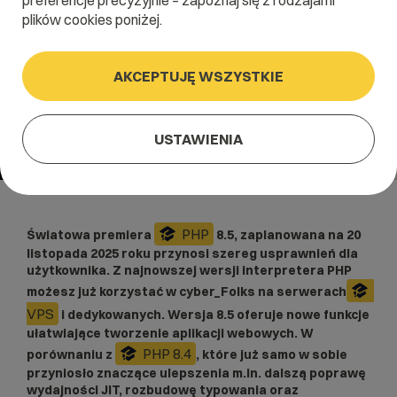
preferencje precyzyjnie – zapoznaj się z rodzajami
plików cookies poniżej.
AKCEPTUJĘ WSZYSTKIE
USTAWIENIA
PHP
Światowa premiera
8.5, zaplanowana na 20
listopada 2025 roku przynosi szereg usprawnień dla
użytkownika. Z najnowszej wersji interpretera PHP
możesz już korzystać w cyber_Folks na serwerach
VPS
i dedykowanych. Wersja 8.5 oferuje nowe funkcje
ułatwiające tworzenie aplikacji webowych. W
PHP 8.4
porównaniu z
, które już samo w sobie
przyniosło znaczące ulepszenia m.in. dalszą poprawę
wydajności JIT, rozbudowę typowania oraz