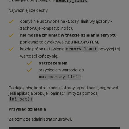
memory_limit
Najważniejsze cechy:
domyślnie ustawione na
-1
(czyli limit wyłączony –
zachowuje kompatybilność),
nie można zmieniać w trakcie działania skryptu
,
ponieważ to dyrektywa typu
INI_SYSTEM
,
każda próba ustawienia
powyżej tej
memory_limit
wartości kończy się:
ostrzeżeniem
,
przycięciem wartości do
.
max_memory_limit
To daje pełną kontrolę administracyjną nad pamięcią, nawet
jeśli aplikacja próbuje „ominąć” limity za pomocą
.
ini_set()
Przykład działania
Załóżmy, że administrator ustawił: