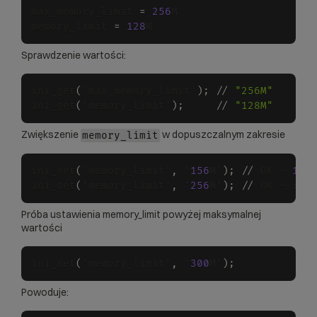
max_memory_limit 
=
256
M

memory_limit 
=
128
Sprawdzenie wartości:
ini_get
(
'max_memory_limit'
)
;
/
/
"256M"
ini_get
(
'memory_limit'
)
;
/
/
"128M"
Zwiększenie
w dopuszczalnym zakresie
memory_limit
ini_set
(
'memory_limit'
,
 '
156
M'
)
;
/
/
 OK – 
156
ini_set
(
'memory_limit'
,
 '
256
M'
)
;
/
/
Próba ustawienia memory_limit powyżej maksymalnej
wartości
ini_set
(
'memory_limit'
,
 '
300
M'
)
;
Powoduje: