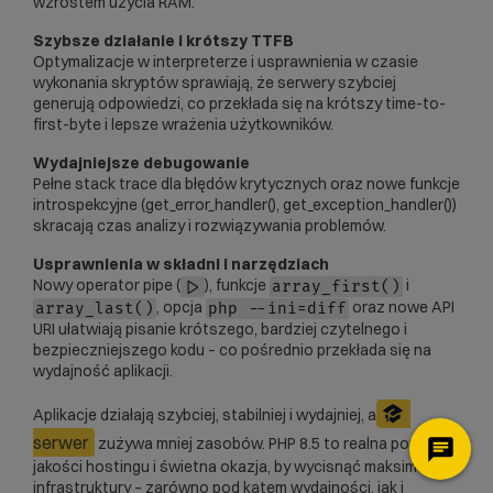
wzrostem użycia RAM.
Szybsze działanie i krótszy TTFB
Optymalizacje w interpreterze i usprawnienia w czasie
wykonania skryptów sprawiają, że serwery szybciej
generują odpowiedzi, co przekłada się na krótszy time-to-
first-byte i lepsze wrażenia użytkowników.
Wydajniejsze debugowanie
Pełne stack trace dla błędów krytycznych oraz nowe funkcje
introspekcyjne (get_error_handler(), get_exception_handler())
skracają czas analizy i rozwiązywania problemów.
Usprawnienia w składni i narzędziach
Nowy operator pipe (
), funkcje
i
|>
array_first()
, opcja
oraz nowe API
array_last()
php --ini=diff
URI ułatwiają pisanie krótszego, bardziej czytelnego i
bezpieczniejszego kodu – co pośrednio przekłada się na
wydajność aplikacji.
Aplikacje działają szybciej, stabilniej i wydajniej, a
serwer
zużywa mniej zasobów. PHP 8.5 to realna poprawa
jakości hostingu i świetna okazja, by wycisnąć maksimum z
infrastruktury – zarówno pod kątem wydajności, jak i