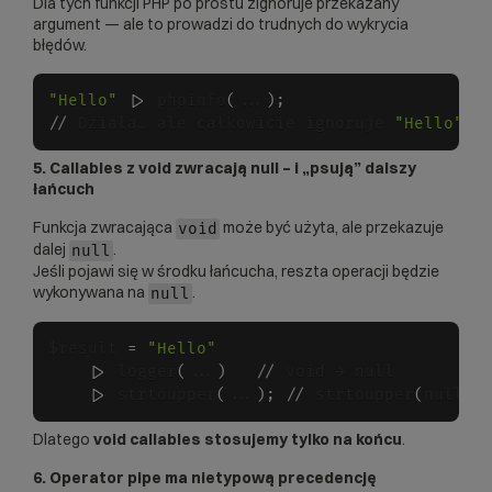
Dla tych funkcji PHP po prostu zignoruje przekazany
argument — ale to prowadzi do trudnych do wykrycia
błędów.
"Hello"
 |
>
 phpinfo
(
...
)
;
/
/
 Działa… ale całkowicie ignoruje 
"Hello"
5. Callables z void zwracają null – i „psują” dalszy
łańcuch
Funkcja zwracająca
może być użyta, ale przekazuje
void
dalej
.
null
Jeśli pojawi się w środku łańcucha, reszta operacji będzie
wykonywana na
.
null
$result 
=
"Hello"
    |
>
 logger
(
...
)
/
/
 void → null

    |
>
 strtoupper
(
...
)
;
/
/
 strtoupper
(
null
)
 
Dlatego
void callables stosujemy tylko na końcu
.
6. Operator pipe ma nietypową precedencję