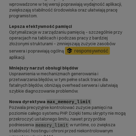
wprowadzone w tej wersji poprawiają wydajność aplikacji,
zwiększają stabilność środowiska oraz ułatwiają pracę
programistom.
Lepsza efektywność pamięci
Optymalizacje w zarządzaniu pamięcią – szczególnie przy
operacjach na tablicach i podczas pracy z bardziej
złożonymi strukturami – zmniejszają zużycie zasobów
responsywność
serwera i poprawiają ogólną
aplikacji.
Mniejszy narzut obsługi błędów
Usprawnienia w mechanizmach generowania i
przetwarzania błędów, w tym pełne stack trace dla
fatalnych błędów, obniżają overhead serwera i ułatwiają
szybkie diagnozowanie problemów.
Nowa dyrektywa
max_memory_limit
Pozwala precyzyjnie kontrolować zużycie pamięci na
poziomie całego systemu PHP. Dzięki temu skrypty nie mogą
przekroczyć ustalonego limitu, nawet przy próbie
podniesienia
w runtime, co zwiększa
memory_limit
stabilność hostingu i chroni przed niekontrolowanym