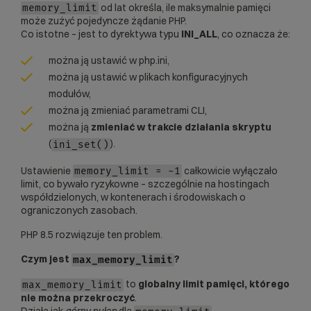
od lat określa, ile maksymalnie pamięci
memory_limit
może zużyć pojedyncze żądanie PHP.
Co istotne – jest to dyrektywa typu
INI_ALL
, co oznacza że:
można ją ustawić w php.ini,
można ją ustawić w plikach konfiguracyjnych
modułów,
można ją zmieniać parametrami CLI,
można ją
zmieniać w trakcie działania skryptu
(
).
ini_set()
Ustawienie
całkowicie wyłączało
memory_limit
= -1
limit, co bywało ryzykowne – szczególnie na hostingach
współdzielonych, w kontenerach i środowiskach o
ograniczonych zasobach.
PHP 8.5 rozwiązuje ten problem.
Czym jest
?
max_memory_limit
to
globalny limit pamięci, którego
max_memory_limit
nie można przekroczyć
.
Działa jak
górny pułap
dla
.