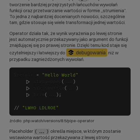
tworzenie bardziej przejrzystych łańcuchów wywołań
funkcji oraz przetwarzanie wartości w formie „strumienia”.
To jedna z najbardziej docenianych nowości, szczególnie
tam, gdzie stosuje się wiele transformacji jednej wartości.
Operator działa tak, że wynik wyrażenia po lewej stronie
jest automatycznie przekazywany jako argument do funkcji
znajdującej się po prawej stronie. Dzięki temu kod staje się
debugowania
czytelniejszy i łatwiejszy do
niż w
przypadku zagnieżdżonych wywołań.
$result 
=
"Hello World"
    |
>
 strtoupper
(
...
)
    |
>
 str_shuffle
(
...
)
    |
>
 trim
(
...
)
;
/
/
"LWHO LDLROE"
źródło:
php.watch/versions/8.5/pipe-operator
Placeholder
określa miejsce, w którym zostanie
(...)
wstawiona wartość przekazywana z lewej strony