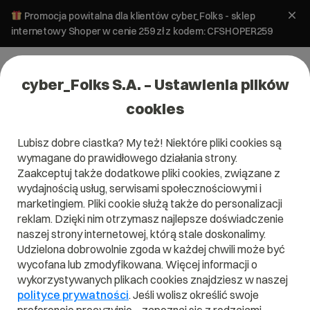
Promocja powitalna dla klientów cyber_Folks - sklep
internetowy Shoper w cenie 259 zł z kodem: CFSHOPER259
cyber_Folks S.A. – Ustawienia plików
cookies
Lubisz dobre ciastka? My też! Niektóre pliki cookies są
wymagane do prawidłowego działania strony.
Zaakceptuj także dodatkowe pliki cookies, związane z
wydajnością usług, serwisami społecznościowymi i
marketingiem. Pliki cookie służą także do personalizacji
reklam. Dzięki nim otrzymasz najlepsze doświadczenie
naszej strony internetowej, którą stale doskonalimy.
Udzielona dobrowolnie zgoda w każdej chwili może być
wycofana lub zmodyfikowana. Więcej informacji o
wykorzystywanych plikach cookies znajdziesz w naszej
polityce prywatności
. Jeśli wolisz określić swoje