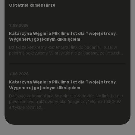
Ostatnie komentarze
7.08.2026
Katarzyna Węgiel o
Plik llms.txt dla Twojej strony.
Wygeneruj go jednym kliknięciem
Dzięki za konkretny komentarz i link do badania. I tutaj w
pełni się pokrywamy. W artykule nie zakładamy, że llms.txt…
7.08.2026
Katarzyna Węgiel o
Plik llms.txt dla Twojej strony.
Wygeneruj go jednym kliknięciem
Dziękuję za komentarz. W pełni się zgadzam, że llms.txt nie
powinien być traktowany jako "magiczny" element SEO. W
artykule również…