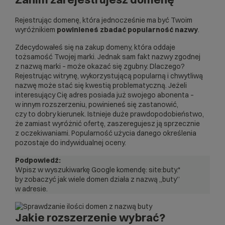
Rejestrując domenę, która jednocześnie ma być Twoim
wyróżnikiem
powinieneś zbadać popularność nazwy
.
Zdecydowałeś się na zakup domeny, która oddaje
tożsamość Twojej marki. Jednak sam fakt nazwy zgodnej
z nazwą marki – może okazać się zgubny. Dlaczego?
Rejestrując witrynę, wykorzystującą popularną i chwytliwą
nazwę może stać się kwestią problematyczną. Jeżeli
interesujący Cię adres posiada już swojego abonenta –
w innym rozszerzeniu, powinieneś się zastanowić,
czy to dobry kierunek. Istnieje duże prawdopodobieństwo,
że zamiast wyróżnić ofertę, zaszeregujesz ją sprzecznie
z oczekiwaniami. Popularność użycia danego określenia
pozostaje do indywidualnej oceny.
Podpowiedź:
Wpisz w wyszukiwarkę Google komendę: site:buty.*
by zobaczyć jak wiele domen działa z nazwą „buty”
w adresie.
Jakie rozszerzenie wybrać?