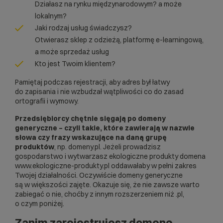
Działasz na rynku międzynarodowym? a może
lokalnym?
Jaki rodzaj usług świadczysz?
Otwierasz sklep z odzieżą, platformę e-learningową,
a może sprzedaż usług
Kto jest Twoim klientem?
Pamiętaj podczas rejestracji, aby adres był łatwy
do zapisania i nie wzbudzał wątpliwości co do zasad
ortografii i wymowy.
Przedsiębiorcy chętnie sięgają po domeny
generyczne – czyli takie, które zawierają w nazwie
słowa czy frazy wskazujące na daną grupę
produktów
, np. domeny.pl. Jeżeli prowadzisz
gospodarstwo i wytwarzasz ekologiczne produkty domena
www.ekologiczne-produkty.pl oddawałaby w pełni zakres
Twojej działalności. Oczywiście domeny generyczne
są w większości zajęte. Okazuje się, że nie zawsze warto
zabiegać o nie, choćby z innym rozszerzeniem niż .pl,
o czym poniżej.
Zanim zarejestrujesz domenę