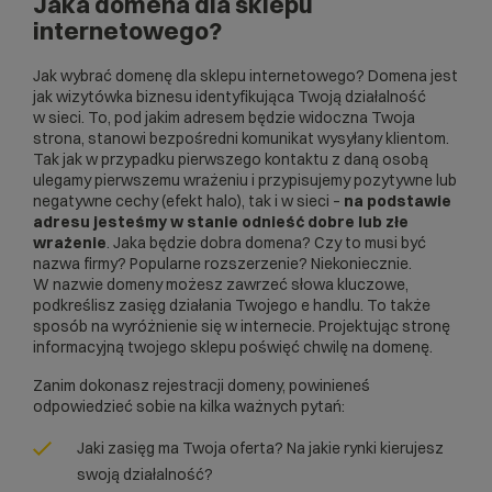
Jaka domena dla sklepu
internetowego?
Jak wybrać domenę dla sklepu internetowego?
Domena
jest
jak wizytówka biznesu identyfikująca Twoją działalność
w sieci. To, pod jakim adresem będzie widoczna Twoja
strona, stanowi bezpośredni komunikat wysyłany klientom.
Tak jak w przypadku pierwszego kontaktu z daną osobą
ulegamy pierwszemu wrażeniu i przypisujemy pozytywne lub
negatywne cechy (efekt halo), tak i w sieci –
na podstawie
adresu jesteśmy w stanie odnieść dobre lub złe
wrażenie
. Jaka będzie dobra domena? Czy to musi być
nazwa firmy? Popularne rozszerzenie? Niekoniecznie.
W nazwie domeny możesz zawrzeć słowa kluczowe,
podkreślisz zasięg działania Twojego e handlu. To także
sposób na wyróżnienie się w internecie. Projektując stronę
informacyjną twojego sklepu poświęć chwilę na domenę.
Zanim dokonasz rejestracji domeny, powinieneś
odpowiedzieć sobie na kilka ważnych pytań:
Jaki zasięg ma Twoja oferta? Na jakie rynki kierujesz
swoją działalność?