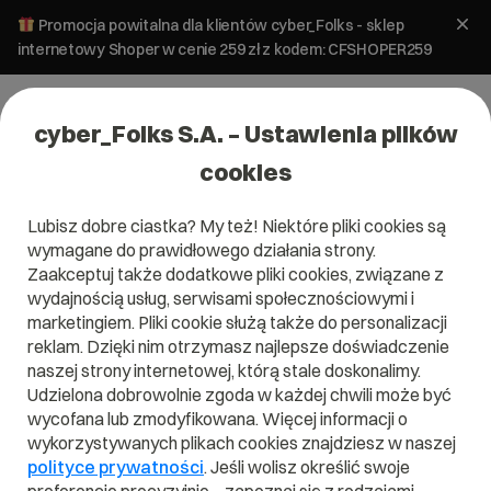
Promocja powitalna dla klientów cyber_Folks - sklep
internetowy Shoper w cenie 259 zł z kodem: CFSHOPER259
cyber_Folks S.A. – Ustawienia plików
cookies
Lubisz dobre ciastka? My też! Niektóre pliki cookies są
Domeny
wymagane do prawidłowego działania strony.
Domena dla sklepu internetowego
Zaakceptuj także dodatkowe pliki cookies, związane z
wydajnością usług, serwisami społecznościowymi i
marketingiem. Pliki cookie służą także do personalizacji
26 czerwca 2025
ok.
3
min
reklam. Dzięki nim otrzymasz najlepsze doświadczenie
naszej strony internetowej, którą stale doskonalimy.
Udzielona dobrowolnie zgoda w każdej chwili może być
wycofana lub zmodyfikowana. Więcej informacji o
wykorzystywanych plikach cookies znajdziesz w naszej
polityce prywatności
. Jeśli wolisz określić swoje