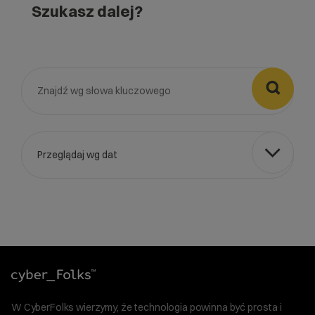
Szukasz dalej?

Przeglądaj wg dat
Wybierz gotową listę. Użyj spacji, aby otworzyć.
Naciśnij spację, aby otworzyć listę, klawisze strzałek, aby nawi
W CyberFolks wierzymy, że technologia powinna być prosta i