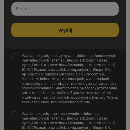
Wyrażam zgodę na otrzymywanie informacji handlowych i
marketingowych na temat usług świadczonych przez
cyber_Folks S.A. z siedzibą w Poznaniu, ul. Wierzbięcice 1B,
61-569 Poznań, oraz spółek powiązanych, tj. Shoper S.A.,
Apilo sp. z o.o., Sempire Europe sp. z o.o., Vercom S.A,
MailerLite Limited, w tym o promocjach, wydarzeniach
promocyjnych i innych akcjach marketingowych za pomocą
środków komunikacji elektronicznej na podany przeze mnie
adres e-mail i numer telefonu. Zgadzam się również, na
przetwarzanie moich danych osobowych w tym celu. Wiem,
że w każdej chwili mogę wycofać tę zgodę.
Wyrażam zgodę na przekazywanie mi informacji
marketingowych na temat usług świadczonych przez
cyber_Folks S.A. z siedzibą w Poznaniu, ul. Wierzbięcice 1B,
61-569 Poznań, oraz spółek powiązanych, tj. Shoper S.A.,