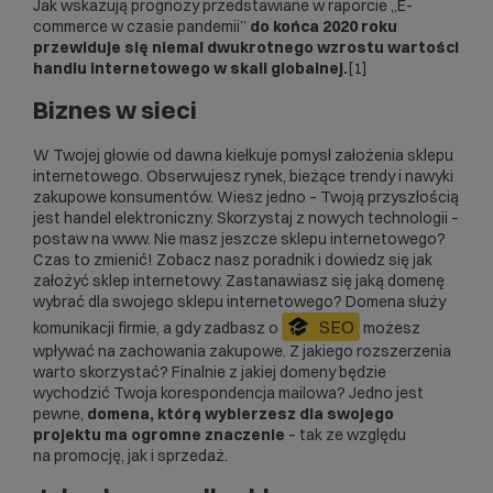
Jak wskazują prognozy przedstawiane w raporcie „E-
commerce w czasie pandemii”
do końca 2020 roku
przewiduje się niemal dwukrotnego wzrostu wartości
handlu internetowego w skali globalnej.
[1]
Biznes w sieci
W Twojej głowie od dawna kiełkuje pomysł założenia sklepu
internetowego. Obserwujesz rynek, bieżące trendy i nawyki
zakupowe konsumentów. Wiesz jedno – Twoją przyszłością
jest handel elektroniczny. Skorzystaj z nowych technologii –
postaw na www. Nie masz jeszcze sklepu internetowego?
Czas to zmienić! Zobacz nasz poradnik i dowiedz się
jak
założyć sklep internetowy
. Zastanawiasz się jaką domenę
wybrać dla swojego sklepu internetowego? Domena służy
SEO
komunikacji firmie, a gdy zadbasz o
możesz
wpływać na zachowania zakupowe. Z jakiego rozszerzenia
warto skorzystać? Finalnie z jakiej domeny będzie
wychodzić Twoja korespondencja mailowa? Jedno jest
pewne,
domena, którą wybierzesz dla swojego
projektu ma ogromne znaczenie
– tak ze względu
na promocję, jak i sprzedaż.