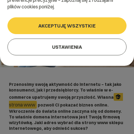
preferencje precyzyjnie – zapoznaj się z rodzajami
plików cookies poniżej.
AKCEPTUJĘ WSZYSTKIE
USTAWIENIA
Przenosimy swoją aktywność do Internetu – tak jako
konsumenci, jak i przedsiębiorcy. To właśnie w e-
commerce upatrujemy swoją przyszłość. Własna
strona www
pozwoli Ci pokazać biznes online.
Wkroczenie do świata online zaczyna się od domeny.
To właśnie domena internetowa jest Twoją firmową
wizytówką. Jaki adres wybrać dla strony www sklepu
internetowego, aby odnieść sukces?