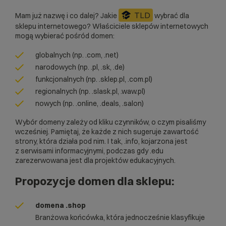
TLD
Mam już nazwę i co dalej? Jakie
wybrać dla
sklepu internetowego? Właściciele sklepów internetowych
mogą wybierać pośród domen:
globalnych (np. .com, .net)
narodowych (np. .pl, .sk, .de)
funkcjonalnych (np. .sklep.pl, .com.pl)
regionalnych (np. .slask.pl, .waw.pl)
nowych (np. .online, .deals, .salon)
Wybór domeny zależy od kliku czynników, o czym pisaliśmy
wcześniej. Pamiętaj, że każde z nich sugeruje zawartość
strony, która działa pod nim. I tak, .info, kojarzona jest
z serwisami informacyjnymi, podczas gdy .edu
zarezerwowana jest dla projektów edukacyjnych.
Propozycje domen dla sklepu:
domena .shop
Branżowa końcówka, która jednocześnie klasyfikuje