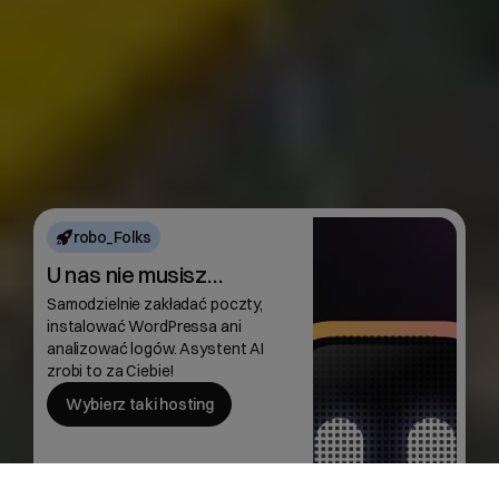
robo_Folks
U nas nie musisz…
Samodzielnie zakładać poczty,
instalować WordPressa ani
analizować logów. Asystent AI
zrobi to za Ciebie!
Wybierz taki hosting