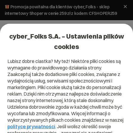
Promocja powitalna dla klientów cyber_Folks - sklep
internetowy Shoper w cenie 259 zł z kodem: CFSHOPER259
cyber_Folks S.A. – Ustawienia plików
cookies
Lubisz dobre ciastka? My też! Niektóre pliki cookies są
wymagane do prawidłowego działania strony.
Zaakceptuj także dodatkowe pliki cookies, związane z
Domena .pl od 0 zł!
wydajnością usług, serwisami społecznościowymi i
marketingiem. Pliki cookie służą także do personalizacji
reklam. Dzięki nim otrzymasz najlepsze doświadczenie
naszej strony internetowej, którą stale doskonalimy.
Znajdź
Szukaj domeny
Wpisz swoją wymarzoną nazwę domeny i naciśnij przycisk szuka
Udzielona dobrowolnie zgoda w każdej chwili może być
wycofana lub zmodyfikowana. Więcej informacji o
wykorzystywanych plikach cookies znajdziesz w naszej
Promocja
.pl
od
0,00 zł
.site
0,90 zł
.online
0,90 zł
polityce prywatności
. Jeśli wolisz określić swoje