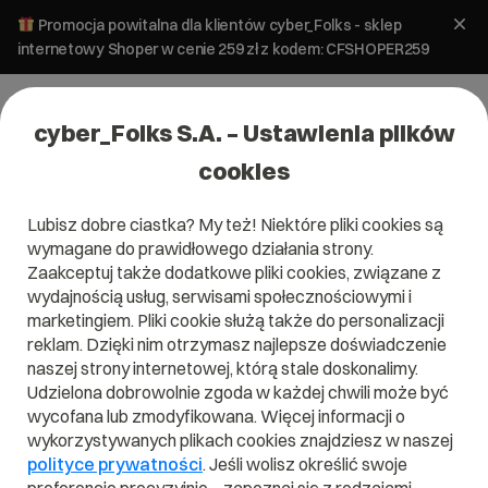
Promocja powitalna dla klientów cyber_Folks - sklep
internetowy Shoper w cenie 259 zł z kodem: CFSHOPER259
cyber_Folks S.A. – Ustawienia plików
cookies
Lubisz dobre ciastka? My też! Niektóre pliki cookies są
wymagane do prawidłowego działania strony.
Zaakceptuj także dodatkowe pliki cookies, związane z
Domena .pl od 0 zł!
wydajnością usług, serwisami społecznościowymi i
marketingiem. Pliki cookie służą także do personalizacji
reklam. Dzięki nim otrzymasz najlepsze doświadczenie
naszej strony internetowej, którą stale doskonalimy.
Znajdź
Szukaj domeny
Wpisz swoją wymarzoną nazwę domeny i naciśnij przycisk szuka
Udzielona dobrowolnie zgoda w każdej chwili może być
wycofana lub zmodyfikowana. Więcej informacji o
wykorzystywanych plikach cookies znajdziesz w naszej
Promocja
.pl
od
0,00 zł
.site
0,90 zł
.online
0,90 zł
polityce prywatności
. Jeśli wolisz określić swoje