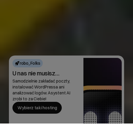
robo_Folks
U nas nie musisz…
Samodzielnie zakładać poczty,
instalować WordPressa ani
analizować logów. Asystent AI
zrobi to za Ciebie!
Wybierz taki hosting