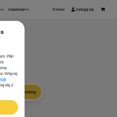
Inspiracje
Pomoc
Zaloguj się
es
m. Pliki
ze
lona
a. Więcej
yce
aj się z
Znajdź domenę