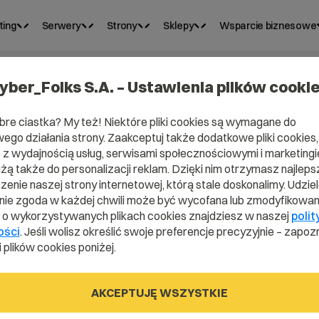
ting
Serwery
Strony
Sklepy
Wsparcie biznesowe
yber_Folks S.A. – Ustawienia plików cooki
bre ciastka? My też! Niektóre pliki cookies są wymagane do
ego działania strony. Zaakceptuj także dodatkowe pliki cookies,
z wydajnością usług, serwisami społecznościowymi i marketingie
Domena .pl od 0 zł!
użą także do personalizacji reklam. Dzięki nim otrzymasz najleps
enie naszej strony internetowej, którą stale doskonalimy. Udzie
ie zgoda w każdej chwili może być wycofana lub zmodyfikowan
i o wykorzystywanych plikach cookies znajdziesz w naszej
polit
ości
. Jeśli wolisz określić swoje preferencje precyzyjnie – zapozn
 plików cookies poniżej.
rzoną nazwę domeny i naciśnij przycisk szukania.
AKCEPTUJĘ WSZYSTKIE
0,00 zł
0,90 zł
0,90 zł
.pl
.site
.online
Promocja
od