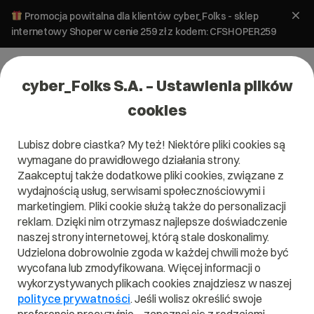
Promocja powitalna dla klientów cyber_Folks - sklep
internetowy Shoper w cenie 259 zł z kodem: CFSHOPER259
cyber_Folks S.A. – Ustawienia plików
cookies
Lubisz dobre ciastka? My też! Niektóre pliki cookies są
wymagane do prawidłowego działania strony.
Zaakceptuj także dodatkowe pliki cookies, związane z
Domena .pl od 0 zł!
wydajnością usług, serwisami społecznościowymi i
marketingiem. Pliki cookie służą także do personalizacji
reklam. Dzięki nim otrzymasz najlepsze doświadczenie
naszej strony internetowej, którą stale doskonalimy.
Znajdź
Szukaj domeny
Wpisz swoją wymarzoną nazwę domeny i naciśnij przycisk szuka
Udzielona dobrowolnie zgoda w każdej chwili może być
wycofana lub zmodyfikowana. Więcej informacji o
wykorzystywanych plikach cookies znajdziesz w naszej
Promocja
.pl
od
0,00 zł
.site
0,90 zł
.online
0,90 zł
polityce prywatności
. Jeśli wolisz określić swoje