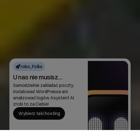
robo_Folks
U nas nie musisz…
Samodzielnie zakładać poczty,
instalować WordPressa ani
analizować logów. Asystent AI
zrobi to za Ciebie!
Wybierz taki hosting