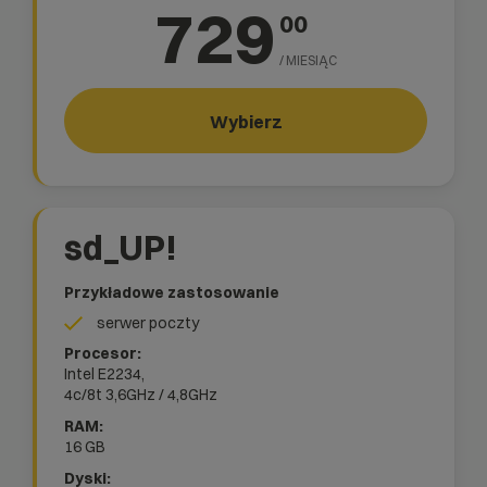
729
00
/ MIESIĄC
Wybierz
sd_UP!
Przykładowe zastosowanie
serwer poczty
Intel E2234,
4c/8t
3,6GHz / 4,8GHz
16 GB