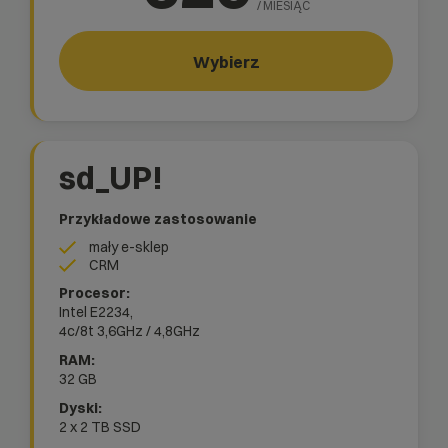
/ MIESIĄC
Wybierz
sd_UP!
Przykładowe zastosowanie
mały e-sklep
CRM
Intel E2234,
4c/8t
3,6GHz / 4,8GHz
32 GB
2 x 2 TB SSD