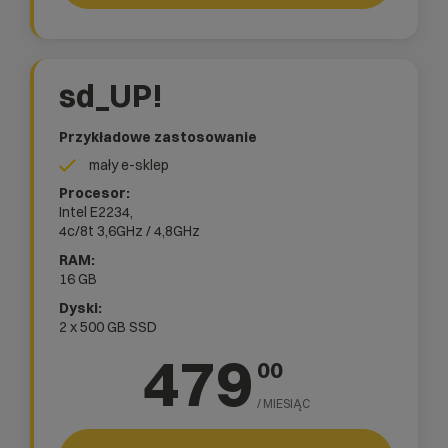
sd_UP!
Przykładowe zastosowanie
mały e-sklep
Intel E2234,
4c/8t
3,6GHz / 4,8GHz
16 GB
2 x 500 GB SSD
479
00
/ MIESIĄC