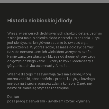
Historia niebieskiej diody
Wiesz, w serwerach dedykowanych chodzi o detale. Jednym
z nich jest mała, niebieska dioda z przodu urządzenia. Z tyłu
jest identyczna. Ich główne zadanie to świecić się…
jednocześnie. Wyobraź sobie, że masz dołożyć pamięć
RAM do serwera. Jest ich wiele identycznych w szafie.
Namierzasz ten właściwy. Idziesz od drugiej strony, żeby
odłączyć od niego kable i… który to był? Siedemnasty z
góry… nie… chyba osiemnasty. A może…
Właśnie dlatego maszyny mają taką małą diodę, którą
można zapalić jednocześnie z przodu i z tyłu, z każdego
miejsca na świecie, poprzez zdalną konsolę. Dzięki niej
nasze działania są szybsze i bezbłędne.
Damian
poza pracą z serwerami – uwielbiam czytać kryminały