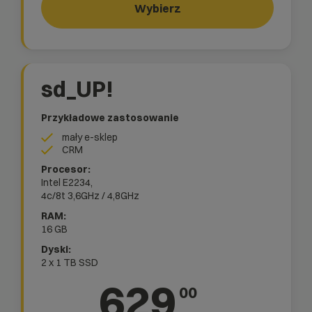
Wybierz
sd_UP!
Przykładowe zastosowanie
mały e-sklep
CRM
Intel E2234,
4c/8t
3,6GHz / 4,8GHz
16 GB
2 x 1 TB SSD
629
00