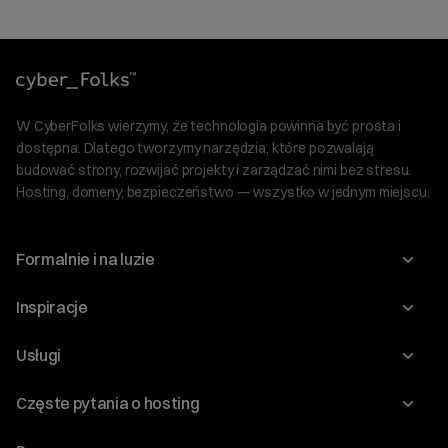
W CyberFolks wierzymy, że technologia powinna być prosta i
dostępna. Dlatego tworzymy narzędzia, które pozwalają
budować strony, rozwijać projekty i zarządzać nimi bez stresu.
Hosting, domeny, bezpieczeństwo — wszystko w jednym miejscu.
Formalnie i na luzie
O nas
Inspiracje
Relacje inwestorskie
Blog
Usługi
Program Korzyści dla Inwestorów
Słownik IT
Domeny
Regulaminy i specyfikacje
Częste pytania o hosting
WordPress
Certyfikaty SSL
Raporty i dokumenty
Jak przenieść stronę?