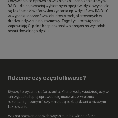
Oczywiście to sprawa najważniejsza – dane zapisujemy w
RAID 1 dla najczęściej wybieranych opcji dwudyskowych, ale
są także możliwości wykorzystania np. 4 dysków w RAID 10,
w wypadku serwerów w obudowie rack, oferowanych w
drodze indywidualnej rozmowy. Tego typu rozwiązania
zapewniają Ci pełne bezpieczeństwo danych na wypadek
awarii dowolnego dysku.
Rdzenie czy częstotliwość?
Słyszę to pytanie dość często. Klienci wolą wiedzieć, czy w
ich wypadku lepiej sprawdzi się maszyna z wieloma
rdzeniami „mocnymi” czy mniejszą liczbą rdzeni o niższym
taktowaniu.
W zastosowaniach webowych musisz wiedzieć, że