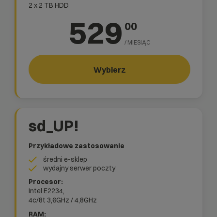
2 x 2 TB HDD
529
00
/ MIESIĄC
Wybierz
sd_UP!
Przykładowe zastosowanie
średni e-sklep
wydajny serwer poczty
Intel E2234,
4c/8t
3,6GHz / 4,8GHz