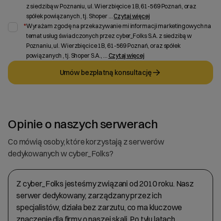
z siedzibą w Poznaniu, ul. Wierzbięcice 1B, 61-569 Poznań, oraz
spółek powiązanych , tj. Shoper
...
Czytaj więcej
*
Wyrażam zgodę na przekazywanie mi informacji marketingowych na
temat usług świadczonych przez cyber_Folks S.A. z siedzibą w
Poznaniu, ul. Wierzbięcice 1B, 61-569 Poznań, oraz spółek
powiązanych , tj. Shoper S.A.,
...
Czytaj więcej
Umów bezpłatną konsultację
Opinie o naszych serwerach
Co mówią osoby, które korzystają z serwerów
dedykowanych w cyber_Folks?
Z cyber_Folks jesteśmy związani od 2010 roku. Nasz
serwer dedykowany, zarządzany przez ich
specjalistów, działa bez zarzutu, co ma kluczowe
znaczenie dla firmy o naszej skali. Po tylu latach