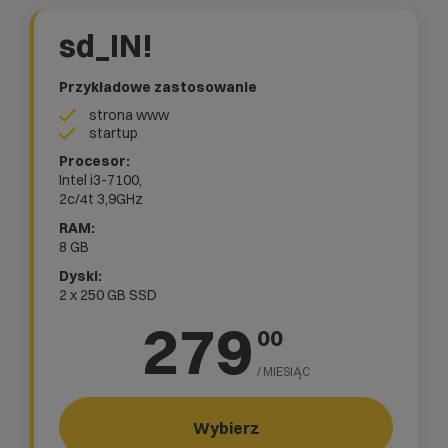
sd_IN!
Przykładowe zastosowanie
strona www
startup
Intel i3-7100,
2c/4t
3,9GHz
8 GB
2 x 250 GB SSD
279
00
/ MIESIĄC
Wybierz