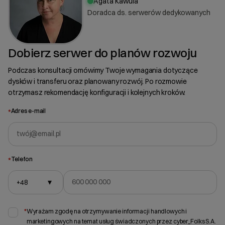
Agata Kawula
Doradca ds. serwerów dedykowanych
Dobierz serwer do planów rozwoju
Podczas konsultacji omówimy Twoje wymagania dotyczące
dysków i transferu oraz planowany rozwój. Po rozmowie
otrzymasz rekomendację konfiguracji i kolejnych kroków.
*
Adres e-mail
*
Telefon
+48
▾
Wybierz gotową listę. Użyj spacji, aby otworzyć.
Naciśnij spację, aby otworzyć listę, klawisze strzałek, aby nawigować, Enter,
*
Wyrażam zgodę na otrzymywanie informacji handlowych i
marketingowych na temat usług świadczonych przez cyber_Folks S.A.