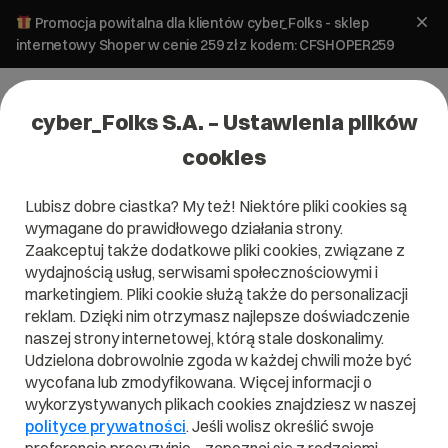
Promocja powitalna dla klientów cyber_Folks - sklep
internetowy Shoper w cenie 259 zł z kodem: CFSHOPER259
cyber_Folks S.A. – Ustawienia plików
cookies
Lubisz dobre ciastka? My też! Niektóre pliki cookies są
wymagane do prawidłowego działania strony.
Zaakceptuj także dodatkowe pliki cookies, związane z
wydajnością usług, serwisami społecznościowymi i
marketingiem. Pliki cookie służą także do personalizacji
reklam. Dzięki nim otrzymasz najlepsze doświadczenie
naszej strony internetowej, którą stale doskonalimy.
Udzielona dobrowolnie zgoda w każdej chwili może być
wycofana lub zmodyfikowana. Więcej informacji o
wykorzystywanych plikach cookies znajdziesz w naszej
polityce prywatności
. Jeśli wolisz określić swoje