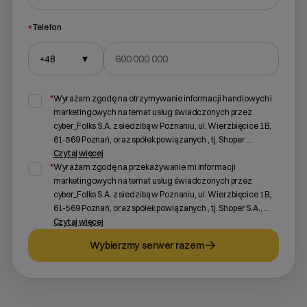
*
Telefon
+48
▾
Wybierz gotową listę. Użyj spacji, aby otworzyć.
Naciśnij spację, aby otworzyć listę, klawisze strzałek, aby nawigować, E
*
Wyrażam zgodę na otrzymywanie informacji handlowych i
marketingowych na temat usług świadczonych przez
cyber_Folks S.A. z siedzibą w Poznaniu, ul. Wierzbięcice 1B,
61-569 Poznań, oraz spółek powiązanych , tj. Shoper
...
Czytaj więcej
*
Wyrażam zgodę na przekazywanie mi informacji
marketingowych na temat usług świadczonych przez
cyber_Folks S.A. z siedzibą w Poznaniu, ul. Wierzbięcice 1B,
61-569 Poznań, oraz spółek powiązanych , tj. Shoper S.A.,
...
Czytaj więcej
Wybierzmy serwer razem