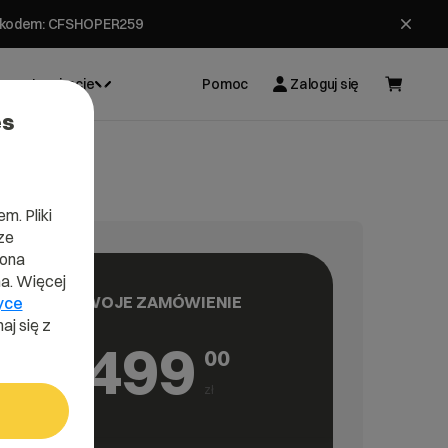
ł z kodem: CFSHOPER259
Inspiracje
Pomoc
Zaloguj się
es
m. Pliki
ze
lona
a. Więcej
TWOJE ZAMÓWIENIE
yce
aj się z
499
00
łek, aby nawigować, Enter, aby wybrać opcję, Escape, aby zamknąć.
zł