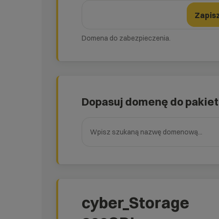
domena
Zmień formularz domeny
Nazwa domeny
Zapis
Domena do zabezpieczenia.
Dopasuj domenę do pakie
Wpisz szukaną nazwę domenową
cyber_Storage