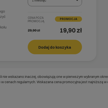
1 miesiąc
Wybierz gotową listę. Użyj spacji, aby otworzyć.
Naciśnij spację, aby otworzyć listę, klawisze strza
nego
czyć
CENA POZA
PROMOCJA
PROMOCJĄ
kołu
19,90 zł
29,90
zł
Dodaj do koszyka
Storage
cyber_
3
śli nie wskazano inaczej, obowiązują one w pierwszym wybranym okre
 w cenach regularnych. Wskazana cena promocyjna jest najniższą w c