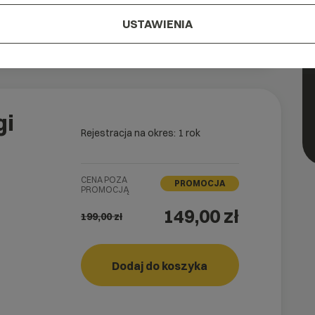
USTAWIENIA
W koszyku
gi
Rejestracja na okres: 1 rok
CENA POZA
PROMOCJA
PROMOCJĄ
149,00 zł
199,00
zł
Dodaj do koszyka
RUN!
rank_