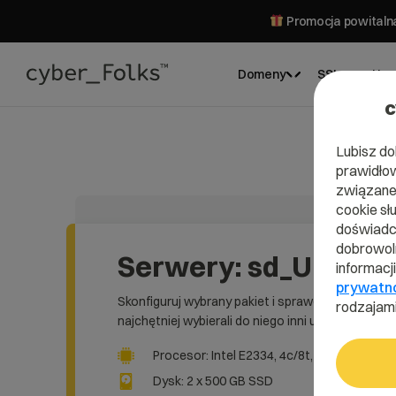
Promocja powitalna
Domeny
SSL
Hos
c
Lubisz do
prawidłow
związane 
cookie sł
doświadcz
dobrowoln
Serwery: sd_UP33
informacj
prywatn
Skonfiguruj wybrany pakiet i sprawdź, co
rodzajami
najchętniej wybierali do niego inni użytkownicy.
Procesor: Intel E2334, 4c/8t, 3,4GHz / 4,8G
Dysk: 2 x 500 GB SSD