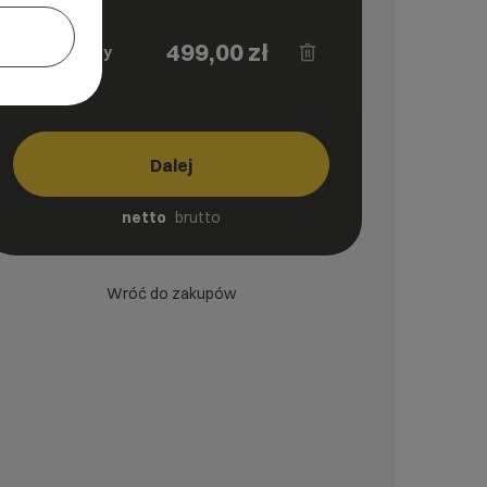
Serwer
499,00
zł
dedykowany
sd_UP33
Dalej
netto
brutto
Wróć do zakupów