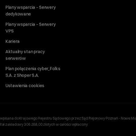
Plany wsparcia – Serwery
dedykowane
Plany wsparcia – Serwery
VPS
Kariera
Aktualny stan pracy
serwerów
Plan połączenia cyber_Folks
S.A. z Shoper S.A.
Ustawienia cookies
ań, wpisana do Krajowego Rejestru Sądowego przez Sąd Rejonowy Poznań - Nowe Mia
ł zakładowy 306.288,00 złotych w całości wpłacony.