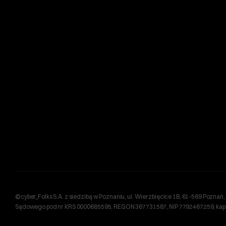
©cyber_Folks S.A. z siedzibą w Poznaniu, ul. Wierzbięcice 1B, 61-569 Pozn
Sądowego pod nr KRS 0000685595, REGON 367731587, NIP 7792467259, kapita