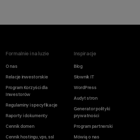
Formalnie i na luzie
Inspiracje
O nas
Blog
Relacje inwestorskie
Słownik IT
Program Korzyści dla
WordPress
Inwestorów
Audyt stron
Regulaminy i specyfikacje
Generator polityki
Raporty i dokumenty
prywatności
Cennik domen
Program partnerski
Cennik hostingu, vps, ssl
Mówią o nas