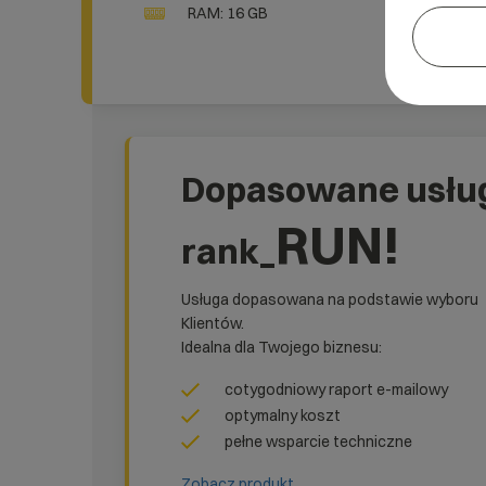
RAM: 16 GB
Dopasowane usłu
RUN!
rank_
Usługa dopasowana na podstawie wyboru
Klientów.
Idealna dla Twojego biznesu:
cotygodniowy raport e-mailowy
optymalny koszt
pełne wsparcie techniczne
Zobacz produkt