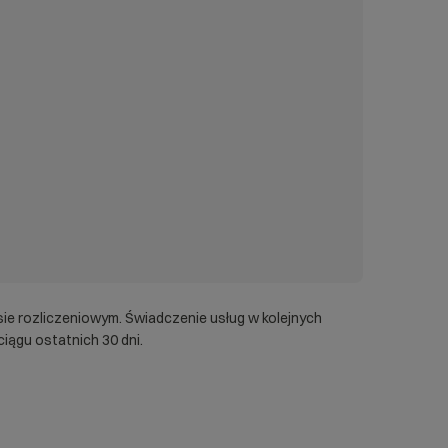
łek, aby nawigować, Enter, aby wybrać opcję, Escape, aby zamknąć.
00GB!
sie rozliczeniowym. Świadczenie usług w kolejnych
iągu ostatnich 30 dni.