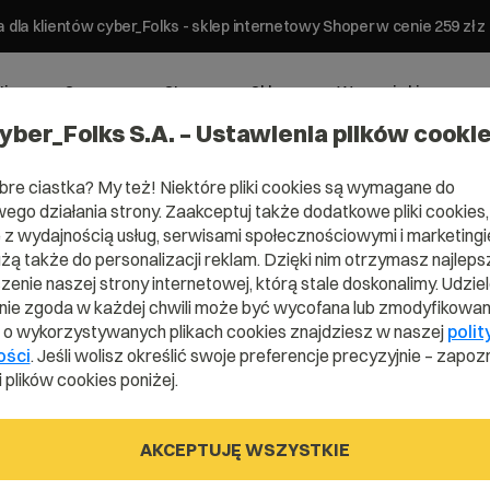
 dla klientów cyber_Folks - sklep internetowy Shoper w cenie 259 z
ting
Serwery
Strony
Sklepy
Wsparcie biznesowe
yber_Folks S.A. – Ustawienia plików cooki
bre ciastka? My też! Niektóre pliki cookies są wymagane do
ego działania strony. Zaakceptuj także dodatkowe pliki cookies,
z wydajnością usług, serwisami społecznościowymi i marketingie
użą także do personalizacji reklam. Dzięki nim otrzymasz najleps
enie naszej strony internetowej, którą stale doskonalimy. Udzie
ie zgoda w każdej chwili może być wycofana lub zmodyfikowan
Rejestracja na okres
i o wykorzystywanych plikach cookies znajdziesz w naszej
polit
ości
. Jeśli wolisz określić swoje preferencje precyzyjnie – zapozn
1 miesiąc
 plików cookies poniżej.
Wybierz gotową listę. Użyj spacji, aby otworzyć.
Naciśnij spację, aby otworzyć listę, klawisze strza
Hz
AKCEPTUJĘ WSZYSTKIE
499,00 zł