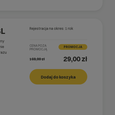
SL
Rejestracja na okres: 1 rok
ony
CENA POZA
nie
PROMOCJA
PROMOCJĄ
razu
29,00 zł
169,00
zł
easy_SSL
Dodaj do koszyka