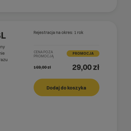
SL
Rejestracja na okres: 1 rok
ony
CENA POZA
nie
PROMOCJA
PROMOCJĄ
razu
29,00 zł
169,00
zł
easy_SSL
Dodaj do koszyka