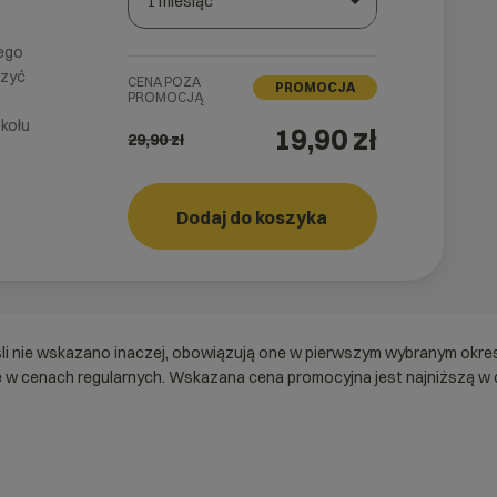
1 miesiąc
Wybierz gotową listę. Użyj spacji, aby otworzyć.
Naciśnij spację, aby otworzyć listę, klawisze strza
nego
czyć
CENA POZA
PROMOCJA
PROMOCJĄ
kołu
19,90 zł
29,90
zł
Dodaj do koszyka
Storage
cyber_
3
śli nie wskazano inaczej, obowiązują one w pierwszym wybranym okre
 w cenach regularnych. Wskazana cena promocyjna jest najniższą w c