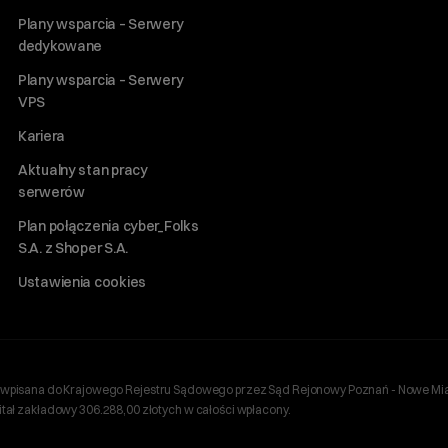
Plany wsparcia – Serwery
dedykowane
Plany wsparcia – Serwery
VPS
Kariera
Aktualny stan pracy
serwerów
Plan połączenia cyber_Folks
S.A. z Shoper S.A.
Ustawienia cookies
ań, wpisana do Krajowego Rejestru Sądowego przez Sąd Rejonowy Poznań - Nowe Mia
ł zakładowy 306.288,00 złotych w całości wpłacony.