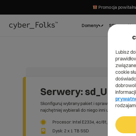
Promocja powitalna
Domeny
SSL
Hos
c
Lubisz do
prawidłow
związane 
cookie sł
doświadcz
dobrowoln
Serwery: sd_UP29
informacj
prywatn
Skonfiguruj wybrany pakiet i sprawdź, co
rodzajami
najchętniej wybierali do niego inni użytkownicy.
Procesor: Intel E2334, 4c/8t, 3,4GHz / 4,8G
Dysk: 2 x 1 TB SSD