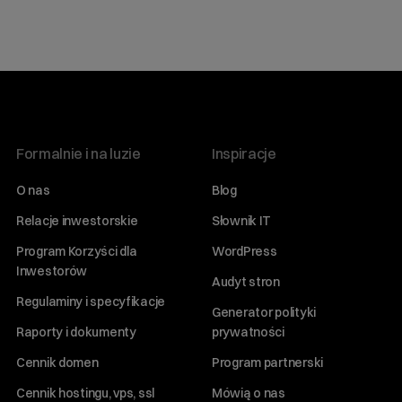
Formalnie i na luzie
Inspiracje
O nas
Blog
Relacje inwestorskie
Słownik IT
Program Korzyści dla
WordPress
Inwestorów
Audyt stron
Regulaminy i specyfikacje
Generator polityki
Raporty i dokumenty
prywatności
Cennik domen
Program partnerski
Cennik hostingu, vps, ssl
Mówią o nas