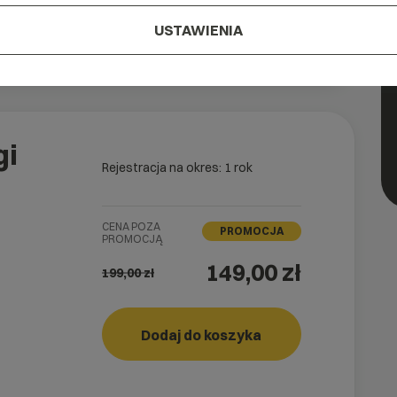
USTAWIENIA
W koszyku
gi
Rejestracja na okres: 1 rok
CENA POZA
PROMOCJA
PROMOCJĄ
149,00 zł
199,00
zł
Dodaj do koszyka
RUN!
rank_