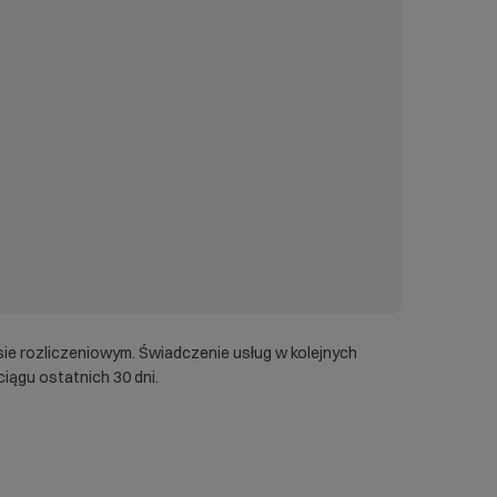
łek, aby nawigować, Enter, aby wybrać opcję, Escape, aby zamknąć.
00GB!
sie rozliczeniowym. Świadczenie usług w kolejnych
iągu ostatnich 30 dni.