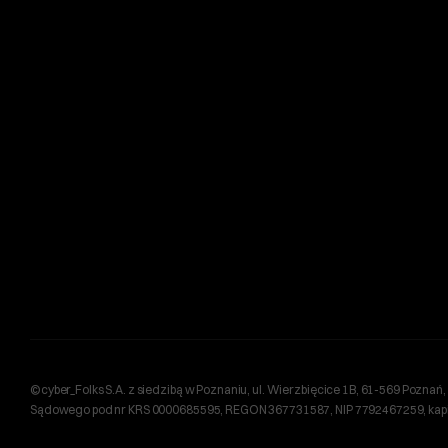
©cyber_Folks S.A. z siedzibą w Poznaniu, ul. Wierzbięcice 1B, 61-569 Pozn
Sądowego pod nr KRS 0000685595, REGON 367731587, NIP 7792467259, kapita