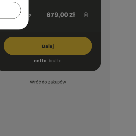
Serwer
679,00
zł
dedykowany
sd_UP29
Dalej
netto
brutto
Wróć do zakupów