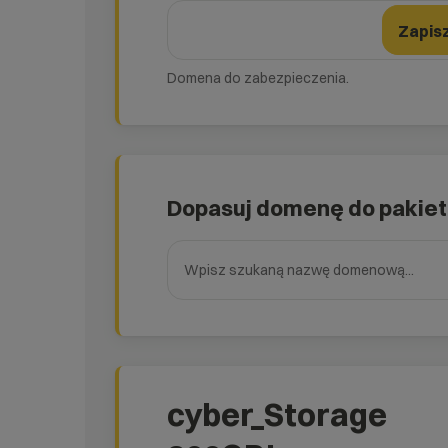
domena
Zmień formularz domeny
Nazwa domeny
Zapis
Domena do zabezpieczenia.
Dopasuj domenę do pakie
Wpisz szukaną nazwę domenową
cyber_Storage