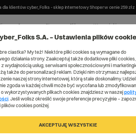
 dla klientów cyber_Folks - sklep internetowy Shoper w cenie 259 z
ting
Serwery
Strony
Sklepy
Wsparcie biznesowe
yber_Folks S.A. – Ustawienia plików cooki
bre ciastka? My też! Niektóre pliki cookies są wymagane do
ego działania strony. Zaakceptuj także dodatkowe pliki cookies,
z wydajnością usług, serwisami społecznościowymi i marketingie
użą także do personalizacji reklam. Dzięki nim otrzymasz najleps
enie naszej strony internetowej, którą stale doskonalimy. Udzie
ie zgoda w każdej chwili może być wycofana lub zmodyfikowan
Rejestracja na okres
i o wykorzystywanych plikach cookies znajdziesz w naszej
polit
ości
. Jeśli wolisz określić swoje preferencje precyzyjnie – zapozn
1 miesiąc
 plików cookies poniżej.
Wybierz gotową listę. Użyj spacji, aby otworzyć.
Naciśnij spację, aby otworzyć listę, klawisze strza
Hz
AKCEPTUJĘ WSZYSTKIE
679,00 zł