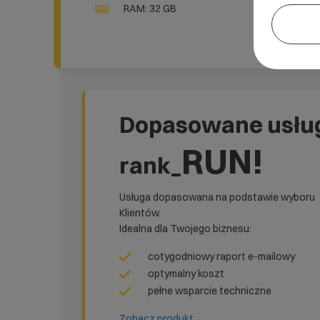
RAM: 32 GB
Dopasowane usłu
RUN!
rank_
Usługa dopasowana na podstawie wyboru
Klientów.
Idealna dla Twojego biznesu:
cotygodniowy raport e-mailowy
optymalny koszt
pełne wsparcie techniczne
Zobacz produkt