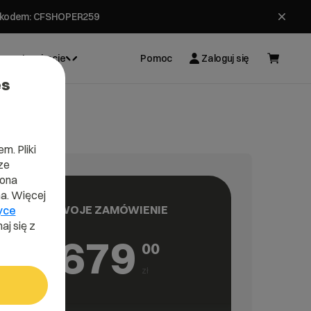
ł z kodem: CFSHOPER259
Inspiracje
Pomoc
Zaloguj się
es
m. Pliki
ze
lona
a. Więcej
TWOJE ZAMÓWIENIE
yce
aj się z
679
00
łek, aby nawigować, Enter, aby wybrać opcję, Escape, aby zamknąć.
zł