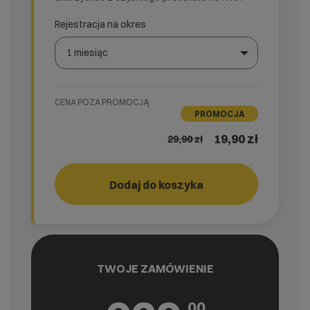
Rejestracja na okres
1 miesiąc
Wybierz gotową listę. Użyj spacji, aby otworzyć.
Naciśnij spację, aby otworzyć listę, klawisze strzałek, a
CENA POZA PROMOCJĄ
PROMOCJA
19,90 zł
29,90
zł
Dodaj do koszyka
Storage
cyber_
3
TWOJE ZAMÓWIENIE
00