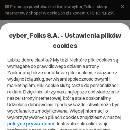
Promocja powitalna dla klientów cyber_Folks - sklep
internetowy Shoper w cenie 259 zł z kodem: CFSHOPER259
cyber_Folks S.A. – Ustawienia plików
cookies
Lubisz dobre ciastka? My też! Niektóre pliki cookies są
wymagane do prawidłowego działania strony.
Serwery: sd_UP2
Zaakceptuj także dodatkowe pliki cookies, związane z
wydajnością usług, serwisami społecznościowymi i
marketingiem. Pliki cookie służą także do personalizacji
Skonfiguruj wybrany pakiet i sprawdź, co
najchętniej wybierali do niego inni
reklam. Dzięki nim otrzymasz najlepsze doświadczenie
użytkownicy.
naszej strony internetowej, którą stale doskonalimy.
Udzielona dobrowolnie zgoda w każdej chwili może być
Procesor: Intel E2234, 4c/8t, 3,6GHz /
wycofana lub zmodyfikowana. Więcej informacji o
4,8GHz
wykorzystywanych plikach cookies znajdziesz w naszej
Dysk: 2 x 1 TB SSD
polityce prywatności
. Jeśli wolisz określić swoje