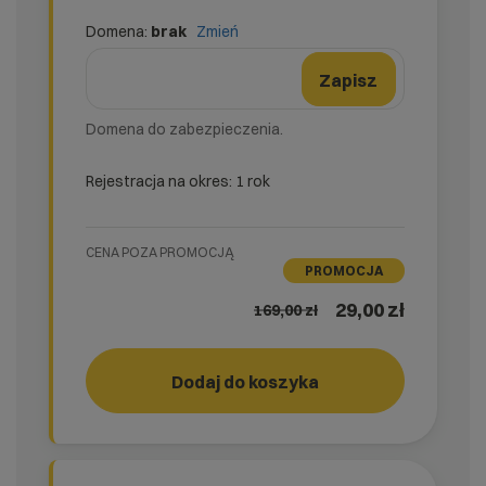
Domena:
brak
Zmień
domena
Nazwa domeny
Zmień formularz domeny
Zapisz
Domena do zabezpieczenia.
Rejestracja na okres: 1 rok
CENA POZA PROMOCJĄ
PROMOCJA
29,00 zł
169,00
zł
easy_SSL
Dodaj do koszyka