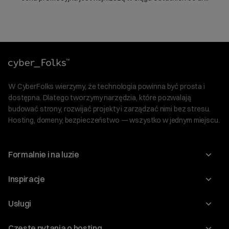
W CyberFolks wierzymy, że technologia powinna być prosta i
dostępna. Dlatego tworzymy narzędzia, które pozwalają
budować strony, rozwijać projekty i zarządzać nimi bez stresu.
Hosting, domeny, bezpieczeństwo — wszystko w jednym miejscu.
Formalnie i na luzie
O nas
Inspiracje
Relacje inwestorskie
Blog
Usługi
Program Korzyści dla Inwestorów
Słownik IT
Domeny
Regulaminy i specyfikacje
Częste pytania o hosting