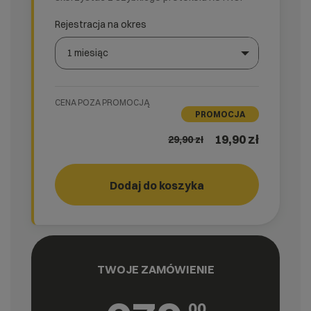
Rejestracja na okres
1 miesiąc
Wybierz gotową listę. Użyj spacji, aby otworzyć.
Naciśnij spację, aby otworzyć listę, klawisze strzałek, a
CENA POZA PROMOCJĄ
PROMOCJA
19,90 zł
29,90
zł
Dodaj do koszyka
Storage
cyber_
3
TWOJE ZAMÓWIENIE
00