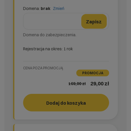
Domena:
brak
Zmień
domena
Nazwa domeny
Zmień formularz domeny
Zapisz
Domena do zabezpieczenia.
Rejestracja na okres: 1 rok
CENA POZA PROMOCJĄ
PROMOCJA
29,00 zł
169,00
zł
easy_SSL
Dodaj do koszyka