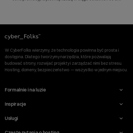
W CyberFolks wierzymy, że technologia powinna być prosta i
dostępna. Dlatego tworzymy narzędzia, które pozwalają
budować strony, rozwijać projekty i zarządzać nimi bez stresu.
Hosting, domeny, bezpieczeństwo — wszystko w jednym miejscu.
Formalnie i na luzie
O nas
Inspiracje
Relacje inwestorskie
Blog
Usługi
Program Korzyści dla Inwestorów
Słownik IT
Domeny
Regulaminy i specyfikacje
Częste pytania o hosting