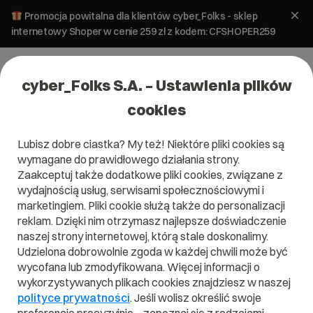
Promocja powitalna dla klientów cyber_Folks - sklep
internetowy Shoper w cenie 259 zł z kodem: CFSHOPER259
cyber_Folks S.A. – Ustawienia plików
cookies
Lubisz dobre ciastka? My też! Niektóre pliki cookies są
wymagane do prawidłowego działania strony.
Serwery: sd_UP8
Zaakceptuj także dodatkowe pliki cookies, związane z
wydajnością usług, serwisami społecznościowymi i
marketingiem. Pliki cookie służą także do personalizacji
Skonfiguruj wybrany pakiet i sprawdź, co
najchętniej wybierali do niego inni
reklam. Dzięki nim otrzymasz najlepsze doświadczenie
użytkownicy.
naszej strony internetowej, którą stale doskonalimy.
Udzielona dobrowolnie zgoda w każdej chwili może być
Procesor: Intel E2234, 4c/8t, 3,6GHz /
wycofana lub zmodyfikowana. Więcej informacji o
4,8GHz
wykorzystywanych plikach cookies znajdziesz w naszej
Dysk: 2 x 1 TB SSD
polityce prywatności
. Jeśli wolisz określić swoje