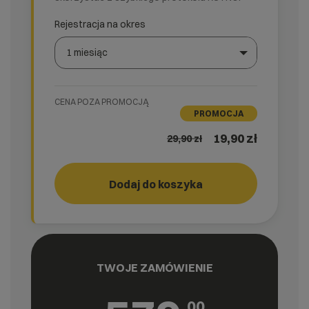
Rejestracja na okres
1 miesiąc
Wybierz gotową listę. Użyj spacji, aby otworzyć.
Naciśnij spację, aby otworzyć listę, klawisze strzałek, a
CENA POZA PROMOCJĄ
PROMOCJA
19,90 zł
29,90
zł
Dodaj do koszyka
Storage
cyber_
3
TWOJE ZAMÓWIENIE
00