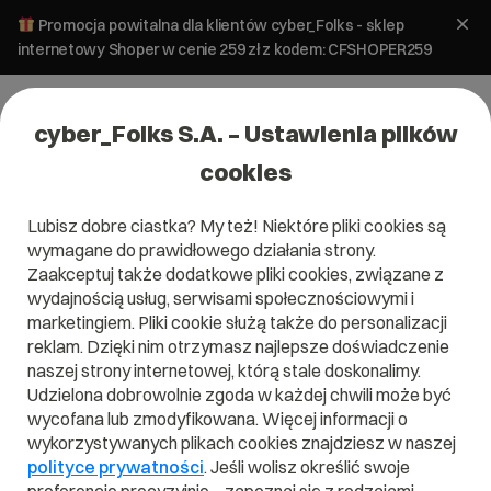
Promocja powitalna dla klientów cyber_Folks - sklep
internetowy Shoper w cenie 259 zł z kodem: CFSHOPER259
cyber_Folks S.A. – Ustawienia plików
cookies
Lubisz dobre ciastka? My też! Niektóre pliki cookies są
wymagane do prawidłowego działania strony.
Serwery: sd_UP12
Zaakceptuj także dodatkowe pliki cookies, związane z
wydajnością usług, serwisami społecznościowymi i
marketingiem. Pliki cookie służą także do personalizacji
Skonfiguruj wybrany pakiet i sprawdź, co
najchętniej wybierali do niego inni
reklam. Dzięki nim otrzymasz najlepsze doświadczenie
użytkownicy.
naszej strony internetowej, którą stale doskonalimy.
Udzielona dobrowolnie zgoda w każdej chwili może być
Procesor: Intel E2236, 6c/12t, 3,4GHz /
wycofana lub zmodyfikowana. Więcej informacji o
4,8GHz
wykorzystywanych plikach cookies znajdziesz w naszej
Dysk: 2 x 2 TB HDD
polityce prywatności
. Jeśli wolisz określić swoje