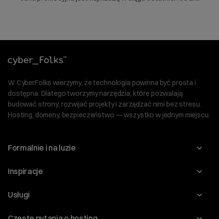
W CyberFolks wierzymy, że technologia powinna być prosta i
dostępna. Dlatego tworzymy narzędzia, które pozwalają
budować strony, rozwijać projekty i zarządzać nimi bez stresu.
Hosting, domeny, bezpieczeństwo — wszystko w jednym miejscu.
Formalnie i na luzie
O nas
Inspiracje
Relacje inwestorskie
Blog
Usługi
Program Korzyści dla Inwestorów
Słownik IT
Domeny
Regulaminy i specyfikacje
Częste pytania o hosting