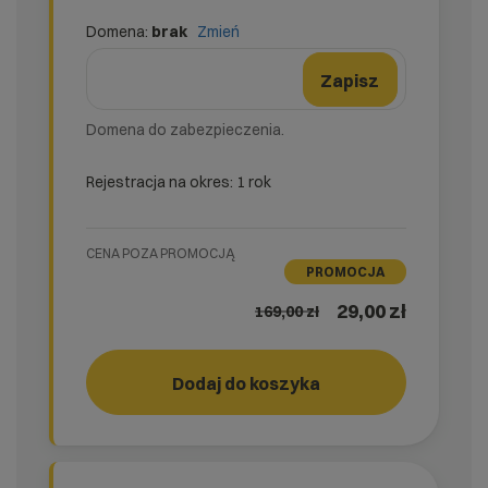
Domena:
brak
Zmień
domena
Nazwa domeny
Zmień formularz domeny
Zapisz
Domena do zabezpieczenia.
Rejestracja na okres: 1 rok
CENA POZA PROMOCJĄ
PROMOCJA
29,00 zł
169,00
zł
easy_SSL
Dodaj do koszyka