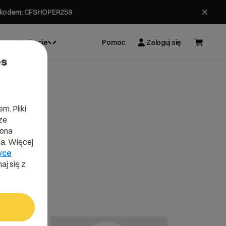
ł z kodem: CFSHOPER259
Inspiracje
Pomoc
Zaloguj się
es
m. Pliki
ze
lona
a. Więcej
yce
aj się z