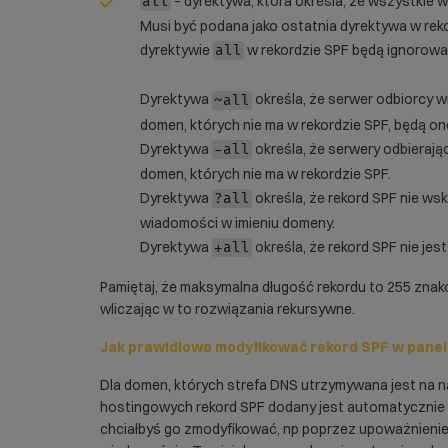
– dyrektywa, która określa, że wszystki
all
Musi być podana jako ostatnia dyrektywa w rek
dyrektywie
w rekordzie SPF będą ignorowane
all
Dyrektywa
określa, że serwer odbiorcy 
~all
domen, których nie ma w rekordzie SPF, będą o
Dyrektywa
określa, że serwery odbieraj
-all
domen, których nie ma w rekordzie SPF.
Dyrektywa
określa, że rekord SPF nie ws
?all
wiadomości w imieniu domeny.
Dyrektywa
określa, że rekord SPF nie je
+all
Pamiętaj, że maksymalna długość rekordu to 255 zna
wliczając w to rozwiązania rekursywne.
Jak prawidłowo modyfikować rekord SPF w panel
Dla domen, których strefa DNS utrzymywana jest na 
hostingowych rekord SPF dodany jest automatycznie 
chciałbyś go zmodyfikować, np poprzez upoważnienie