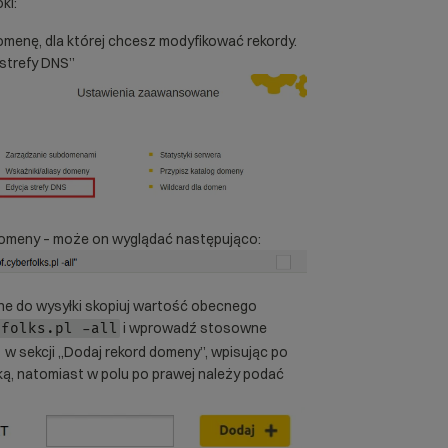
ki:
domenę, dla której chcesz modyfikować rekordy.
strefy DNS”
 domeny – może on wyglądać następująco:
e do wysyłki skopiuj wartość obecnego
i wprowadź stosowne
rfolks.pl -all
w sekcji „Dodaj rekord domeny”, wpisując po
ą, natomiast w polu po prawej należy podać