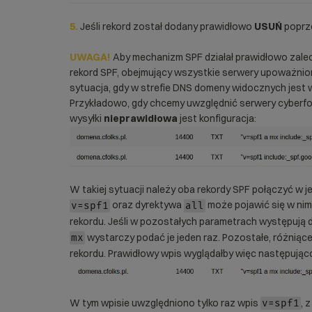
5.
Jeśli rekord został dodany prawidłowo
USUŃ
poprze
U
WAGA!
Aby mechanizm SPF działał prawidłowo zale
rekord SPF, obejmujący wszystkie serwery upoważnion
sytuacja, gdy w strefie DNS domeny widocznych jest w
Przykładowo, gdy chcemy uwzględnić serwery cyberfol
wysyłki
nieprawidłowa
jest konfiguracja:
W takiej sytuacji należy oba rekordy SPF połączyć w j
oraz dyrektywa
może pojawić się w nim
v=spf1
all
rekordu. Jeśli w pozostałych parametrach występują d
wystarczy podać je jeden raz. Pozostałe, różniące
mx
rekordu. Prawidłowy wpis wyglądałby więc następując
W tym wpisie uwzględniono tylko raz wpis
, 
v=spf1