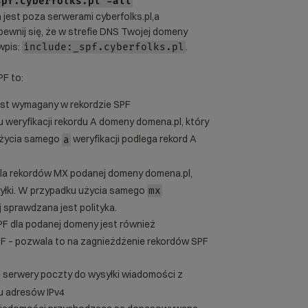
spf.cyberfolks.pl -all
jest poza serwerami cyberfolks.pl,a
wnij się, że w strefie DNS Twojej domeny
 wpis:
.
include:_spf.cyberfolks.pl
F to:
est wymagany w rekordzie SPF
 weryfikacji rekordu A domeny domena.pl, który
użycia samego
weryfikacji podlega rekord A
a
dla rekordów MX podanej domeny domena.pl,
yłki. W przypadku użycia samego
mx
j sprawdzana jest polityka.
PF dla podanej domeny jest również
PF – pozwala to na zagnieżdżenie rekordów SPF
 serwery poczty do wysyłki wiadomości z
u adresów IPv4