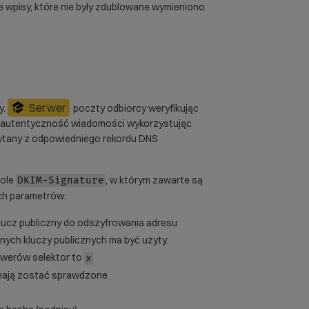
łe wpisy, które nie były zdublowane wymieniono
Serwer
y.
poczty odbiorcy weryfikując
 autentyczność wiadomości wykorzystując
zytany z odpowiedniego rekordu DNS
pole
, w którym zawarte są
DKIM-Signature
ch parametrów:
klucz publiczny do odszyfrowania adresu
nych kluczy publicznych ma być użyty.
rwerów selektor to
x
 mają zostać sprawdzone