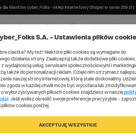
 dla klientów cyber_Folks - sklep internetowy Shoper w cenie 259 z
ting
Serwery
Strony
Sklepy
Wsparcie biznesowe
yber_Folks S.A. – Ustawienia plików cooki
bre ciastka? My też! Niektóre pliki cookies są wymagane do
ego działania strony. Zaakceptuj także dodatkowe pliki cookies,
z wydajnością usług, serwisami społecznościowymi i marketingie
IM, DMARC
użą także do personalizacji reklam. Dzięki nim otrzymasz najleps
enie naszej strony internetowej, którą stale doskonalimy. Udzie
adawcy
ie zgoda w każdej chwili może być wycofana lub zmodyfikowan
i o wykorzystywanych plikach cookies znajdziesz w naszej
polit
SPF, DKIM, DMARC
ości
. Jeśli wolisz określić swoje preferencje precyzyjnie – zapozn
 plików cookies poniżej.
AKCEPTUJĘ WSZYSTKIE
SPF
awcę wiadomości należą
,
DNS