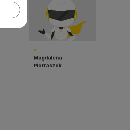
>
Magdalena
Pietraszek