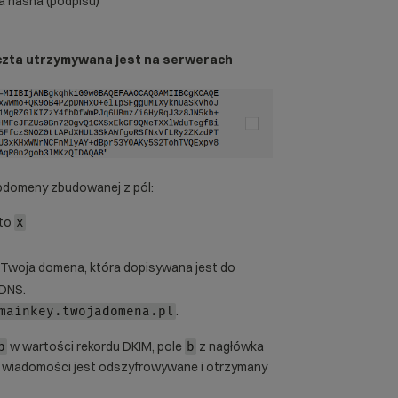
ia hasha (podpisu)
czta utrzymywana jest na serwerach
ubdomeny zbudowanej z pól:
 to
x
o Twoja domena, która dopisywana jest do
 DNS.
.
mainkey.twojadomena.pl
w wartości rekordu DKIM, pole
z nagłówka
p
b
 wiadomości jest odszyfrowywane i otrzymany