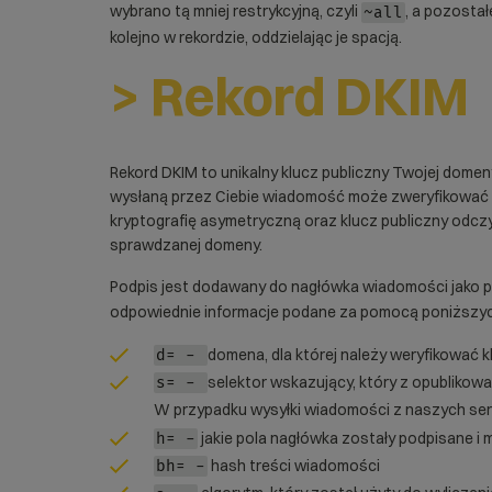
wybrano tą mniej restrykcyjną, czyli
, a pozosta
~all
kolejno w rekordzie, oddzielając je spacją.
> Rekord DKIM
Rekord DKIM to unikalny klucz publiczny Twojej domen
wysłaną przez Ciebie wiadomość może zweryfikować
kryptografię asymetryczną oraz klucz publiczny odc
sprawdzanej domeny.
Podpis jest dodawany do nagłówka wiadomości jako 
odpowiednie informacje podane za pomocą poniższy
domena, dla której należy weryfikować 
d= -
selektor wskazujący, który z opublikowa
s= -
W przypadku wysyłki wiadomości z naszych se
jakie pola nagłówka zostały podpisane i
h= -
hash treści wiadomości
bh= -