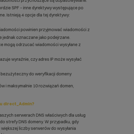
e wiadomości przychodzące są dopasowywane.
ordzie SPF – inne dyrektywy występujące po
. Istnieją 4 opcje dla tej dyrektywy:
wiadomości powinien przyjmować wiadomości z
ne jednak oznaczane jako podejrzane.
ące mogą odrzucać wiadomości wysyłane z
kazuje wyraźnie, czy adres IP może wysyłać
st bezużyteczny do weryfikacji domeny
ków i maksymalnie 10 rozwiązań domen,
u direct_Admin?
naszych serwerach DNS właściwych dla usług
do strefy DNS domeny. W przypadku, gdy
 większej liczby serwerów do wysyłania