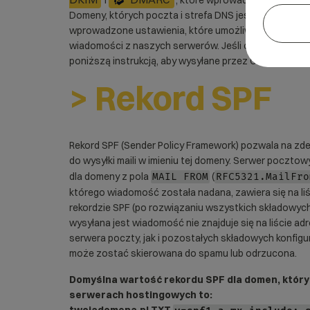
i
, które wprowadza się jako re
Domeny, których poczta i strefa DNS jest utrzymywa
wprowadzone ustawienia, które umożliwiają poprawną
wiadomości z naszych serwerów. Jeśli chcesz wprowa
poniższą instrukcją, aby wysyłane przez Ciebie wiad
> Rekord SPF
Rekord SPF (Sender Policy Framework) pozwala na zd
do wysyłki maili w imieniu tej domeny. Serwer poczto
dla domeny z pola
(
MAIL FROM
RFC5321.MailFro
którego wiadomość została nadana, zawiera się na li
rekordzie SPF (po rozwiązaniu wszystkich składowych 
wysyłana jest wiadomość nie znajduje się na liście ad
serwera poczty, jak i pozostałych składowych konfig
może zostać skierowana do spamu lub odrzucona.
Domyślna wartość rekordu SPF dla domen, który
serwerach hostingowych to: