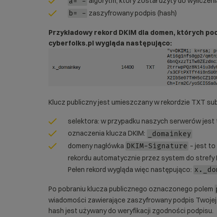
algorytm, który został użyty do wyliczen
a= -
zaszyfrowany podpis (hash)
b= -
Przykładowy rekord DKIM dla domen, których po
cyberfolks.pl wygląda następująco:
Klucz publiczny jest umieszczany w rekordzie TXT s
selektora: w przypadku naszych serwerów jest
oznaczenia klucza DKIM:
_domainkey
domeny nagłówka
– jest t
DKIM-Signature
rekordu automatycznie przez system do strefy
Pełen rekord wygląda więc następująco:
x._do
Po pobraniu klucza publicznego oznaczonego polem
wiadomości zawierające zaszyfrowany podpis Twojej
hash jest używany do weryfikacji zgodności podpisu.