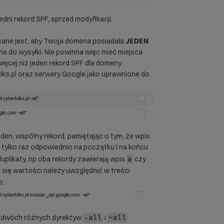
dni rekord SPF, sprzed modyfikacji.
cane jest, aby Twoja domena posiadała
JEDEN
e do wysyłki. Nie powinna więc mieć miejsca
ięcej niż jeden rekord SPF dla domeny.
ks.pl oraz serwery Google jako uprawnione do
eden, wspólny rekord, pamiętając o tym, że wpis
 tylko raz odpowiednio na początku i na końcu
uplikaty, np oba rekordy zawierają wpis
czy
a
 się wartości należy uwzględnić w treści
o:
z dwóch różnych dyrektyw
i
-all
~all