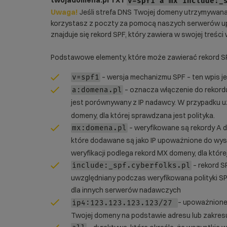
twojadomena.pl TXT
v=spf1 a mx include:_
Uwaga!
Jeśli strefa DNS Twojej domeny utrzymywana 
korzystasz z poczty za pomocą naszych serwerów upe
znajduje się rekord SPF, który zawiera w swojej treści
Podstawowe elementy, które może zawierać rekord SP
– wersja mechanizmu SPF – ten wpis j
v=spf1
– oznacza włączenie do rekordu
a:domena.pl
jest porównywany z IP nadawcy. W przypadku 
domeny, dla której sprawdzana jest polityka.
– weryfikowane są rekordy A 
mx:domena.pl
które dodawane są jako IP upoważnione do wys
weryfikacji podlega rekord MX domeny, dla które
– rekord S
include:_spf.cyberfolks.pl
uwzględniany podczas weryfikowana polityki S
dla innych serwerów nadawczych
– upoważnione
ip4:123.123.123.123/27
Twojej domeny na podstawie adresu lub zakres