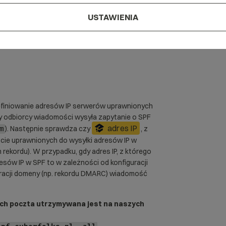
kordy TXT do strefy
domeny.
na na naszych hostingach mają domyślnie
USTAWIENIA
 weryfikację nadawcy wiadomości dla wysyłki
dzić zmiany dla tych rekordów zapoznaj się z
omości były weryfikowane prawidłowo.
efiniowanie adresów
IP
serwerów uprawnionych
wy odbiorcy wiadomości wysyła zapytanie o SPF
adres IP
). Następnie sprawdza czy
, z
m
ście uprawnionych do wysyłki adresów IP w
rekordu). W przypadku, gdy adres IP, z którego
resów IP w SPF to w zależności od konfiguracji
uracji domeny (np. rekordu DMARC) wiadomość
ch poczta utrzymywana jest na naszych