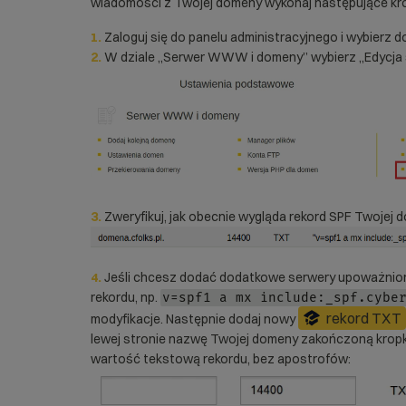
wiadomości z Twojej domeny wykonaj następujące kro
1.
Zaloguj się do panelu administracyjnego i wybierz 
2.
W dziale „Serwer WWW i domeny” wybierz „Edycja 
3.
Zweryfikuj, jak obecnie wygląda rekord SPF Twojej
4.
Jeśli chcesz dodać dodatkowe serwery upoważnion
rekordu, np.
v=spf1 a mx include:_spf.cybe
rekord TXT
modyfikacje. Następnie dodaj nowy
lewej stronie nazwę Twojej domeny zakończoną kropk
wartość tekstową rekordu, bez apostrofów: