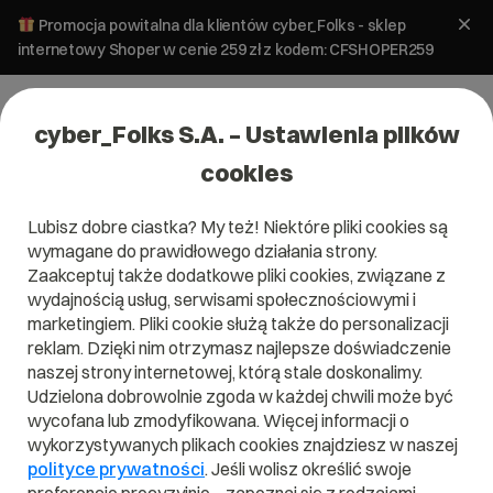
Promocja powitalna dla klientów cyber_Folks - sklep
internetowy Shoper w cenie 259 zł z kodem: CFSHOPER259
cyber_Folks S.A. – Ustawienia plików
cookies
Lubisz dobre ciastka? My też! Niektóre pliki cookies są
Analityka
SEO i SEM
wymagane do prawidłowego działania strony.
Tagi UTM – czym są i jak z nich
Zaakceptuj także dodatkowe pliki cookies, związane z
korzystać?
wydajnością usług, serwisami społecznościowymi i
marketingiem. Pliki cookie służą także do personalizacji
reklam. Dzięki nim otrzymasz najlepsze doświadczenie
28 lipca 2022
ok.
4
min
naszej strony internetowej, którą stale doskonalimy.
Udzielona dobrowolnie zgoda w każdej chwili może być
wycofana lub zmodyfikowana. Więcej informacji o
wykorzystywanych plikach cookies znajdziesz w naszej
polityce prywatności
. Jeśli wolisz określić swoje