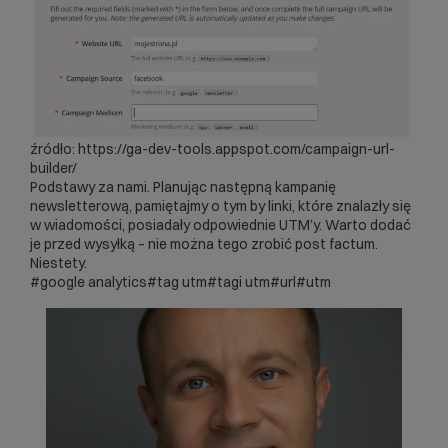
źródło: https://ga-dev-tools.appspot.com/campaign-url-
builder/
Podstawy za nami. Planując następną kampanię
newsletterową, pamiętajmy o tym by linki, które znalazły się
w wiadomości, posiadały odpowiednie UTM’y. Warto dodać
je przed wysyłką – nie można tego zrobić post factum.
Niestety.
#google analytics
#tag utm
#tagi utm
#url
#utm