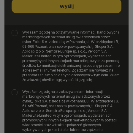
Wyrażam zgodę na otrzymywanie informacji handlowych i
marketingowych na temat usług świadczonych przez
cyber_Folks S.A. z siedzibą w Poznaniu, ul. Wierzbięcice 1B,
61-569 Poznań, oraz spółek powiązanych, tj. Shoper S.A.,
Apilo sp. z o.o., Sempire Europe sp. z o.o., Vercom S.A,
MailerLite Limited, w tym o promocjach, wydarzeniach
promocyjnych i innych akcjach marketingowych za pomocą
środków komunikacji elektronicznej na podany przeze mnie
adres e-mail i numer telefonu. Zgadzam się również, na
przetwarzanie moich danych osobowych w tym celu. Wiem,
że w każdej chwili mogę wycofać tę zgodę.
Wyrażam zgodę na przekazywanie mi informacji
marketingowych na temat usług świadczonych przez
cyber_Folks S.A. z siedzibą w Poznaniu, ul. Wierzbięcice 1B,
61-569 Poznań, oraz spółek powiązanych, tj. Shoper S.A.,
Apilo sp. z o.o., Sempire Europe sp. z o.o., Vercom S.A,
MailerLite Limited, w tym o promocjach, wydarzeniach
promocyjnych i innych akcjach marketingowych w postaci
wiadomości oraz w trakcie połączeń głosowych
wykonywanych przez telefon lub inne urządzenie