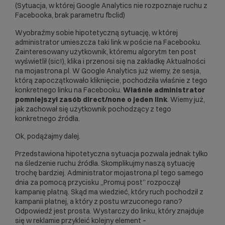
(Sytuacja, w której Google Analytics nie rozpoznaje ruchu z
Facebooka, brak parametru fbclid)
Wyobraźmy sobie hipotetyczną sytuację, w której
administrator umieszcza taki link w poście na Facebooku.
Zainteresowany użytkownik, któremu algorytm ten post
wyświetlił (sic!), klika i przenosi się na zakładkę Aktualności
na mojastrona.pl. W Google Analytics już wiemy, że sesja,
którą zapoczątkowało kliknięcie, pochodziła właśnie z tego
konkretnego linku na Facebooku.
Właśnie administrator
pomniejszył zasób direct/none o jeden link
. Wiemy już,
jak zachował się użytkownik pochodzący z tego
konkretnego źródła.
Ok, podążajmy dalej.
Przedstawiona hipotetyczna sytuacja pozwala jednak tylko
na śledzenie ruchu źródła. Skomplikujmy naszą sytuację
trochę bardziej. Administrator mojastrona.pl tego samego
dnia za pomocą przycisku „Promuj post” rozpoczął
kampanię płatną. Skąd ma wiedzieć, który ruch pochodził z
kampanii płatnej, a który z postu wrzuconego rano?
Odpowiedź jest prosta. Wystarczy do linku, który znajduje
się w reklamie przykleić kolejny element –