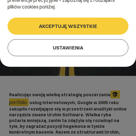
preferencje precyzyjnie – zapoznaj się z rodzajami
plików cookies poniżej.
AKCEPTUJĘ WSZYSTKIE
USTAWIENIA
Realizując swoją wielką strategię poszerzania
portfolio
usług internetowych, Google w 2005 roku
zakupiło rozwijające się w przestrzeni analityki online
narzędzie zwane Urchin Software. Wielka ryba
pożarła mniejszą, zanim ta zdążyła się rozwinąć na
tyle, by zagrażać pozycji hegemona w tymże
konkretnym basenie. Razem ze strukturami Urchin,