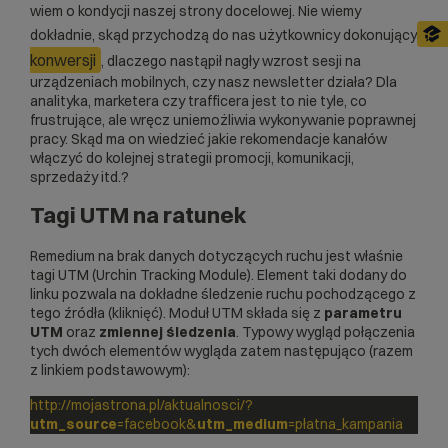
wiem o kondycji naszej strony docelowej. Nie wiemy
dokładnie, skąd przychodzą do nas użytkownicy dokonujący
konwersji
, dlaczego nastąpił nagły wzrost sesji na
urządzeniach mobilnych, czy nasz newsletter działa? Dla
analityka, marketera czy trafficera jest to nie tyle, co
frustrujące, ale wręcz uniemożliwia wykonywanie poprawnej
pracy. Skąd ma on wiedzieć jakie rekomendacje kanałów
włączyć do kolejnej strategii promocji, komunikacji,
sprzedaży itd.?
Tagi UTM na ratunek
Remedium na brak danych dotyczących ruchu jest właśnie
tagi UTM (Urchin Tracking Module). Element taki dodany do
linku pozwala na dokładne śledzenie ruchu pochodzącego z
tego źródła (kliknięć). Moduł UTM składa się z
parametru
UTM
oraz
zmiennej śledzenia
. Typowy wygląd połączenia
tych dwóch elementów wygląda zatem następująco (razem
z linkiem podstawowym):
http://mojastrona.pl/aktualnosci/?
utm_source
=facebook&
utm_medium
=płatna_kampania