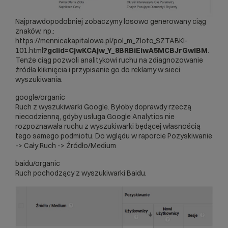
Najprawdopodobniej zobaczymy losowo generowany ciąg
znaków, np.:
https://mennicakapitalowa.pl/pol_m_Zloto_SZTABKI-
101.html
?gclid=CjwKCAjw_Y_8BRBiEiwA5MCBJrGwIBM
.
Tenże ciąg pozwoli analitykowi ruchu na zdiagnozowanie
źródła kliknięcia i przypisanie go do reklamy w sieci
wyszukiwania.
google/organic
Ruch z wyszukiwarki Google. Byłoby doprawdy rzeczą
niecodzienną, gdyby usługa Google Analytics nie
rozpoznawała ruchu z wyszukiwarki będącej własnością
tego samego podmiotu. Do wglądu w raporcie Pozyskiwanie
-> Cały Ruch -> Źródło/Medium
baidu/organic
Ruch pochodzący z wyszukiwarki Baidu.