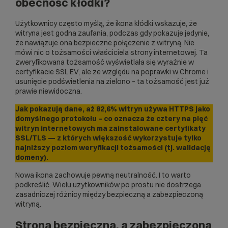
obecność kłódki?
Użytkownicy często myślą, że ikona kłódki wskazuje, że
witryna jest godna zaufania, podczas gdy pokazuje jedynie,
że nawiązuje ona bezpieczne połączenie z witryną. Nie
mówi nic o tożsamości właściciela strony internetowej. Ta
zweryfikowana tożsamość wyświetlała się wyraźnie w
certyfikacie SSL EV, ale ze względu na poprawki w Chrome i
usunięcie podświetlenia na zielono – ta tożsamość jest już
prawie niewidoczna.
Jak pokazują dane, aż 82,6% witryn używa HTTPS jako
domyślnego protokołu – co oznacza że cztery na pięć
witryn internetowych ma zainstalowane certyfikaty
SSL/TLS — z których większość wykorzystuje tylko
najniższy poziom weryfikacji tożsamości (tj. walidację
domeny).
Nowa ikona zachowuje pewną neutralność. I to warto
podkreślić. Wielu użytkowników po prostu nie dostrzega
zasadniczej różnicy między bezpieczną a zabezpieczoną
witryną.
Strona bezpieczna, a zabezpieczona