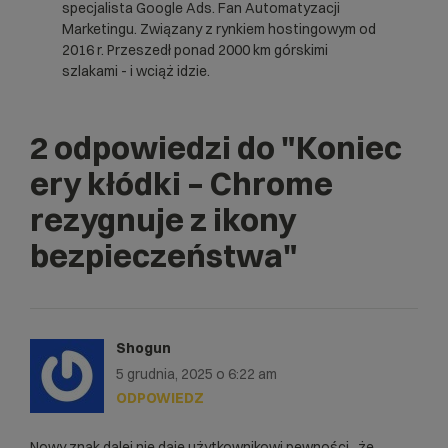
specjalista Google Ads. Fan Automatyzacji
Marketingu. Związany z rynkiem hostingowym od
2016 r. Przeszedł ponad 2000 km górskimi
szlakami - i wciąż idzie.
2 odpowiedzi do
"Koniec
ery kłódki – Chrome
rezygnuje z ikony
bezpieczeństwa"
Shogun
5 grudnia, 2025 o 6:22 am
ODPOWIEDZ
Nowy znak dalej nie daje użytkownikowi pewności , że