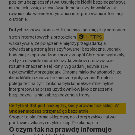
poziomu bezpieczeństwa. Usunięcie kłódki bezpieczeństwa
ma na celu zwiększenie świadomości użytkowników, jak
również ułatwienie korzystania i interpretowania informacji
o stronie.
Dotychczasowa ikona kłódki, pojawiająca się przy adresach
HTTPS
stron internetowych z protokołem
,
wskazywała, że połączenie między przeglądarką a
odwiedzaną stroną jest szyfrowane i bezpieczne. Jednak
badania przeprowadzone przez zespół Chromium wykazały,
że tylko niewielki odsetek użytkowników rzeczywiście
rozumie znaczenie tej ikony. Wg badań, jedynie 11%
użytkowników przeglądarki Chrome miało świadomość, że
ikona kłódki oznacza bezpieczne połączenie. Problem
polega też na tym, że ikona była konsekwentnie mylnie
interpretowana przez użytkowników jako oznaczenie
bezpiecznej, a nie zabezpieczonej strony.
Certyfikat SSL jest niezbędny, kiedy prowadzisz sklep. W
Shoper
możesz otrzymać go bezpłatnie.
Shoper to
platforma sklepowa
, na której szybko i łatwo
postawisz własny i szybki sklep. Przekonaj się
O czym tak na prawdę informuje