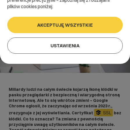
preferencje precyzyjnie – zapoznaj się z rodzajami
plików cookies poniżej.
AKCEPTUJĘ WSZYSTKIE
USTAWIENIA
Miliardy ludzi na całym świecie kojarzą ikonę kłódki w
pasku przeglądarki z bezpieczną i wiarygodną stroną
internetową. Ale to się wkrótce zmieni – Google
Chrome ogłosił, że zaczynając od września 2023 r.,
SSL
zrezygnuje z jej wyświetlania. Certyfikat
bez
kłódki. Co to oznacza? Ta zmiana z pewnością
przyciągnie uwagę użytkowników na całym świecie.
Zespół odpowiedzialny za rozwój tego potężnego