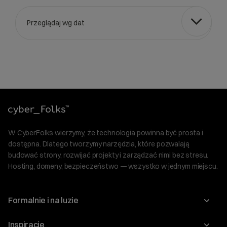
Przeglądaj wg dat
Wybierz gotową listę. Użyj spacji, aby otworzyć.
Naciśnij spację, aby otworzyć listę, klawisze strzałek, aby nawi
W CyberFolks wierzymy, że technologia powinna być prosta i
dostępna. Dlatego tworzymy narzędzia, które pozwalają
budować strony, rozwijać projekty i zarządzać nimi bez stresu.
Hosting, domeny, bezpieczeństwo — wszystko w jednym miejscu.
Formalnie i na luzie
O nas
Inspiracje