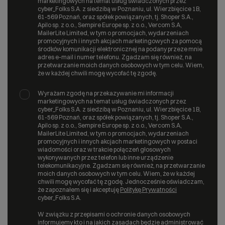
marketingowych na temat usług świadczonych przez
cyber_Folks S.A. z siedzibą w Poznaniu, ul. Wierzbięcice 1B,
61-569 Poznań, oraz spółek powiązanych, tj. Shoper S.A.,
Apilo sp. z o.o., Sempire Europe sp. z o.o., Vercom S.A,
MailerLite Limited, w tym o promocjach, wydarzeniach
promocyjnych i innych akcjach marketingowych za pomocą
środków komunikacji elektronicznej na podany przeze mnie
adres e-mail i numer telefonu. Zgadzam się również, na
przetwarzanie moich danych osobowych w tym celu. Wiem,
że w każdej chwili mogę wycofać tę zgodę.
Wyrażam zgodę na przekazywanie mi informacji
marketingowych na temat usług świadczonych przez
cyber_Folks S.A. z siedzibą w Poznaniu, ul. Wierzbięcice 1B,
61-569 Poznań, oraz spółek powiązanych, tj. Shoper S.A.,
Apilo sp. z o.o., Sempire Europe sp. z o.o., Vercom S.A,
MailerLite Limited, w tym o promocjach, wydarzeniach
promocyjnych i innych akcjach marketingowych w postaci
wiadomości oraz w trakcie połączeń głosowych
wykonywanych przez telefon lub inne urządzenie
telekomunikacyjne. Zgadzam się również, na przetwarzanie
moich danych osobowych w tym celu. Wiem, że w każdej
chwili mogę wycofać tę zgodę. Jednocześnie oświadczam,
że zapoznałem się i akceptuję
Politykę Prywatności
cyber_Folks S.A.
W związku z przepisami o ochronie danych osobowych
informujemy kto i na jakich zasadach będzie administrować