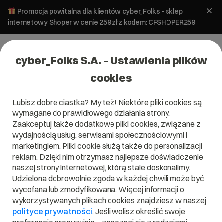
Promocja powitalna dla klientów cyber_Folks - sklep
internetowy Shoper w cenie 259 zł z kodem: CFSHOPER259
cyber_Folks S.A. – Ustawienia plików
cookies
Lubisz dobre ciastka? My też! Niektóre pliki cookies są
Bezpieczeństwo
wymagane do prawidłowego działania strony.
Koniec ery kłódki – Chrome
Zaakceptuj także dodatkowe pliki cookies, związane z
rezygnuje z ikony bezpieczeństwa
wydajnością usług, serwisami społecznościowymi i
marketingiem. Pliki cookie służą także do personalizacji
reklam. Dzięki nim otrzymasz najlepsze doświadczenie
30 czerwca 2026
ok.
4
min
naszej strony internetowej, którą stale doskonalimy.
Udzielona dobrowolnie zgoda w każdej chwili może być
wycofana lub zmodyfikowana. Więcej informacji o
wykorzystywanych plikach cookies znajdziesz w naszej
polityce prywatności
. Jeśli wolisz określić swoje