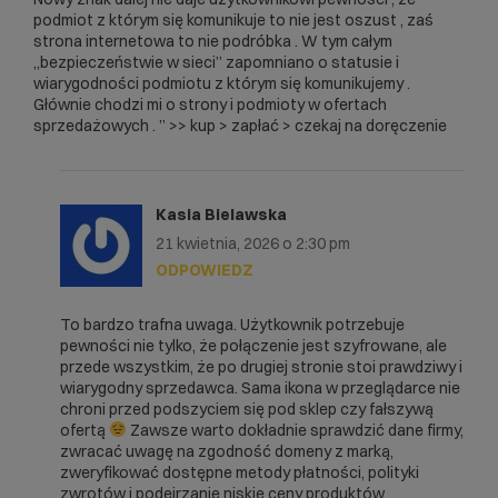
podmiot z którym się komunikuje to nie jest oszust , zaś
strona internetowa to nie podróbka . W tym całym
„bezpieczeństwie w sieci” zapomniano o statusie i
wiarygodności podmiotu z którym się komunikujemy .
Głównie chodzi mi o strony i podmioty w ofertach
sprzedażowych . ” >> kup > zapłać > czekaj na doręczenie
Kasia Bielawska
21 kwietnia, 2026 o 2:30 pm
ODPOWIEDZ
To bardzo trafna uwaga. Użytkownik potrzebuje
pewności nie tylko, że połączenie jest szyfrowane, ale
przede wszystkim, że po drugiej stronie stoi prawdziwy i
wiarygodny sprzedawca. Sama ikona w przeglądarce nie
chroni przed podszyciem się pod sklep czy fałszywą
ofertą
Zawsze warto dokładnie sprawdzić dane firmy,
zwracać uwagę na zgodność domeny z marką,
zweryfikować dostępne metody płatności, polityki
zwrotów i podejrzanie niskie ceny produktów.