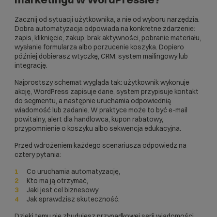
Zacznij od sytuacji użytkownika, a nie od wyboru narzędzia.
Dobra automatyzacja odpowiada na konkretne zdarzenie:
zapis, kliknięcie, zakup, brak aktywności, pobranie materiału,
wysłanie formularza albo porzucenie koszyka. Dopiero
później dobierasz wtyczkę, CRM, system mailingowy lub
integrację.
Najprostszy schemat wygląda tak: użytkownik wykonuje
akcję, WordPress zapisuje dane, system przypisuje kontakt
do segmentu, a następnie uruchamia odpowiednią
wiadomość lub zadanie. W praktyce może to być e-mail
powitalny, alert dla handlowca, kupon rabatowy,
przypomnienie o koszyku albo sekwencja edukacyjna.
Przed wdrożeniem każdego scenariusza odpowiedz na
cztery pytania:
Co uruchamia automatyzację,
Kto ma ją otrzymać,
Jaki jest cel biznesowy
Jak sprawdzisz skuteczność.
Dzięki temu nie zbudujesz przypadkowej serii wiadomości,