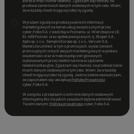
adres e-mail i numer telefonu. Zgadzam się również, na
przetwarzanie moich danych osobowych w tym celu. Wiem,
że w każdej chwili mogę wycofać tę zgodę.
Wyrażam zgodę na przekazywanie mi informacji
marketingowych na temat usług świadczonych przez
cyber_Folks S.A. z siedzibą w Poznaniu, ul. Wierzbięcice 1B,
61-569 Poznań, oraz spółek powiązanych, tj. Shoper S.A.,
Apilo sp. z o.o., Sempire Europe sp. z o.o., Vercom S.A,
MailerLite Limited, w tym o promocjach, wydarzeniach
promocyjnych i innych akcjach marketingowych w postaci
wiadomości oraz w trakcie połączeń głosowych
wykonywanych przez telefon lub inne urządzenie
telekomunikacyjne. Zgadzam się również, na przetwarzanie
moich danych osobowych w tym celu. Wiem, że w każdej
chwili mogę wycofać tę zgodę. Jednocześnie oświadczam,
że zapoznałem się i akceptuję
Politykę Prywatności
cyber_Folks S.A.
W związku z przepisami o ochronie danych osobowych
informujemy kto i na jakich zasadach będzie administrować
Twoimi danymi:
Polityka prywatności
cyber_Folks S.A.