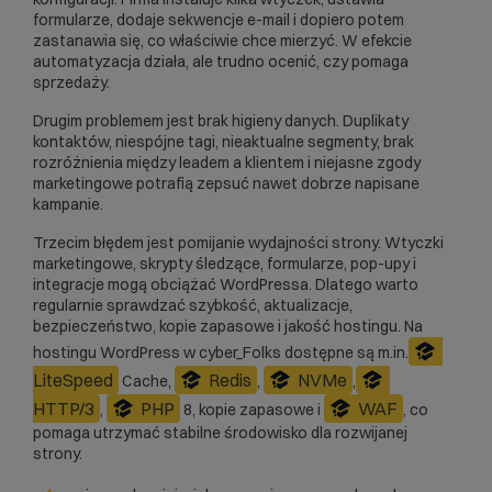
formularze, dodaje sekwencje e-mail i dopiero potem
zastanawia się, co właściwie chce mierzyć. W efekcie
automatyzacja działa, ale trudno ocenić, czy pomaga
sprzedaży.
Drugim problemem jest brak higieny danych. Duplikaty
kontaktów, niespójne tagi, nieaktualne segmenty, brak
rozróżnienia między leadem a klientem i niejasne zgody
marketingowe potrafią zepsuć nawet dobrze napisane
kampanie.
Trzecim błędem jest pomijanie wydajności strony. Wtyczki
marketingowe, skrypty śledzące, formularze, pop-upy i
integracje mogą obciążać WordPressa. Dlatego warto
regularnie sprawdzać szybkość, aktualizacje,
bezpieczeństwo, kopie zapasowe i jakość hostingu. Na
hostingu WordPress w cyber_Folks
dostępne są m.in.
LiteSpeed
Redis
NVMe
Cache,
,
,
HTTP/3
PHP
WAF
,
8, kopie zapasowe i
, co
pomaga utrzymać stabilne środowisko dla rozwijanej
strony.