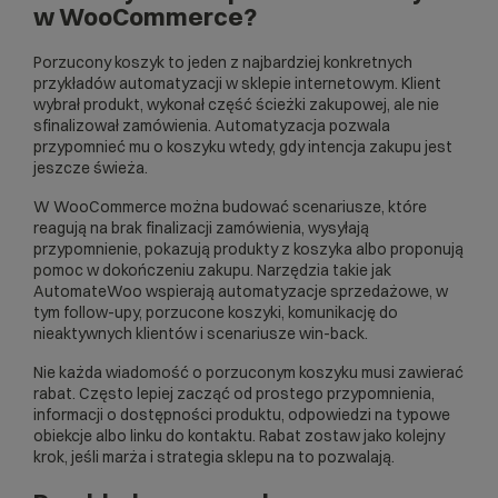
w WooCommerce?
Porzucony koszyk to jeden z najbardziej konkretnych
przykładów automatyzacji w sklepie internetowym. Klient
wybrał produkt, wykonał część ścieżki zakupowej, ale nie
sfinalizował zamówienia. Automatyzacja pozwala
przypomnieć mu o koszyku wtedy, gdy intencja zakupu jest
jeszcze świeża.
W WooCommerce można budować scenariusze, które
reagują na brak finalizacji zamówienia, wysyłają
przypomnienie, pokazują produkty z koszyka albo proponują
pomoc w dokończeniu zakupu. Narzędzia takie jak
AutomateWoo
wspierają automatyzacje sprzedażowe, w
tym follow-upy, porzucone koszyki, komunikację do
nieaktywnych klientów i scenariusze win-back.
Nie każda wiadomość o porzuconym koszyku musi zawierać
rabat. Często lepiej zacząć od prostego przypomnienia,
informacji o dostępności produktu, odpowiedzi na typowe
obiekcje albo linku do kontaktu. Rabat zostaw jako kolejny
krok, jeśli marża i strategia sklepu na to pozwalają.