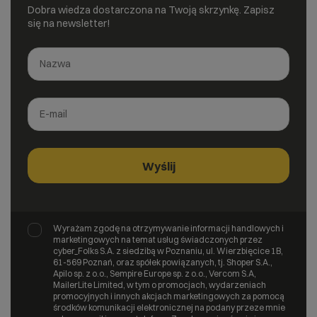
Dobra wiedza dostarczona na Twoją skrzynkę. Zapisz
się na newsletter!
Wyrażam zgodę na otrzymywanie informacji handlowych i
marketingowych na temat usług świadczonych przez
cyber_Folks S.A. z siedzibą w Poznaniu, ul. Wierzbięcice 1B,
61-569 Poznań, oraz spółek powiązanych, tj. Shoper S.A.,
Apilo sp. z o.o., Sempire Europe sp. z o.o., Vercom S.A,
MailerLite Limited, w tym o promocjach, wydarzeniach
promocyjnych i innych akcjach marketingowych za pomocą
środków komunikacji elektronicznej na podany przeze mnie