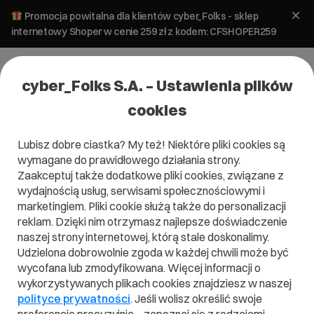
Promocja powitalna dla klientów cyber_Folks - sklep
internetowy Shoper w cenie 259 zł z kodem: CFSHOPER259
cyber_Folks S.A. – Ustawienia plików
cookies
Lubisz dobre ciastka? My też! Niektóre pliki cookies są
Hosting
wymagane do prawidłowego działania strony.
Automatyzacja marketingu w
Zaakceptuj także dodatkowe pliki cookies, związane z
WordPressie. Przykłady, które
wydajnością usług, serwisami społecznościowymi i
marketingiem. Pliki cookie służą także do personalizacji
możesz wdrożyć
reklam. Dzięki nim otrzymasz najlepsze doświadczenie
naszej strony internetowej, którą stale doskonalimy.
12 czerwca 2026
ok.
7
min
Udzielona dobrowolnie zgoda w każdej chwili może być
wycofana lub zmodyfikowana. Więcej informacji o
wykorzystywanych plikach cookies znajdziesz w naszej
polityce prywatności
. Jeśli wolisz określić swoje