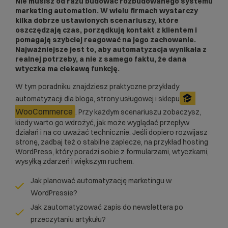
Nie musisz od razu budować rozbudowanego systemu
marketing automation. W wielu firmach wystarczy
kilka dobrze ustawionych scenariuszy, które
oszczędzają czas, porządkują kontakt z klientem i
pomagają szybciej reagować na jego zachowanie.
Najważniejsze jest to, aby automatyzacja wynikała z
realnej potrzeby, a nie z samego faktu, że dana
wtyczka ma ciekawą funkcję.
W tym poradniku znajdziesz praktyczne przykłady
automatyzacji dla bloga, strony usługowej i sklepu
WooCommerce
. Przy każdym scenariuszu zobaczysz,
kiedy warto go wdrożyć, jak może wyglądać przepływ
działań i na co uważać technicznie. Jeśli dopiero rozwijasz
stronę, zadbaj też o stabilne zaplecze, na przykład
hosting
WordPress
, który poradzi sobie z formularzami, wtyczkami,
wysyłką zdarzeń i większym ruchem.
Jak planować automatyzację marketingu w
WordPressie?
Jak zautomatyzować zapis do newslettera po
przeczytaniu artykułu?