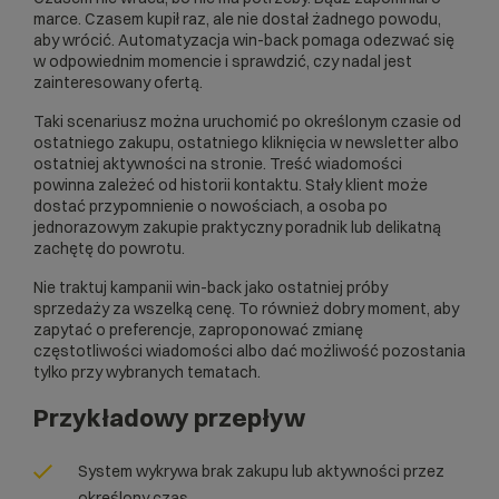
marce. Czasem kupił raz, ale nie dostał żadnego powodu,
aby wrócić. Automatyzacja win-back pomaga odezwać się
w odpowiednim momencie i sprawdzić, czy nadal jest
zainteresowany ofertą.
Taki scenariusz można uruchomić po określonym czasie od
ostatniego zakupu, ostatniego kliknięcia w newsletter albo
ostatniej aktywności na stronie. Treść wiadomości
powinna zależeć od historii kontaktu. Stały klient może
dostać przypomnienie o nowościach, a osoba po
jednorazowym zakupie praktyczny poradnik lub delikatną
zachętę do powrotu.
Nie traktuj kampanii win-back jako ostatniej próby
sprzedaży za wszelką cenę. To również dobry moment, aby
zapytać o preferencje, zaproponować zmianę
częstotliwości wiadomości albo dać możliwość pozostania
tylko przy wybranych tematach.
Przykładowy przepływ
System wykrywa brak zakupu lub aktywności przez
określony czas.