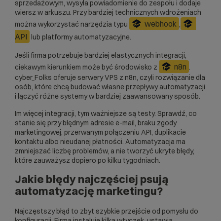
sprzedażowym, wysyła powiadomienie do zespołu i dodaje
wiersz w arkuszu. Przy bardziej technicznych wdrożeniach
webhook
można wykorzystać narzędzia typu
,
API
lub platformy automatyzacyjne.
Jeśli firma potrzebuje bardziej elastycznych integracji,
n8n
ciekawym kierunkiem może być środowisko z
.
cyber_Folks oferuje
serwery VPS z n8n
, czyli rozwiązanie dla
osób, które chcą budować własne przepływy automatyzacji
i łączyć różne systemy w bardziej zaawansowany sposób.
Im więcej integracji, tym ważniejsze są testy. Sprawdź, co
stanie się przy błędnym adresie e-mail, braku zgody
marketingowej, przerwanym połączeniu API, duplikacie
kontaktu albo nieudanej płatności. Automatyzacja ma
zmniejszać liczbę problemów, a nie tworzyć ukryte błędy,
które zauważysz dopiero po kilku tygodniach.
Jakie błędy najczęściej psują
automatyzację marketingu?
Najczęstszy błąd to zbyt szybkie przejście od pomysłu do
konfiguracji. Firma instaluje kilka wtyczek, ustawia