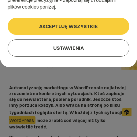
preferencje precyzyjnie – zapoznaj się z rodzajami
plików cookies poniżej.
AKCEPTUJĘ WSZYSTKIE
USTAWIENIA
Automatyzację marketingu w WordPressie najłatwiej
zrozumieć na konkretnych sytuacjach. Ktoś zapisuje
się do newslettera
,
pobiera poradnik. Jeszcze ktoś
inny porzuca koszyk. Albo wraca na stronę po kilku
tygodniach i ogląda ofertę. W każdej z tych sytuacji
WordPress
może zrobić coś więcej niż tylko
wyświetlić treść.