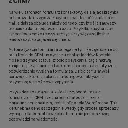
z CRM?
Na wielu stronach formularz kontaktowy działa jak skrzynka
odbiorcza. Ktoś wysyła zapytanie, wiadomość trafia na e-
mail, a dalsza obsługa zależy od tego, czy ktoś ją zauważy,
przepisze dane i odpowie na czas. Przy kilku zapytaniach
tygodniowo może to wystarczyć. Przy większej liczbie
leadów szybko pojawia się chaos.
Automatyzacja formularza polega na tym, że zgłoszenie od
razu trafia do CRM lub systemu obsługi leadów. Kontakt
może otrzymać status, źródło pozyskania, tag z nazwą
kampanii, przypisanie do konkretnej osoby i automatyczne
potwierdzenie wysłania formularza. Dzięki temu łatwiej
sprawdzić, które działania marketingowe faktycznie
przynoszą wartościowe zapytania.
Przykładem rozwiązania, które łączy WordPress z
formularzami, CRM, live chatem, chatbotami, e-mail
marketingiem i analityką, jest
HubSpot dla WordPressa
. Taki
kierunek ma sens szczególnie wtedy, gdy proces sprzedaży
wymaga kilku kontaktów z klientem, a nie jednorazowej
odpowiedzi na wiadomość.