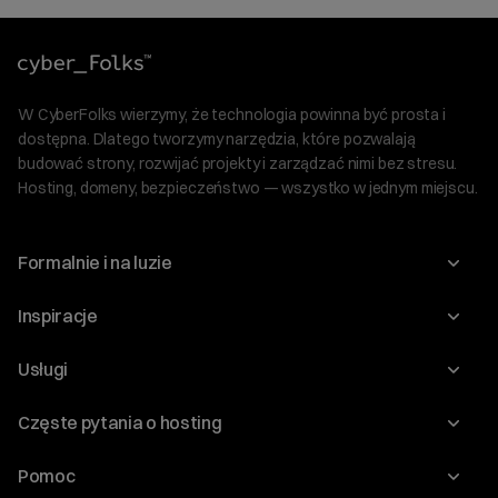
W CyberFolks wierzymy, że technologia powinna być prosta i
dostępna. Dlatego tworzymy narzędzia, które pozwalają
budować strony, rozwijać projekty i zarządzać nimi bez stresu.
Hosting, domeny, bezpieczeństwo — wszystko w jednym miejscu.
Formalnie i na luzie
O nas
Inspiracje
Relacje inwestorskie
Blog
Usługi
Program Korzyści dla Inwestorów
Słownik IT
Domeny
Regulaminy i specyfikacje
Częste pytania o hosting
WordPress
Certyfikaty SSL
Raporty i dokumenty
Jak przenieść stronę?
Audyt stron
Pomoc
Hosting www
Cennik domen