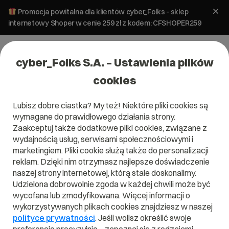
Promocja powitalna dla klientów cyber_Folks - sklep
internetowy Shoper w cenie 259 zł z kodem: CFSHOPER259
cyber_Folks S.A. – Ustawienia plików
cookies
Lubisz dobre ciastka? My też! Niektóre pliki cookies są
Pomoc
»
Poczta
»
Zmiana konfiguracji skrzynki mailowej w
wymagane do prawidłowego działania strony.
Mozilla Thunderbird
Zaakceptuj także dodatkowe pliki cookies, związane z
Zmiana konfiguracji skrzynki
wydajnością usług, serwisami społecznościowymi i
mailowej w Mozilla Thunderbird
marketingiem. Pliki cookie służą także do personalizacji
reklam. Dzięki nim otrzymasz najlepsze doświadczenie
naszej strony internetowej, którą stale doskonalimy.
Konfiguracja
Udzielona dobrowolnie zgoda w każdej chwili może być
Poczta
programów
wycofana lub zmodyfikowana. Więcej informacji o
pocztowych
wykorzystywanych plikach cookies znajdziesz w naszej
polityce prywatności
. Jeśli wolisz określić swoje