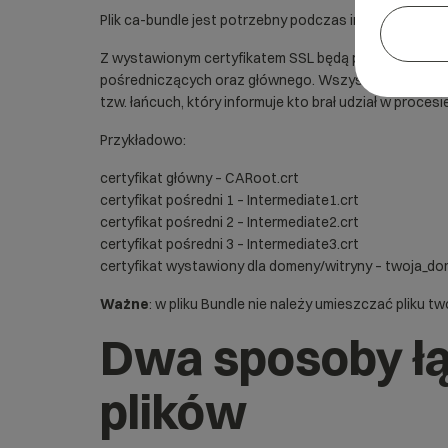
Plik ca-bundle jest potrzebny podczas instalacji
Z wystawionym certyfikatem SSL będą potrzebne do ins
pośredniczących oraz głównego. Wszystkie razem (pr
tzw. łańcuch, który informuje kto brał udział w procesie
Przykładowo:
certyfikat główny – CARoot.crt
certyfikat pośredni 1 – Intermediate1.crt
certyfikat pośredni 2 – Intermediate2.crt
certyfikat pośredni 3 – Intermediate3.crt
certyfikat wystawiony dla domeny/witryny – twoja_do
Ważne
: w pliku Bundle nie należy umieszczać pliku t
Dwa sposoby ł
plików