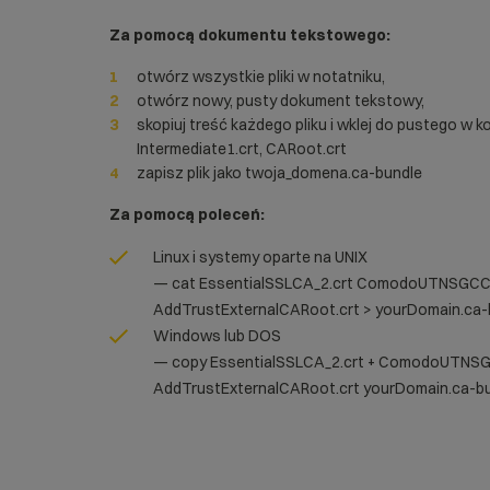
Za pomocą dokumentu tekstowego:
otwórz wszystkie pliki w notatniku,
otwórz nowy, pusty dokument tekstowy,
skopiuj treść każdego pliku i wklej do pustego w ko
Intermediate1.crt, CARoot.crt
zapisz plik jako twoja_domena.ca-bundle
Za pomocą poleceń:
Linux i systemy oparte na UNIX
— cat EssentialSSLCA_2.crt ComodoUTNSGCC
AddTrustExternalCARoot.crt > yourDomain.ca-
Windows lub DOS
— copy EssentialSSLCA_2.crt + ComodoUTNSG
AddTrustExternalCARoot.crt yourDomain.ca-b