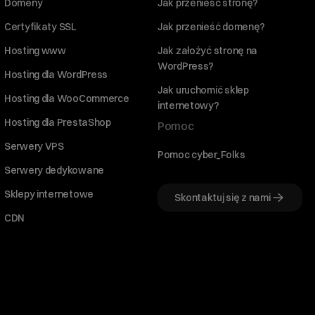
Domeny
Jak przenieść stronę?
Certyfikaty SSL
Jak przenieść domenę?
Hosting www
Jak założyć stronę na
WordPress?
Hosting dla WordPress
Jak uruchomić sklep
Hosting dla WooCommerce
internetowy?
Hosting dla PrestaShop
Pomoc
Serwery VPS
Pomoc cyber_Folks
Serwery dedykowane
Sklepy internetowe
Skontaktuj się z nami
CDN