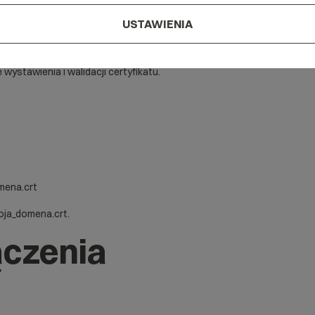
SSL
.
USTAWIENIA
talacji również pliki certyfikatów
ócz certyfikatu dla Twojej domeny) tworzą
 wystawienia i walidacji certyfikatu.
mena.crt
woja_domena.crt.
ączenia