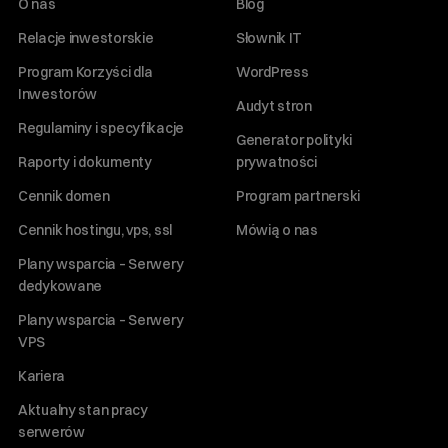
O nas
Blog
Relacje inwestorskie
Słownik IT
Program Korzyści dla
WordPress
Inwestorów
Audyt stron
Regulaminy i specyfikacje
Generator polityki
Raporty i dokumenty
prywatności
Cennik domen
Program partnerski
Cennik hostingu, vps, ssl
Mówią o nas
Plany wsparcia – Serwery
dedykowane
Plany wsparcia – Serwery
VPS
Kariera
Aktualny stan pracy
serwerów