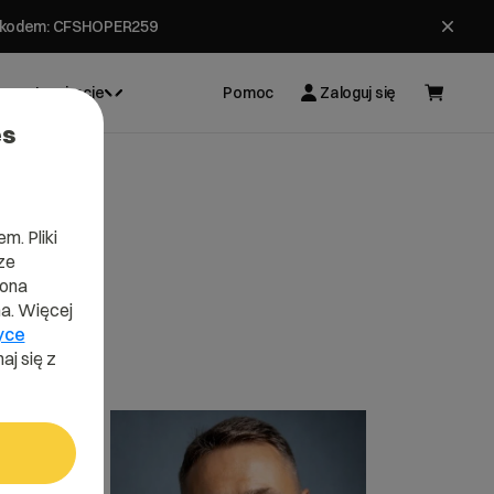
ł z kodem: CFSHOPER259
Inspiracje
Pomoc
Zaloguj się
es
m. Pliki
ze
lona
a. Więcej
yce
aj się z