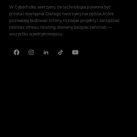
W CyberFolks wierzymy, że technologia powinna być
prosta i dostępna. Dlatego tworzymy narzędzia, które
pozwalają budować strony, rozwijać projekty i zarządzać
nimi bez stresu. Hosting, domeny, bezpieczeństwo —
wszystko w jednym miejscu.