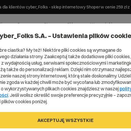
 dla klientów cyber_Folks - sklep internetowy Shoper w cenie 259 z
ting
Serwery
Strony
Sklepy
Wsparcie biznesowe
yber_Folks S.A. – Ustawienia plików cooki
bre ciastka? My też! Niektóre pliki cookies są wymagane do
ego działania strony. Zaakceptuj także dodatkowe pliki cookies,
z wydajnością usług, serwisami społecznościowymi i marketingie
yć plik ca-bundle?
użą także do personalizacji reklam. Dzięki nim otrzymasz najleps
enie naszej strony internetowej, którą stale doskonalimy. Udzie
lik ca-bundle?
ie zgoda w każdej chwili może być wycofana lub zmodyfikowan
i o wykorzystywanych plikach cookies znajdziesz w naszej
polit
ości
. Jeśli wolisz określić swoje preferencje precyzyjnie – zapozn
 plików cookies poniżej.
AKCEPTUJĘ WSZYSTKIE