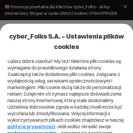
Promocja powitalna dla klientów cyber_Folks - sklep
internetowy Shoper w cenie 259 zł z kodem: CFSHOPER259
cyber_Folks S.A. – Ustawienia plików
cookies
Lubisz dobre ciastka? My też! Niektóre pliki cookies są
Pomoc
»
Błąd 1045 phpMyAdmin
wymagane do prawidłowego działania strony.
Błąd 1045 phpMyAdmin
Zaakceptuj także dodatkowe pliki cookies, związane z
wydajnością usług, serwisami społecznościowymi i
marketingiem. Pliki cookie służą także do personalizacji
Jeżeli podczas logowania do bazy danych wyświetli się błąd
1045, oznacza to, iż podaliśmy błędny login użytkownika
reklam. Dzięki nim otrzymasz najlepsze doświadczenie
hasło
bazy lub jego
. W takim przypadku należy
naszej strony internetowej, którą stale doskonalimy.
poprawić dane i podać prawidłowe.
Udzielona dobrowolnie zgoda w każdej chwili może być
wycofana lub zmodyfikowana. Więcej informacji o
Błąd może wyglądać jak na poniższym zrzucie:
wykorzystywanych plikach cookies znajdziesz w naszej
polityce prywatności
. Jeśli wolisz określić swoje