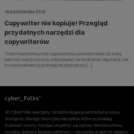
16 października 2016
Copywriter nie kopiuje! Przegląd
przydatnych narzędzi dla
copywriterów
Treści tworzone przez copywriterów powinny nieść za sobą
wartość merytoryczną, odpowiadać na konkretne zapytania, tak
by w konsekwencji późniejszej dystrybucji […]
W CyberFolks wierzymy, że technologia powinna być prosta i
dostępna. Dlatego tworzymy narzędzia, które pozwalają
budować strony, rozwijać projekty i zarządzać nimi bez stresu.
Hosting, domeny, bezpieczeństwo — wszystko w jednym miejscu.