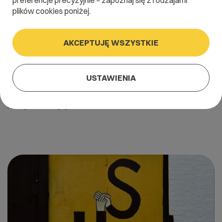
preferencje precyzyjnie – zapoznaj się z rodzajami
plików cookies poniżej.
AKCEPTUJĘ WSZYSTKIE
25 marca 2022
Jak wypromować sklep internetowy?
USTAWIENIA
Niski próg wejścia na rynek, rekordowa liczba kupujących online,
możliwość dotarcia do precyzyjnie określonych grup odbiorców i
rosnąca z roku […]