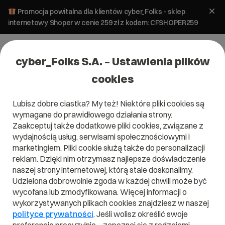
Promocja powitalna dla klientów cyber_Folks - sklep
internetowy Shoper w cenie 259 zł z kodem: CFSHOPER259
cyber_Folks S.A. – Ustawienia plików
cookies
Lubisz dobre ciastka? My też! Niektóre pliki cookies są
#social media
wymagane do prawidłowego działania strony.
Zaakceptuj także dodatkowe pliki cookies, związane z
wydajnością usług, serwisami społecznościowymi i
marketingiem. Pliki cookie służą także do personalizacji
reklam. Dzięki nim otrzymasz najlepsze doświadczenie
naszej strony internetowej, którą stale doskonalimy.
Udzielona dobrowolnie zgoda w każdej chwili może być
wycofana lub zmodyfikowana. Więcej informacji o
wykorzystywanych plikach cookies znajdziesz w naszej
polityce prywatności
. Jeśli wolisz określić swoje