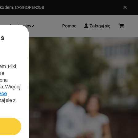
ł z kodem: CFSHOPER259
Inspiracje
Pomoc
Zaloguj się
es
m. Pliki
ze
lona
a. Więcej
yce
aj się z