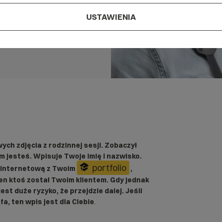
USTAWIENIA
ch zdjęcia z rodzinnej sesji. Zobaczył
m jesteś. Wpisuje Twoje imię i nazwisko.
portfolio
ę internetową z Twoim
,
y ten ktoś został Twoim klientem. Gdy jednak
est duże ryzyko, że przejdzie dalej. Jeśli
a, ten wpis jest dla Ciebie
.