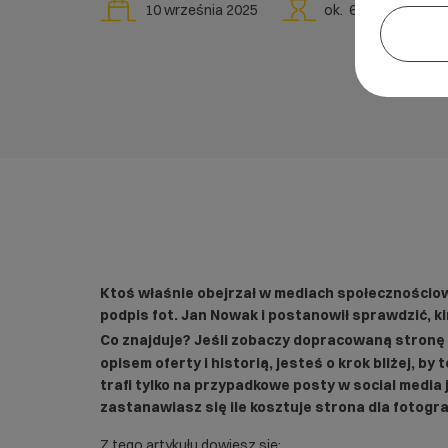
10 września 2025
ok.
6
min
Ktoś właśnie obejrzał w mediach społecznościowy
podpis fot. Jan Nowak i postanowił sprawdzić, ki
Co znajduje? Jeśli zobaczy dopracowaną stron
opisem oferty i historią, jesteś o krok bliżej, b
trafi tylko na przypadkowe posty w social media j
zastanawiasz się ile kosztuje strona dla fotograf
Z tego artykułu dowiesz się: