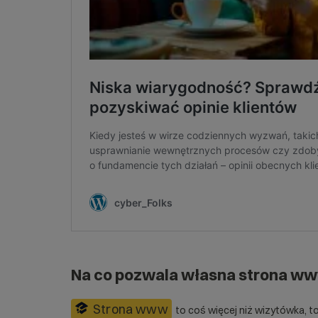
Na co pozwala własna strona w
Strona www
to coś więcej niż wizytówka, to