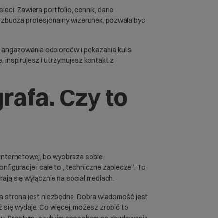
ieci. Zawiera portfolio, cennik, dane
 Wzbudza profesjonalny wizerunek,
pozwala być
, angażowania odbiorców i pokazania kulis
, inspirujesz i utrzymujesz kontakt z
grafa. Czy to
internetowej, bo wyobraża sobie
nfiguracje i całe to „techniczne zaplecze”. To
ają się wyłącznie na social mediach.
na strona jest niezbędna. Dobra wiadomość jest
iż się wydaje. Co więcej, możesz zrobić to
etu. Prostym i szybkim sposobem na zbudowanie