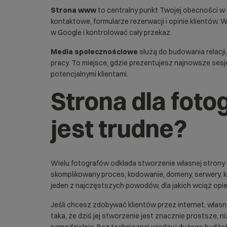
Strona www
to centralny punkt Twojej obecności w s
kontaktowe, formularze rezerwacji i opinie klientów.
w Google
i kontrolować cały przekaz.
Media społecznościowe
służą do budowania relacji
pracy. To miejsce, gdzie prezentujesz najnowsze sesje
potencjalnymi klientami.
Strona dla foto
jest trudne?
Wielu fotografów odkłada stworzenie własnej strony 
skomplikowany proces, kodowanie, domeny, serwery, ko
jeden z najczęstszych powodów, dla jakich wciąż opier
Jeśli chcesz zdobywać klientów przez internet
, włas
taka, że dziś jej stworzenie jest znacznie prostsze, n
samodzielnie. Bez technicznej wiedzy i dużego budż