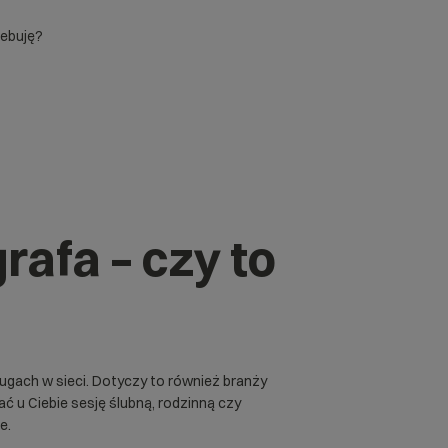
zebuję?
rafa – czy to
ługach w sieci. Dotyczy to również branży
ć u Ciebie sesję ślubną, rodzinną czy
e.