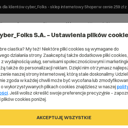
 dla klientów cyber_Folks - sklep internetowy Shoper w cenie 259 z
ting
Serwery
Strony
Sklepy
Wsparcie biznesowe
yber_Folks S.A. – Ustawienia plików cooki
bre ciastka? My też! Niektóre pliki cookies są wymagane do
ego działania strony. Zaakceptuj także dodatkowe pliki cookies,
z wydajnością usług, serwisami społecznościowymi i marketingie
użą także do personalizacji reklam. Dzięki nim otrzymasz najleps
enie naszej strony internetowej, którą stale doskonalimy. Udzie
ie zgoda w każdej chwili może być wycofana lub zmodyfikowan
ona
i o wykorzystywanych plikach cookies znajdziesz w naszej
polit
ości
. Jeśli wolisz określić swoje preferencje precyzyjnie – zapozn
 plików cookies poniżej.
AKCEPTUJĘ WSZYSTKIE