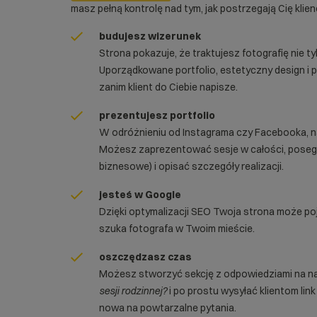
masz pełną kontrolę nad tym, jak postrzegają Cię klienc
budujesz wizerunek
Strona pokazuje, że traktujesz fotografię nie t
Uporządkowane portfolio, estetyczny design i 
zanim klient do Ciebie napisze.
prezentujesz portfolio
W odróżnieniu od Instagrama czy Facebooka, na 
Możesz zaprezentować sesje w całości, posegre
biznesowe) i opisać szczegóły realizacji.
jesteś w Google
Dzięki optymalizacji SEO Twoja strona może po
szuka fotografa w Twoim mieście.
oszczędzasz czas
Możesz stworzyć sekcję z odpowiedziami na na
sesji rodzinnej?
i po prostu wysyłać klientom li
nowa na powtarzalne pytania.