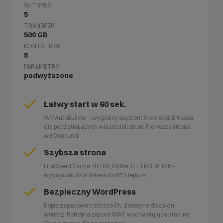
WITRYNY
5
TRANSFER
500 GB
KONTA EMAIL
5
PARAMETRY
podwyższone
Łatwy start w 60 sek.
WP AutoBuilder - wygodny asystent AI do WordPressa
dla początkujących właścicieli stron. Pierwsza strona
w 60 sekund!
Szybsza strona
LiteSpeed Cache, REDIS, NVMe, HTTP/3 i PHP 8 –
wydajność WordPress do 67 x lepsza.
Bezpieczny WordPress
Kopie zapasowe treści co 6h, dostępne do 28 dni
wstecz. Potrójna zapora WAF, wychwytująca ataki na