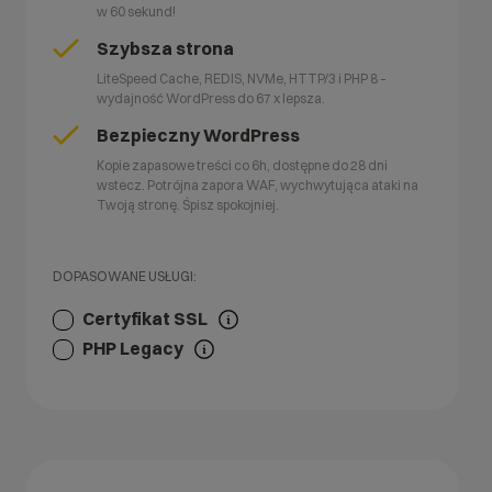
w 60 sekund!
Szybsza strona
LiteSpeed Cache, REDIS, NVMe, HTTP/3 i PHP 8 –
wydajność WordPress do 67 x lepsza.
Bezpieczny WordPress
Kopie zapasowe treści co 6h, dostępne do 28 dni
wstecz. Potrójna zapora WAF, wychwytująca ataki na
Twoją stronę. Śpisz spokojniej.
DOPASOWANE USŁUGI:
Certyfikat SSL
PHP Legacy