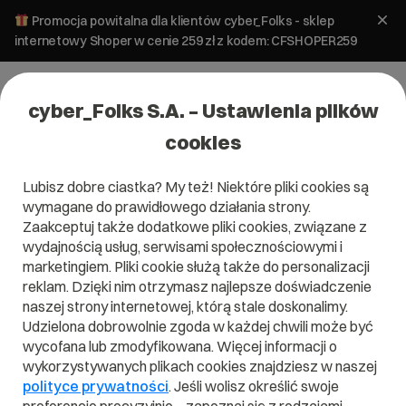
Promocja powitalna dla klientów cyber_Folks - sklep
internetowy Shoper w cenie 259 zł z kodem: CFSHOPER259
cyber_Folks S.A. – Ustawienia plików
cookies
Lubisz dobre ciastka? My też! Niektóre pliki cookies są
wymagane do prawidłowego działania strony.
Zaakceptuj także dodatkowe pliki cookies, związane z
wydajnością usług, serwisami społecznościowymi i
marketingiem. Pliki cookie służą także do personalizacji
reklam. Dzięki nim otrzymasz najlepsze doświadczenie
naszej strony internetowej, którą stale doskonalimy.
Udzielona dobrowolnie zgoda w każdej chwili może być
wycofana lub zmodyfikowana. Więcej informacji o
wykorzystywanych plikach cookies znajdziesz w naszej
polityce prywatności
. Jeśli wolisz określić swoje