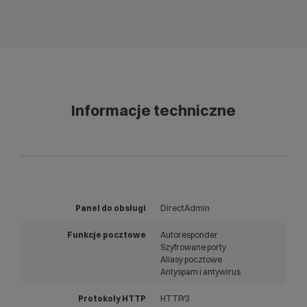
Informacje techniczne
Panel do obsługi
DirectAdmin
Funkcje pocztowe
Autoresponder
Szyfrowane porty
Aliasy pocztowe
Antyspam i antywirus
Protokoły HTTP
HTTP/3