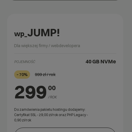
JUMP!
wp_
Dla większej firmy / webdevelopera
40 GB
NVMe
POJEMNOŚĆ
999
zł / rok
– 70%
299
00
/ ROK
Do zamówienia pakietu hostingu dodajemy:
Certyfikat SSL -
29,00
zł/rok oraz PHP Legacy -
0,90
zł/rok