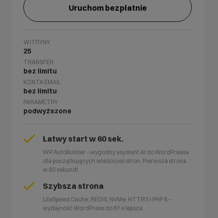
Uruchom bezpłatnie
WITRYNY
25
TRANSFER
bez limitu
KONTA EMAIL
bez limitu
PARAMETRY
podwyższone
Łatwy start w 60 sek.
WP AutoBuilder - wygodny asystent AI do WordPressa
dla początkujących właścicieli stron. Pierwsza strona
w 60 sekund!
Szybsza strona
LiteSpeed Cache, REDIS, NVMe, HTTP/3 i PHP 8 –
wydajność WordPress do 67 x lepsza.