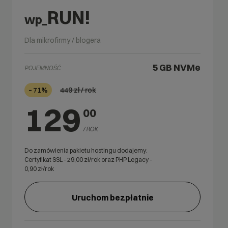
RUN!
wp_
Dla mikrofirmy / blogera
5 GB
NVMe
POJEMNOŚĆ
449
zł / rok
– 71%
129
00
/ ROK
Do zamówienia pakietu hostingu dodajemy:
Certyfikat SSL -
29,00
zł/rok oraz PHP Legacy -
0,90
zł/rok
Uruchom bezpłatnie