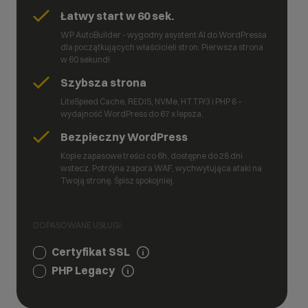
Łatwy start w 60 sek.
WP AutoBuilder - wygodny asystent AI do WordPressa
dla początkujących właścicieli stron. Pierwsza strona
w 60 sekund!
Szybsza strona
LiteSpeed Cache, REDIS, NVMe, HTTP/3 i PHP 8 –
wydajność WordPress do 67 x lepsza.
Bezpieczny WordPress
Kopie zapasowe treści co 6h, dostępne do 28 dni
wstecz. Potrójna zapora WAF, wychwytująca ataki na
Twoją stronę. Śpisz spokojniej.
DOPASOWANE USŁUGI:
Certyfikat SSL
PHP Legacy