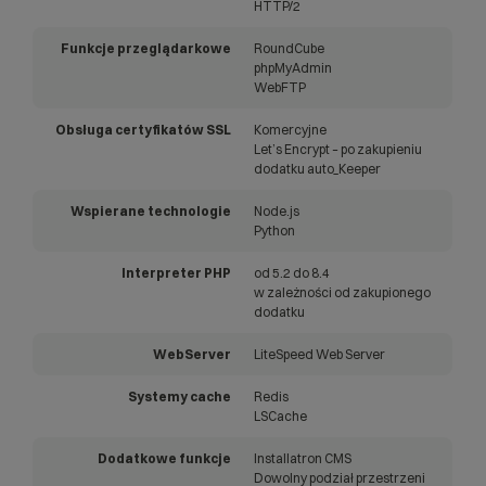
HTTP/2
Funkcje przeglądarkowe
RoundCube
phpMyAdmin
WebFTP
Obsługa certyfikatów SSL
Komercyjne
Let’s Encrypt – po zakupieniu
dodatku auto_Keeper
Wspierane technologie
Node.js
Python
Interpreter PHP
od 5.2 do 8.4
w zależności od zakupionego
dodatku
WebServer
LiteSpeed Web Server
Systemy cache
Redis
LSCache
Dodatkowe funkcje
Installatron CMS
Dowolny podział przestrzeni