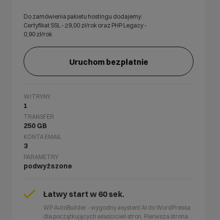
Do zamówienia pakietu hostingu dodajemy:
Certyfikat SSL -
29,00
zł/rok oraz PHP Legacy -
0,90
zł/rok
Uruchom bezpłatnie
WITRYNY
1
TRANSFER
250 GB
KONTA EMAIL
3
PARAMETRY
podwyższone
Łatwy start w 60 sek.
WP AutoBuilder - wygodny asystent AI do WordPressa
dla początkujących właścicieli stron. Pierwsza strona