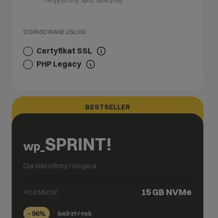
Twoją stronę. Śpisz spokojniej.
DOPASOWANE USŁUGI:
Certyfikat SSL
PHP Legacy
BESTSELLER
SPRINT!
wp_
Dla mikrofirmy / blogera
15 GB
NVMe
POJEMNOŚĆ
649
zł / rok
– 96%