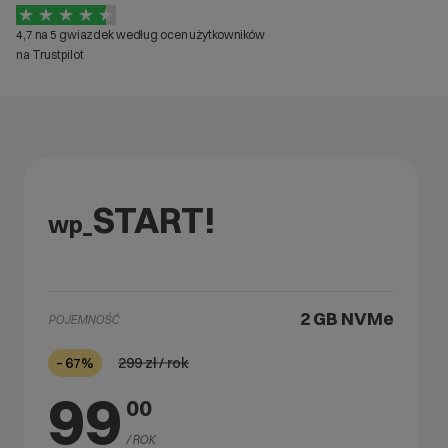
4,7 na 5 gwiazdek według ocen użytkowników
na Trustpilot
START!
wp_
2 GB
NVMe
POJEMNOŚĆ
299
zł / rok
– 67%
99
00
/ ROK