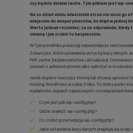
czy będzie działał cache. Tym plikiem jest wp-con
Na co dzień wielu właścicieli stron nie musi go ot
miejscem do eksperymentów, bo błąd w jednej lin
Warto jednak rozumieć, za co odpowiada, kiedy t
zmianę i jak zrobić to bezpiecznie.
W tym poradniku pokazuję najważniejsze zastosowan
Zobaczysz, które ustawienia dotyczą bazy danych, a
PHP, cache, bezpieczeństwa i aktualizacji. Dostaniesz
omówić z administratorem albo wdrożyć w środowis
Jeżeli dopiero tworzysz stronę lub chcesz uprościć
hosting WordPress w cyber_Folks
. To dobry punkt sta
wydajności, kopiach zapasowych i rozwiązaniach b
Czym jest plik wp-config.php?
Gdzie znaleźć wp-config.php?
Co zrobić przed edycją wp-config.php?
Jakie ustawienia bazy danych znajdują się w wp-