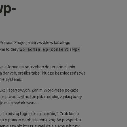
wp-
Pressa. Znajduje się zwykle w katalogu
ymi foldery
,
i
wp-admin
wp-content
wp-
e informacje potrzebne do uruchomienia
ą danych, prefiks tabel, klucze bezpieczeństwa
nie systemu.
rukcji startowych. Zanim WordPress pokaże
usi odczytać ten plik i ustalić, z jakiej bazy
cje mają być aktywne.
ie edytuj tego pliku „na próbę”. Zrób kopię
roś o pomoc osobę techniczną. W przypadku
mniejszy niż koszt awarii działającej witryny.