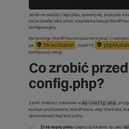
└── .htaccess
Jeżeli nie widzisz tego pliku, upewnij się, że jesteś 
może działać kilka stron, a każda instalacja WordPres
konfiguracyjny.
Na
hostingu WordPress
możesz korzystać z narzędzi p
DirectAdmin
phpMyAd
jak
, WebFTP,
konfiguracji usługi.
Co zrobić przed
config.php?
Zanim zmienisz cokolwiek w
, przyg
wp-config.php
każdym uruchomieniu WordPressa, więc literówka, br
spowodować błąd krytyczny.
Zrób kopię pliku
i zapisz ją lokalnie, np. jako
wp