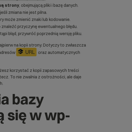
wą strony
, obejmującą pliki i bazę danych.
 jeśli zmiana nie jest pilna.
tóry może zmienić znaki lub kodowanie.
o znaleźć przyczynę ewentualnego błędu.
stąpi błąd, przywróć poprzednią wersję pliku.
jpierw na kopii strony. Dotyczy to zwłaszcza
URL
, adresów
oraz automatycznych
esz korzystać z kopii zapasowych treści
cz. To nie zwalnia z ostrożności, ale daje
h.
ia bazy
ą się w wp-