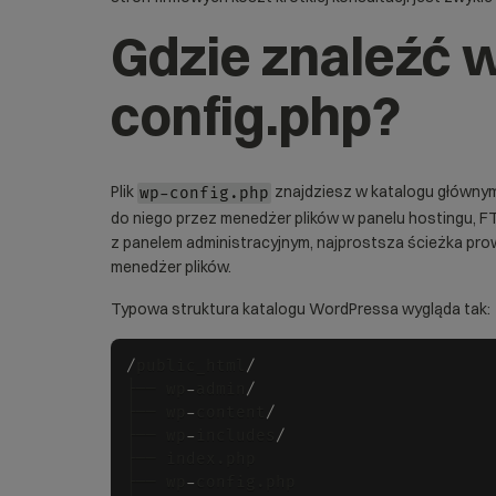
Gdzie znaleźć 
config.php?
Plik
znajdziesz w katalogu głównym
wp-config.php
do niego przez menedżer plików w panelu hostingu, FT
z panelem administracyjnym, najprostsza ścieżka pro
menedżer plików.
Typowa struktura katalogu WordPressa wygląda tak:
/
public_html
/
├── wp
-
admin
/
├── wp
-
content
/
├── wp
-
includes
/
├── index.php

├── wp
-
config.php
