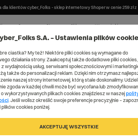
 dla klientów cyber_Folks - sklep internetowy Shoper w cenie 259 z
ting
Serwery
Strony
Sklepy
Wsparcie biznesowe
yber_Folks S.A. – Ustawienia plików cooki
bre ciastka? My też! Niektóre pliki cookies są wymagane do
ego działania strony. Zaakceptuj także dodatkowe pliki cookies,
z wydajnością usług, serwisami społecznościowymi i marketingie
użą także do personalizacji reklam. Dzięki nim otrzymasz najleps
enie naszej strony internetowej, którą stale doskonalimy. Udzie
ie zgoda w każdej chwili może być wycofana lub zmodyfikowan
 w
i o wykorzystywanych plikach cookies znajdziesz w naszej
polit
ości
. Jeśli wolisz określić swoje preferencje precyzyjnie – zapozn
 plików cookies poniżej.
Co
AKCEPTUJĘ WSZYSTKIE