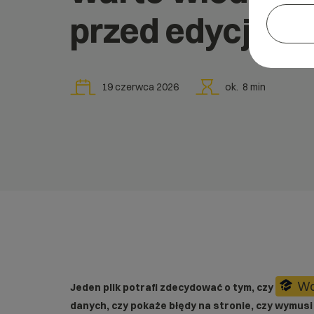
przed edycją?
19 czerwca 2026
ok.
8
min
Wo
Jeden plik potrafi zdecydować o tym, czy
danych, czy pokaże błędy na stronie, czy wymus