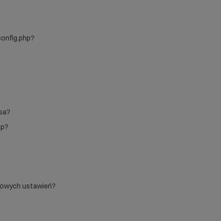
config.php?
ssa?
hp?
wowych ustawień?