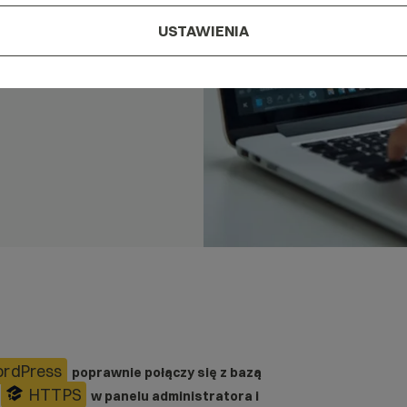
USTAWIENIA
rdPress
poprawnie połączy się z bazą
HTTPS
i
w panelu administratora i