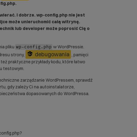
fig.php.
wierać. I dobrze. wp-config.php nie jest
ijce może unieruchomić całą witrynę.
echnik lub developer może poprosić Cię o
ia pliku
w WordPressie.
wp-config.php
debugowania
dresu strony,
, pamięci
 też praktyczne przykłady kodu, które łatwo
ku testowym.
 techniczne zarządzanie WordPressem, sprawdź
rtu, gdy zależy Ci na autoinstalatorze,
ezpieczeństwa dopasowanych do WordPressa.
config.php?