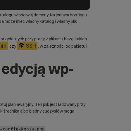
w katalogu właściwej domeny. Na jednym hostingu
sa może mieć własny katalog i własny plik
rzydatnych przy pracy z plikami i bazą, takich
min
SSH
czy
, w zależności od pakietu i
 edycją wp-
otuj plan awaryjny. Ten plik jest ładowany przy
ak średnika albo błędny cudzysłów mogą
.
-config-kopia.php