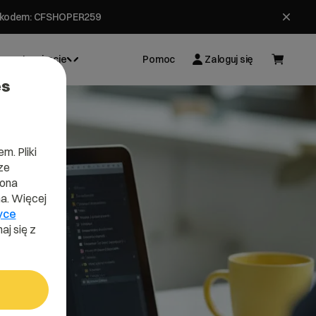
ł z kodem: CFSHOPER259
Inspiracje
Pomoc
Zaloguj się
es
m. Pliki
ze
lona
a. Więcej
yce
aj się z