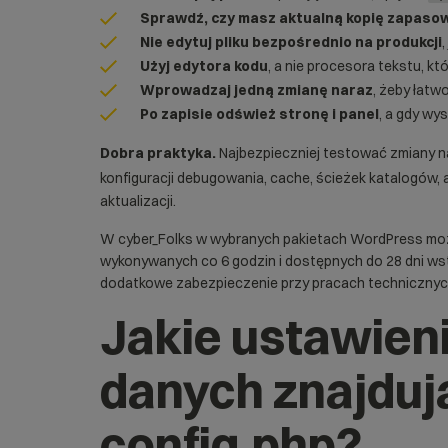
Sprawdź, czy masz aktualną kopię zapaso
Nie edytuj pliku bezpośrednio na produkcji
,
Użyj edytora kodu
, a nie procesora tekstu, k
Wprowadzaj jedną zmianę naraz
, żeby łatw
Po zapisie odśwież stronę i panel
, a gdy wy
Dobra praktyka.
Najbezpieczniej testować zmiany na
konfiguracji debugowania, cache, ścieżek katalogów
aktualizacji.
W cyber_Folks w wybranych pakietach WordPress moż
wykonywanych co 6 godzin i dostępnych do 28 dni wste
dodatkowe zabezpieczenie przy pracach technicznyc
Jakie ustawien
danych znajduj
config.php?