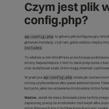
Czym jest plik 
config.php?
to główny plik konfiguracyjny Word
wp-config.php
głównym instalacji, czyli tam, gdzie widzisz między inn
.
includes
To właśnie w nim WordPress przechowuje podstawow
strony. Najważniejsze z nich to dane połączenia z baz
oraz dodatkowe stałe, które mogą zmieniać zachowa
W praktyce
działa jak zestaw inst
wp-config.php
stronę użytkownikowi albo panel administratora Tobie, m
korzysta, jakie ma ustawienia środowiska i które funk
Ważne.
Jeżeli nie masz doświadczenia technicznego, n
zapasową, pracuj na środowisku testowym albo pop
stron firmowych koszt krótkiej konsultacji jest zwykle 