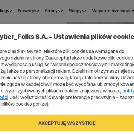
ting
Serwery
Strony
Sklepy
Wsparcie biznesowe
yber_Folks S.A. – Ustawienia plików cooki
bre ciastka? My też! Niektóre pliki cookies są wymagane do
ego działania strony. Zaakceptuj także dodatkowe pliki cookies,
z wydajnością usług, serwisami społecznościowymi i marketingie
użą także do personalizacji reklam. Dzięki nim otrzymasz najleps
enie naszej strony internetowej, którą stale doskonalimy. Udzie
ie zgoda w każdej chwili może być wycofana lub zmodyfikowan
i o wykorzystywanych plikach cookies znajdziesz w naszej
polit
ych
ości
. Jeśli wolisz określić swoje preferencje precyzyjnie – zapozn
 plików cookies poniżej.
owych
AKCEPTUJĘ WSZYSTKIE