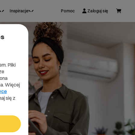
Inspiracje
Pomoc
Zaloguj się
es
m. Pliki
ze
lona
a. Więcej
yce
aj się z