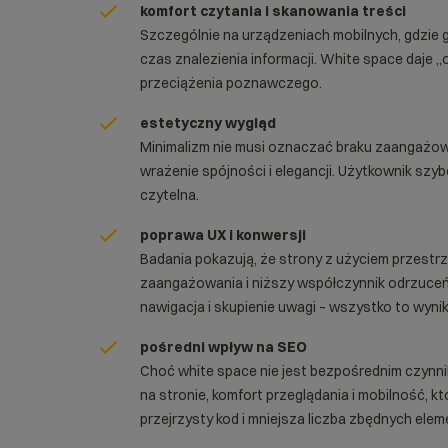
komfort czytania i skanowania treści
Szczególnie na urządzeniach mobilnych, gdzie 
czas znalezienia informacji. White space daje 
przeciążenia poznawczego.
estetyczny wygląd
Minimalizm nie musi oznaczać braku zaangażow
wrażenie spójności i elegancji. Użytkownik szybc
czytelna.
poprawa UX i konwersji
Badania pokazują, że strony z użyciem przestr
zaangażowania i niższy współczynnik odrzuceń. 
nawigacja i skupienie uwagi – wszystko to wyn
pośredni wpływ na SEO
Choć white space nie jest bezpośrednim czynn
na stronie, komfort przeglądania i mobilność, 
przejrzysty kod i mniejsza liczba zbędnych ele