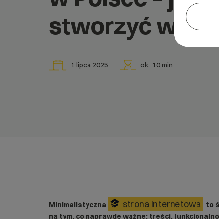
stworzyć włas
1 lipca 2025
ok.
10
min
strona internetowa
Minimalistyczna
to 
na tym, co naprawdę ważne: treści, funkcjonalno