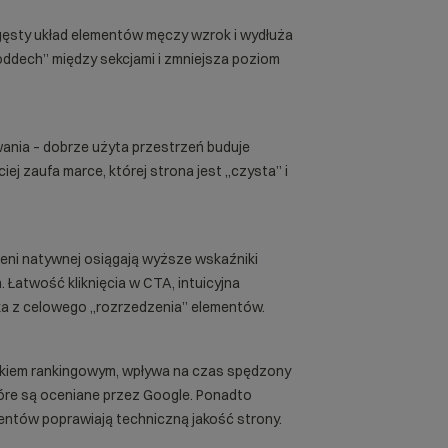
gęsty układ elementów męczy wzrok i wydłuża
„oddech” między sekcjami i zmniejsza poziom
ania – dobrze użyta przestrzeń buduje
iej zaufa marce, której strona jest „czysta” i
zeni natywnej osiągają wyższe wskaźniki
Łatwość kliknięcia w CTA, intuicyjna
ika z celowego „rozrzedzenia” elementów.
ikiem rankingowym, wpływa na czas spędzony
które są oceniane przez Google. Ponadto
mentów poprawiają techniczną jakość strony.