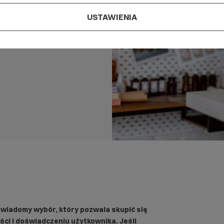
ną?
USTAWIENIA
świadomy wybór, który pozwala skupić się
ści i doświadczeniu użytkownika. Jeśli