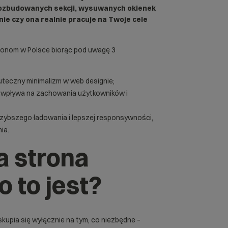
j rozbudowanych sekcji, wysuwanych okienek
ie czy ona realnie pracuje na Twoje cele
tronom w Polsce biorąc pod uwagę 3
skuteczny minimalizm w web designie;
s wpływa na zachowania użytkowników i
szybszego ładowania i lepszej responsywności,
ia.
a strona
o to jest?
skupia się wyłącznie na tym, co niezbędne –