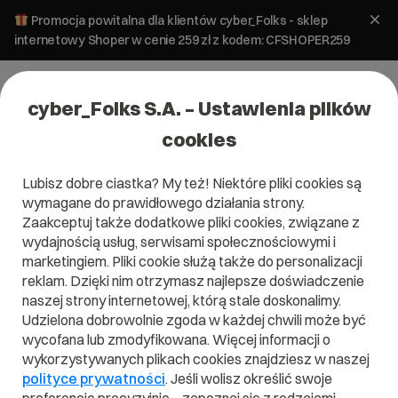
Promocja powitalna dla klientów cyber_Folks - sklep
internetowy Shoper w cenie 259 zł z kodem: CFSHOPER259
cyber_Folks S.A. – Ustawienia plików
cookies
Lubisz dobre ciastka? My też! Niektóre pliki cookies są
wymagane do prawidłowego działania strony.
Zaakceptuj także dodatkowe pliki cookies, związane z
Domena .pl od 0 zł!
wydajnością usług, serwisami społecznościowymi i
marketingiem. Pliki cookie służą także do personalizacji
reklam. Dzięki nim otrzymasz najlepsze doświadczenie
naszej strony internetowej, którą stale doskonalimy.
Znajdź
Szukaj domeny
Wpisz swoją wymarzoną nazwę domeny i naciśnij przycisk szuka
Udzielona dobrowolnie zgoda w każdej chwili może być
wycofana lub zmodyfikowana. Więcej informacji o
wykorzystywanych plikach cookies znajdziesz w naszej
Promocja
.pl
od
0,00 zł
.site
0,90 zł
.online
0,90 zł
polityce prywatności
. Jeśli wolisz określić swoje