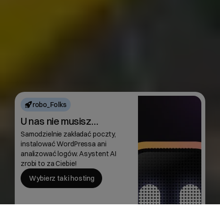
robo_Folks
U nas nie musisz…
Samodzielnie zakładać poczty,
instalować WordPressa ani
analizować logów. Asystent AI
zrobi to za Ciebie!
Wybierz taki hosting