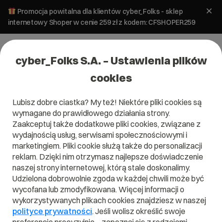
Promocja powitalna dla klientów cyber_Folks - sklep
internetowy Shoper w cenie 259 zł z kodem: CFSHOPER259
cyber_Folks S.A. – Ustawienia plików
cookies
Lubisz dobre ciastka? My też! Niektóre pliki cookies są
wymagane do prawidłowego działania strony.
Zaakceptuj także dodatkowe pliki cookies, związane z
Domena .pl od 0 zł!
wydajnością usług, serwisami społecznościowymi i
marketingiem. Pliki cookie służą także do personalizacji
reklam. Dzięki nim otrzymasz najlepsze doświadczenie
naszej strony internetowej, którą stale doskonalimy.
Znajdź
Szukaj domeny
Wpisz swoją wymarzoną nazwę domeny i naciśnij przycisk szuka
Udzielona dobrowolnie zgoda w każdej chwili może być
wycofana lub zmodyfikowana. Więcej informacji o
wykorzystywanych plikach cookies znajdziesz w naszej
Promocja
.pl
od
0,00 zł
.site
0,90 zł
.online
0,90 zł
polityce prywatności
. Jeśli wolisz określić swoje