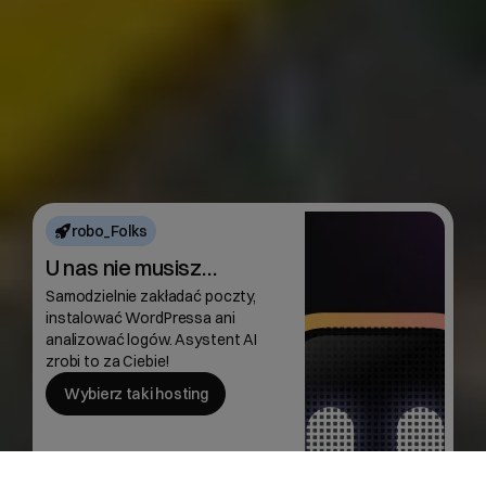
robo_Folks
U nas nie musisz…
Samodzielnie zakładać poczty,
instalować WordPressa ani
analizować logów. Asystent AI
zrobi to za Ciebie!
Wybierz taki hosting