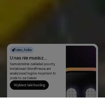
robo_Folks
U nas nie musisz…
Samodzielnie zakładać poczty,
instalować WordPressa ani
analizować logów. Asystent AI
zrobi to za Ciebie!
Wybierz taki hosting