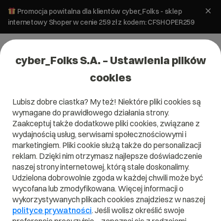
Promocja powitalna dla klientów cyber_Folks - sklep
internetowy Shoper w cenie 259 zł z kodem: CFSHOPER259
cyber_Folks S.A. – Ustawienia plików
cookies
Lubisz dobre ciastka? My też! Niektóre pliki cookies są
wymagane do prawidłowego działania strony.
Zaakceptuj także dodatkowe pliki cookies, związane z
Domena .pl od 0 zł!
wydajnością usług, serwisami społecznościowymi i
marketingiem. Pliki cookie służą także do personalizacji
reklam. Dzięki nim otrzymasz najlepsze doświadczenie
naszej strony internetowej, którą stale doskonalimy.
Znajdź
Szukaj domeny
Wpisz swoją wymarzoną nazwę domeny i naciśnij przycisk szuka
Udzielona dobrowolnie zgoda w każdej chwili może być
wycofana lub zmodyfikowana. Więcej informacji o
wykorzystywanych plikach cookies znajdziesz w naszej
Promocja
.pl
od
0,00 zł
.site
0,90 zł
.online
0,90 zł
polityce prywatności
. Jeśli wolisz określić swoje