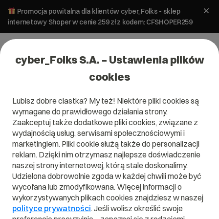
Promocja powitalna dla klientów cyber_Folks - sklep
internetowy Shoper w cenie 259 zł z kodem: CFSHOPER259
cyber_Folks S.A. – Ustawienia plików
cookies
Lubisz dobre ciastka? My też! Niektóre pliki cookies są
wymagane do prawidłowego działania strony.
Zaakceptuj także dodatkowe pliki cookies, związane z
Domena .tatar
wydajnością usług, serwisami społecznościowymi i
marketingiem. Pliki cookie służą także do personalizacji
Domena z charakterem
reklam. Dzięki nim otrzymasz najlepsze doświadczenie
naszej strony internetowej, którą stale doskonalimy.
Udzielona dobrowolnie zgoda w każdej chwili może być
wycofana lub zmodyfikowana. Więcej informacji o
wykorzystywanych plikach cookies znajdziesz w naszej
.tatar
polityce prywatności
. Jeśli wolisz określić swoje