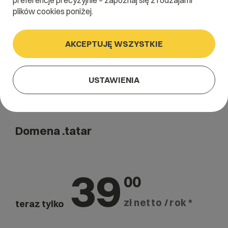
preferencje precyzyjnie – zapoznaj się z rodzajami
Szukaj
plików cookies poniżej.
AKCEPTUJĘ WSZYSTKIE
USTAWIENIA
Domena .tatar
39
00
zł netto / rok *
teraz tylko