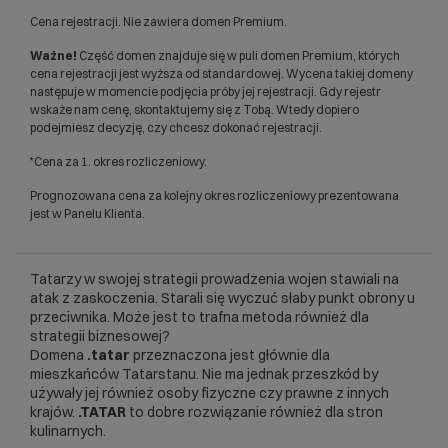
Cena rejestracji. Nie zawiera domen Premium.
Ważne!
Część domen znajduje się w puli domen Premium, których
cena rejestracji jest wyższa od standardowej. Wycena takiej domeny
następuje w momencie podjęcia próby jej rejestracji. Gdy rejestr
wskaże nam cenę, skontaktujemy się z Tobą. Wtedy dopiero
podejmiesz decyzję, czy chcesz dokonać rejestracji.
*Cena za 1. okres rozliczeniowy.
Prognozowana cena za kolejny okres rozliczeniowy prezentowana
jest w Panelu Klienta.
Tatarzy w swojej strategii prowadzenia wojen stawiali na
atak z zaskoczenia. Starali się wyczuć słaby punkt obrony u
przeciwnika. Może jest to trafna metoda również dla
strategii biznesowej?
Domena
.tatar
przeznaczona jest głównie dla
mieszkańców Tatarstanu. Nie ma jednak przeszkód by
używały jej również osoby fizyczne czy prawne z innych
krajów.
.TATAR
to dobre rozwiązanie również dla stron
kulinarnych.