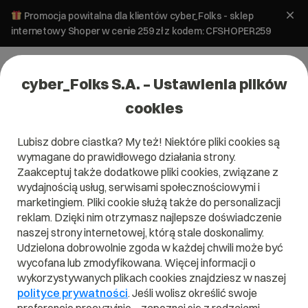
Promocja powitalna dla klientów cyber_Folks - sklep
internetowy Shoper w cenie 259 zł z kodem: CFSHOPER259
cyber_Folks S.A. – Ustawienia plików
cookies
Lubisz dobre ciastka? My też! Niektóre pliki cookies są
wymagane do prawidłowego działania strony.
Zaakceptuj także dodatkowe pliki cookies, związane z
Domena .co
wydajnością usług, serwisami społecznościowymi i
marketingiem. Pliki cookie służą także do personalizacji
Zarejestruj adres www z domeną kolumbijską
reklam. Dzięki nim otrzymasz najlepsze doświadczenie
naszej strony internetowej, którą stale doskonalimy.
Udzielona dobrowolnie zgoda w każdej chwili może być
wycofana lub zmodyfikowana. Więcej informacji o
.co
wykorzystywanych plikach cookies znajdziesz w naszej
polityce prywatności
. Jeśli wolisz określić swoje
Szukaj