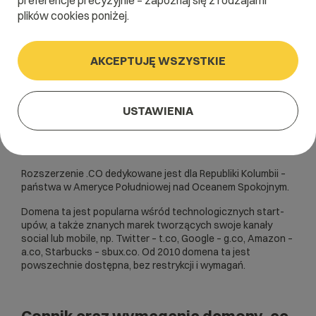
preferencje precyzyjnie – zapoznaj się z rodzajami
plików cookies poniżej.
AKCEPTUJĘ WSZYSTKIE
USTAWIENIA
Rozszerzenie .CO dedykowane jest dla Republiki Kolumbii –
państwa w Ameryce Południowej nad Oceanem Spokojnym.
Domena ta jest popularna wśród technologicznych start-
upów, a także znanych marek tworzących swoje kanały
social lub mobile, np. Twitter – t.co, Google – g.co, Amazon –
a.co, Starbucks – sbux.co. Od 2010 domena ta jest
powszechnie dostępna, bez restrykcji i wymagań.