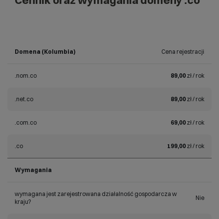
Cennik oraz wymagania domeny .co
Domena (Kolumbia)
Cena rejestracji
.nom.co
89,00
zł / rok
.net.co
89,00
zł / rok
.com.co
69,00
zł / rok
.co
199,00
zł / rok
Wymagania
wymagana jest zarejestrowana działalność gospodarcza w
Nie
kraju?