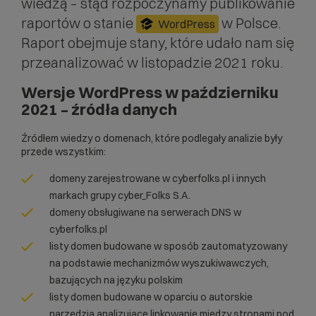
wiedzą – stąd rozpoczynamy publikowanie
raportów o stanie
w Polsce.
WordPress
Raport obejmuje stany, które udało nam się
przeanalizować w listopadzie 2021 roku.
Wersje WordPress w październiku
2021 – źródła danych
Źródłem wiedzy o domenach, które podlegały analizie były
przede wszystkim:
domeny zarejestrowane w cyberfolks.pl i innych
markach grupy cyber_Folks S.A.
domeny obsługiwane na serwerach DNS w
cyberfolks.pl
listy domen budowane w sposób zautomatyzowany
na podstawie mechanizmów wyszukiwawczych,
bazujących na języku polskim
listy domen budowane w oparciu o autorskie
narzędzia analizujące linkowanie między stronami pod