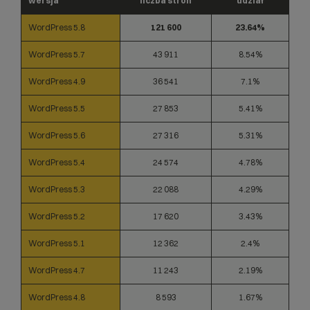
wersja
liczba stron
udział
WordPress 5.8
121 600
23.64%
WordPress 5.7
43 911
8.54%
WordPress 4.9
36 541
7.1%
WordPress 5.5
27 853
5.41%
WordPress 5.6
27 316
5.31%
WordPress 5.4
24 574
4.78%
WordPress 5.3
22 088
4.29%
WordPress 5.2
17 620
3.43%
WordPress 5.1
12 362
2.4%
WordPress 4.7
11 243
2.19%
WordPress 4.8
8 593
1.67%