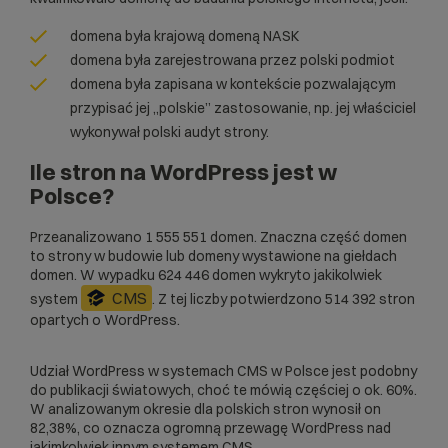
domena była krajową domeną NASK
domena była zarejestrowana przez polski podmiot
domena była zapisana w kontekście pozwalającym
przypisać jej „polskie” zastosowanie, np. jej właściciel
wykonywał polski audyt strony.
Ile stron na WordPress jest w
Polsce?
Przeanalizowano 1 555 551 domen. Znaczna część domen
to strony w budowie lub domeny wystawione na giełdach
domen. W wypadku 624 446 domen wykryto jakikolwiek
CMS
system
. Z tej liczby potwierdzono 514 392 stron
opartych o WordPress.
Udział WordPress w systemach CMS w Polsce jest podobny
do publikacji światowych, choć te mówią częściej o ok. 60%.
W analizowanym okresie dla polskich stron wynosił on
82,38%, co oznacza ogromną przewagę WordPress nad
jakimkolwiek innym systemem CMS.