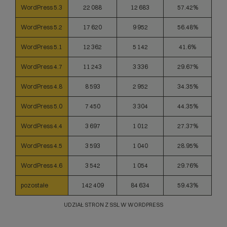
WordPress 5.3
22 088
12 683
57.42%
WordPress 5.2
17 620
9 952
56.48%
WordPress 5.1
12 362
5 142
41.6%
WordPress 4.7
11 243
3 336
29.67%
WordPress 4.8
8 593
2 952
34.35%
WordPress 5.0
7 450
3 304
44.35%
WordPress 4.4
3 697
1 012
27.37%
WordPress 4.5
3 593
1 040
28.95%
WordPress 4.6
3 542
1 054
29.76%
pozostałe
142 409
84 634
59.43%
UDZIAŁ STRON Z SSL W WORDPRESS