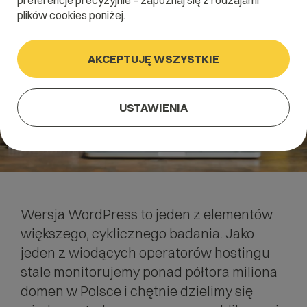
preferencje precyzyjnie – zapoznaj się z rodzajami
plików cookies poniżej.
AKCEPTUJĘ WSZYSTKIE
USTAWIENIA
Wersja
WordPress
to jeden z elementów
większego, cyklicznego badania. Jako
jeden z wiodących operatorów hostingu
stale monitorujemy ponad półtora miliona
domen w Polsce i chętnie dzielimy się