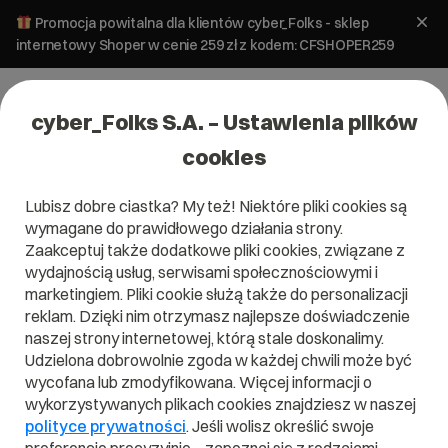
Promocja powitalna dla klientów cyber_Folks - sklep
internetowy Shoper w cenie 259 zł z kodem: CFSHOPER259
cyber_Folks S.A. – Ustawienia plików
cookies
Lubisz dobre ciastka? My też! Niektóre pliki cookies są
WordPress
wymagane do prawidłowego działania strony.
Wersje WordPress w Polsce w
Zaakceptuj także dodatkowe pliki cookies, związane z
listopadzie 2021
wydajnością usług, serwisami społecznościowymi i
marketingiem. Pliki cookie służą także do personalizacji
reklam. Dzięki nim otrzymasz najlepsze doświadczenie
13 października 2023
ok.
3
min
naszej strony internetowej, którą stale doskonalimy.
Udzielona dobrowolnie zgoda w każdej chwili może być
wycofana lub zmodyfikowana. Więcej informacji o
wykorzystywanych plikach cookies znajdziesz w naszej
polityce prywatności
. Jeśli wolisz określić swoje