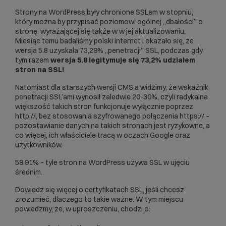
Strony na WordPress były chronione SSLem w stopniu,
który można by przypisać poziomowi ogólnej „dbałości” o
stronę, wyrażającej się także w w jej aktualizowaniu.
Miesiąc temu badaliśmy polski internet i okazało się, że
wersja 5.8 uzyskała 73,29% „penetracji” SSL, podczas gdy
tym razem
wersja 5.8 legitymuje się 73,2% udziałem
stron na SSL!
Natomiast dla starszych wersji CMS’a widzimy, że wskaźnik
penetracji SSL’ami wynosił zaledwie 20-30%, czyli radykalna
większość takich stron funkcjonuje wyłącznie poprzez
http://, bez stosowania szyfrowanego połączenia https:// –
pozostawianie danych na takich stronach jest ryzykowne, a
co więcej, ich właściciele tracą w oczach Google oraz
użytkowników.
59.91% – tyle stron na WordPress używa SSL w ujęciu
średnim.
Dowiedz się
więcej o certyfikatach SSL
, jeśli chcesz
zrozumieć, dlaczego to takie ważne. W tym miejscu
powiedzmy, że, w uproszczeniu, chodzi o: