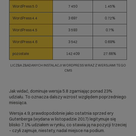
WordPress 5.0
7 450
1.45%
WordPress 4.4
3 697
0.72%
WordPress 4.5
3 593
0.7%
WordPress 4.6
3 542
0.69%
pozostałe
142 409
27.68%
LICZBA ZBADANYCH INSTALACJI WORDPRESS WRAZ Z WERSJAMI TEGO
CMS
Jak widać, dominuje wersja 5.8 zgarniając ponad 23%
udziału. To oznacza dalszy wzrost względem poprzedniego
miesiąca.
Wersja 4.9, prawdopodobnie jako ostatnia sprzed ery
Gutenberga (wydana w listopadzie 2017) legitymuje się
blisko 7.1% udziałem w rynku, co stawia ją na pozycji trzeciej
– czyli zajmuje, niestety, nadal miejsce na podium.