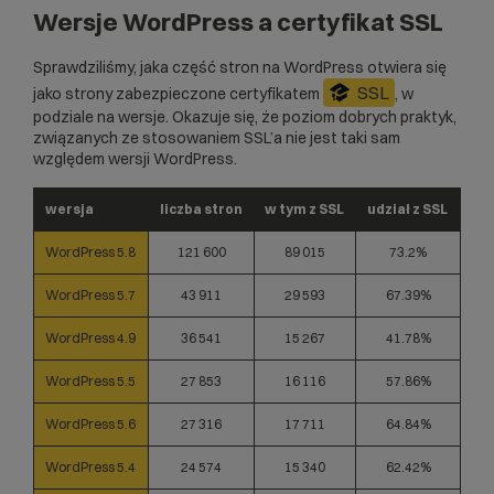
Wersje WordPress a certyfikat SSL
Sprawdziliśmy, jaka część stron na WordPress otwiera się
SSL
jako strony zabezpieczone certyfikatem
, w
podziale na wersje. Okazuje się, że poziom dobrych praktyk,
związanych ze stosowaniem SSL’a nie jest taki sam
względem wersji WordPress.
wersja
liczba stron
w tym z SSL
udział z SSL
WordPress 5.8
121 600
89 015
73.2%
WordPress 5.7
43 911
29 593
67.39%
WordPress 4.9
36 541
15 267
41.78%
WordPress 5.5
27 853
16 116
57.86%
WordPress 5.6
27 316
17 711
64.84%
WordPress 5.4
24 574
15 340
62.42%