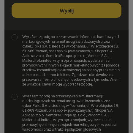
Wyrażam zgodę na otrzymywanie informacji handlowych i
marketingowych na temat usług świadczonych przez
cyber_Folks S.A. z siedzibą w Poznaniu, ul. Wierzbięcice 1B,
61-569 Poznań, oraz spółek powiązanych, tj. Shoper S.A.,
Apilo sp. z o.o., Sempire Europe sp. z o.o., Vercom S.A,
MailerLite Limited, w tym o promocjach, wydarzeniach
promocyjnych i innych akcjach marketingowych za pomocą
środków komunikacji elektronicznej na podany przeze mnie
adres e-mail i numer telefonu. Zgadzam się również, na
przetwarzanie moich danych osobowych w tym celu. Wiem,
że w każdej chwili mogę wycofać tę zgodę.
Wyrażam zgodę na przekazywanie mi informacji
marketingowych na temat usług świadczonych przez
cyber_Folks S.A. z siedzibą w Poznaniu, ul. Wierzbięcice 1B,
61-569 Poznań, oraz spółek powiązanych, tj. Shoper S.A.,
Apilo sp. z o.o., Sempire Europe sp. z o.o., Vercom S.A,
MailerLite Limited, w tym o promocjach, wydarzeniach
promocyjnych i innych akcjach marketingowych w postaci
wiadomości oraz w trakcie połączeń głosowych