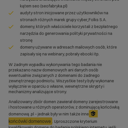
kątem seo (seofabryka.pl)
audyty stron inicjowane przez użytkowników na
stronach różnych marek grupy cyber_Folks S.A.
domeny, których właściciele korzystali z bezpłatnego
narzędzia do generowania polityki prywatności na
stronę
domeny używane w adresach mailowych osób, które
zapisały się na webinary, pobrały ebooki itp.
W żadnym wypadku wykonywania tego badania nie
przekazano nazw domenowych ani danych osób
ewentualnie związanych z domenami do żadnego
zewnętrznego podmiotu. Wszystkie testy były wykonane
wyłącznie w oparciu o własne, wewnętrzne skrypty i
mechanizmy analizujące strony.
Analizowany zbiór domen zawierał domeny zarejestrowane
i hostowane u różnych operatorów, z dominującą końcówką
domenową .pl – jednak były w nim także inne
końcówki domenowe
. Uproszczone kryterium
kwalifikowało domenę do badania polskiego internetu, jeśli: