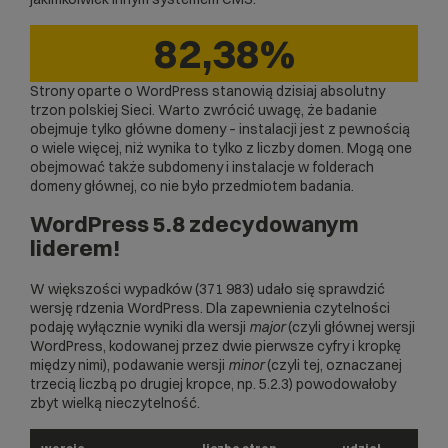
82,38%
Strony oparte o WordPress stanowią dzisiaj absolutny
trzon polskiej Sieci. Warto zwrócić uwagę, że badanie
obejmuje tylko główne domeny – instalacji jest z pewnością
o wiele więcej, niż wynika to tylko z liczby domen. Mogą one
obejmować także
subdomen
y i instalacje w folderach
domeny głównej, co nie było przedmiotem badania.
WordPress 5.8 zdecydowanym
liderem!
W większości wypadków (371 983) udało się sprawdzić
wersję rdzenia WordPress. Dla zapewnienia czytelności
podaję wyłącznie wyniki dla wersji
major
(czyli głównej wersji
WordPress, kodowanej przez dwie pierwsze cyfry i kropkę
między nimi), podawanie wersji
minor
(czyli tej, oznaczanej
trzecią liczbą po drugiej kropce, np. 5.2.3) powodowałoby
zbyt wielką nieczytelność.