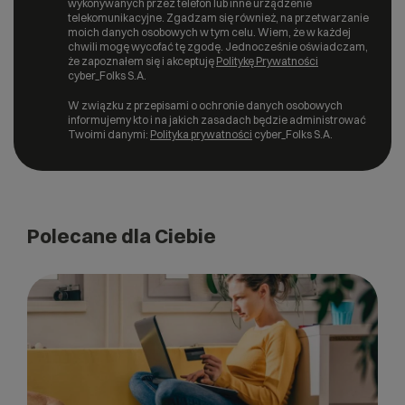
wykonywanych przez telefon lub inne urządzenie
telekomunikacyjne. Zgadzam się również, na przetwarzanie
moich danych osobowych w tym celu. Wiem, że w każdej
chwili mogę wycofać tę zgodę. Jednocześnie oświadczam,
że zapoznałem się i akceptuję
Politykę Prywatności
cyber_Folks S.A.
W związku z przepisami o ochronie danych osobowych
informujemy kto i na jakich zasadach będzie administrować
Twoimi danymi:
Polityka prywatności
cyber_Folks S.A.
Polecane dla Ciebie