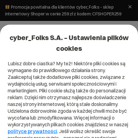
Promocja powitalna dla klientów cyber_Folks - sklep
internetowy Shoper w cenie 259 zł z kodem: CFSHOPER259
cyber_Folks S.A. – Ustawienia plików
cookies
Lubisz dobre ciastka? My też! Niektóre pliki cookies są
#lighthouse
wymagane do prawidłowego działania strony.
Zaakceptuj także dodatkowe pliki cookies, związane z
wydajnością usług, serwisami społecznościowymi i
marketingiem. Pliki cookie służą także do personalizacji
reklam. Dzięki nim otrzymasz najlepsze doświadczenie
naszej strony internetowej, którą stale doskonalimy.
Udzielona dobrowolnie zgoda w każdej chwili może być
wycofana lub zmodyfikowana. Więcej informacji o
wykorzystywanych plikach cookies znajdziesz w naszej
polityce prywatności
. Jeśli wolisz określić swoje