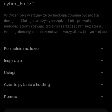
W CyberFolks wierzymy, że technologia powinna być prosta i
dostępna. Dlatego tworzymy narzędzia, które pozwalają
budować strony, rozwijać projekty i zarządzać nimi bez stresu.
Hosting, domeny, bezpieczeństwo — wszystko w jednym miejscu.
Formalnie i na luzie
O nas
Inspiracje
Relacje inwestorskie
Blog
Usługi
Program Korzyści dla Inwestorów
Słownik IT
Domeny
Regulaminy i specyfikacje
Częste pytania o hosting
WordPress
Certyfikaty SSL
Raporty i dokumenty
Jak przenieść stronę?
Audyt stron
Pomoc
Hosting www
Cennik domen
Jak przenieść domenę?
Generator polityki prywatności
Pomoc cyber_Folks
Hosting dla WordPress
Cennik hostingu, vps, ssl
Jak założyć stronę na WordPress?