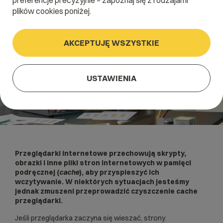
preferencje precyzyjnie – zapoznaj się z rodzajami
plików cookies poniżej.
AKCEPTUJĘ WSZYSTKIE
USTAWIENIA
Przeglądarki internetowe przechowują skrypty,
obrazki i inne pliki stron internetowych w pamięci
podręcznej (
cache
), aby przyspieszyć ich
wczytywanie. W niektórych sytuacjach jesteśmy
jednak zmuszeni przeprowadzić czyszczenie cache
przeglądarki.
Jeśli przeglądarka zaczyna się wieszać, strony