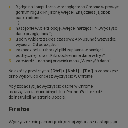
Będąc na komputerze w przeglądarce Chrome w prawym
górnym rogu kliknij ikonę Więcej. Znajdziesz ją obok
paska adresu.
następnie wybierz opcję „Więcej narzędzi” > „Wyczyść
dane przeglądania”;
u góry wybierz zakres czasowy. Aby usunąć wszystko,
wybierz „Od początku”;
zaznacz pola „Obrazy i pliki zapisane w pamięci
podręcznej” oraz „Pliki cookie i inne dane witryn”;
zatwierdź – naciśnij przycisk menu „Wyczyść dane”.
Na skróty: przytrzymaj
[Ctrl] + [Shift] + [Del]
, a zobaczysz
okno wyboru co chcesz wyczyścić w Chrome.
Aby zobaczyć jak wyczyścić cache w Chrome
na urządzeniach mobilnych lub iPhone, iPad
przejdź
do instrukcji na stronie Google
.
Firefox
Wyczyszczenie pamięci podręcznej wykonasz następująco: