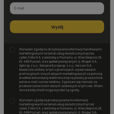
Wyrażam zgodę na otrzymywanie informacji handlowych i
marketingowych na temat usług świadczonych przez
cyber_Folks S.A. z siedzibą w Poznaniu, ul. Wierzbięcice 1B,
61-569 Poznań, oraz spółek powiązanych, tj. Shoper S.A.,
Apilo sp. z o.o., Sempire Europe sp. z o.o., Vercom S.A,
MailerLite Limited, w tym o promocjach, wydarzeniach
promocyjnych i innych akcjach marketingowych za pomocą
środków komunikacji elektronicznej na podany przeze mnie
adres e-mail i numer telefonu. Zgadzam się również, na
przetwarzanie moich danych osobowych w tym celu. Wiem,
że w każdej chwili mogę wycofać tę zgodę.
Wyrażam zgodę na przekazywanie mi informacji
marketingowych na temat usług świadczonych przez
cyber_Folks S.A. z siedzibą w Poznaniu, ul. Wierzbięcice 1B,
61-569 Poznań, oraz spółek powiązanych, tj. Shoper S.A.,