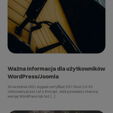
Ważna informacja dla użytkowników
WordPress/Joomla
30 września 2021 wygasł certyfikat DST Root CA X3
oferowany przez Let’s Encrypt. Jeśli posiadasz starszą
wersję WordPress lub też […]