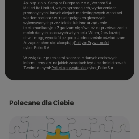
Apilo sp. z o.o., Sempire Europe sp. z o.o., Vercom S.A,
MailerLite Limited, w tym o promocjach, wydarzeniach
promocyjnych i innych akcjach marketingowych w postaci
wiadomości oraz w trakcie połączeń głosowych
wykonywanych przez telefon lub inne urządzenie
telekomunikacyjne. Zgadzam się również, na przetwarzanie
moich danych osobowych w tym celu. Wiem, że w każdej
chwili mogę wycofać tę zgodę. Jednocześnie oświadczam,
że zapoznałem się i akceptuję
Politykę Prywatności
cyber_Folks S.A.
W związku z przepisami o ochronie danych osobowych
informujemy kto i na jakich zasadach będzie administrować
Twoimi danymi:
Polityka prywatności
cyber_Folks S.A.
Polecane dla Ciebie