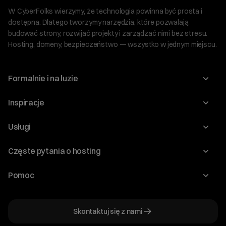
W CyberFolks wierzymy, że technologia powinna być prosta i
dostępna. Dlatego tworzymy narzędzia, które pozwalają
budować strony, rozwijać projekty i zarządzać nimi bez stresu.
Hosting, domeny, bezpieczeństwo — wszystko w jednym miejscu.
Formalnie i na luzie
O nas
Inspiracje
Relacje inwestorskie
Blog
Usługi
Program Korzyści dla Inwestorów
Słownik IT
Domeny
Regulaminy i specyfikacje
Częste pytania o hosting
WordPress
Certyfikaty SSL
Raporty i dokumenty
Jak przenieść stronę?
Audyt stron
Pomoc
Hosting www
Cennik domen
Jak przenieść domenę?
Generator polityki prywatności
Pomoc cyber_Folks
Hosting dla WordPress
Cennik hostingu, vps, ssl
Jak założyć stronę na WordPress?
Program partnerski
Skontaktuj się z nami
Hosting dla WooCommerce
Plany wsparcia – Serwery dedykowane
Jak uruchomić sklep internetowy?