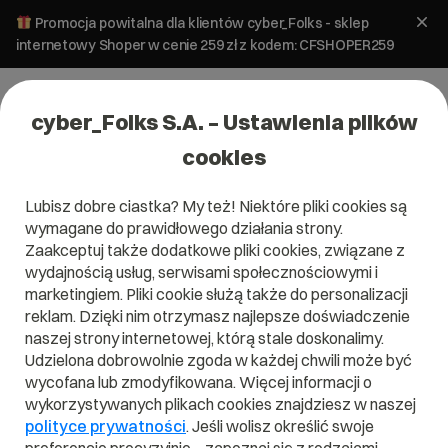
Promocja powitalna dla klientów cyber_Folks - sklep
internetowy Shoper w cenie 259 zł z kodem: CFSHOPER259
cyber_Folks S.A. – Ustawienia plików
cookies
Lubisz dobre ciastka? My też! Niektóre pliki cookies są
Aktualności
wymagane do prawidłowego działania strony.
Jak wyczyścić pamięć podręczną
Zaakceptuj także dodatkowe pliki cookies, związane z
przeglądarek
wydajnością usług, serwisami społecznościowymi i
marketingiem. Pliki cookie służą także do personalizacji
reklam. Dzięki nim otrzymasz najlepsze doświadczenie
7 czerwca 2023
ok.
2
min
naszej strony internetowej, którą stale doskonalimy.
Udzielona dobrowolnie zgoda w każdej chwili może być
wycofana lub zmodyfikowana. Więcej informacji o
wykorzystywanych plikach cookies znajdziesz w naszej
polityce prywatności
. Jeśli wolisz określić swoje