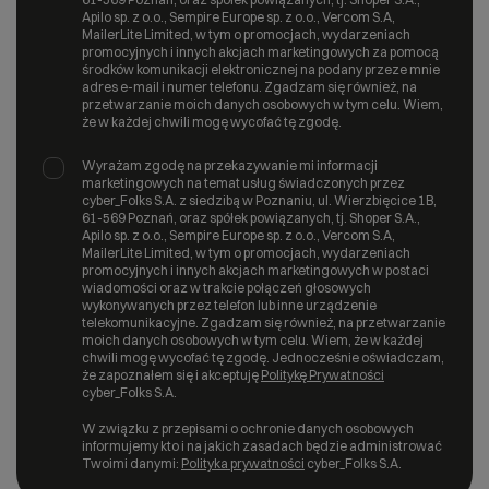
Apilo sp. z o.o., Sempire Europe sp. z o.o., Vercom S.A,
MailerLite Limited, w tym o promocjach, wydarzeniach
promocyjnych i innych akcjach marketingowych za pomocą
środków komunikacji elektronicznej na podany przeze mnie
adres e-mail i numer telefonu. Zgadzam się również, na
przetwarzanie moich danych osobowych w tym celu. Wiem,
że w każdej chwili mogę wycofać tę zgodę.
Wyrażam zgodę na przekazywanie mi informacji
marketingowych na temat usług świadczonych przez
cyber_Folks S.A. z siedzibą w Poznaniu, ul. Wierzbięcice 1B,
61-569 Poznań, oraz spółek powiązanych, tj. Shoper S.A.,
Apilo sp. z o.o., Sempire Europe sp. z o.o., Vercom S.A,
MailerLite Limited, w tym o promocjach, wydarzeniach
promocyjnych i innych akcjach marketingowych w postaci
wiadomości oraz w trakcie połączeń głosowych
wykonywanych przez telefon lub inne urządzenie
telekomunikacyjne. Zgadzam się również, na przetwarzanie
moich danych osobowych w tym celu. Wiem, że w każdej
chwili mogę wycofać tę zgodę. Jednocześnie oświadczam,
że zapoznałem się i akceptuję
Politykę Prywatności
cyber_Folks S.A.
W związku z przepisami o ochronie danych osobowych
informujemy kto i na jakich zasadach będzie administrować
Twoimi danymi:
Polityka prywatności
cyber_Folks S.A.