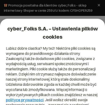
Promocja powitalna dla klientów cyber_Folks - sklep
internetowy Shoper w cenie 259 zł z kodem: CFSHOPER259
cyber_Folks S.A. – Ustawienia plików
cookies
Lubisz dobre ciastka? My też! Niektóre pliki cookies są
Tworzenie stron
wymagane do prawidłowego działania strony.
Dobór słów kluczowych – przydatne
Zaakceptuj także dodatkowe pliki cookies, związane z
narzędzia z opisem ich możliwości
wydajnością usług, serwisami społecznościowymi i
marketingiem. Pliki cookie służą także do personalizacji
reklam. Dzięki nim otrzymasz najlepsze doświadczenie
19 lipca 2023
ok.
4
min
naszej strony internetowej, którą stale doskonalimy.
Udzielona dobrowolnie zgoda w każdej chwili może być
wycofana lub zmodyfikowana. Więcej informacji o
wykorzystywanych plikach cookies znajdziesz w naszej
polityce prywatności
. Jeśli wolisz określić swoje