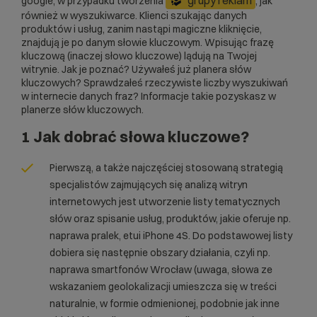
google, w przypadku tworzenia
, jak
również w wyszukiwarce. Klienci szukając danych
produktów i usług, zanim nastąpi magiczne kliknięcie,
znajdują je po danym słowie kluczowym. Wpisując frazę
kluczową (inaczej słowo kluczowe) lądują na Twojej
witrynie. Jak je poznać? Używałeś już planera słów
kluczowych? Sprawdzałeś rzeczywiste liczby wyszukiwań
w internecie danych fraz? Informacje takie pozyskasz w
planerze słów kluczowych.
1 Jak dobrać słowa kluczowe?
Pierwszą, a także najczęściej stosowaną strategią
specjalistów zajmujących się analizą witryn
internetowych jest utworzenie listy tematycznych
słów oraz spisanie usług, produktów, jakie oferuje np.
naprawa pralek, etui iPhone 4S. Do podstawowej listy
dobiera się następnie obszary działania, czyli np.
naprawa smartfonów Wrocław (uwaga, słowa ze
wskazaniem geolokalizacji umieszcza się w treści
naturalnie, w formie odmienionej, podobnie jak inne