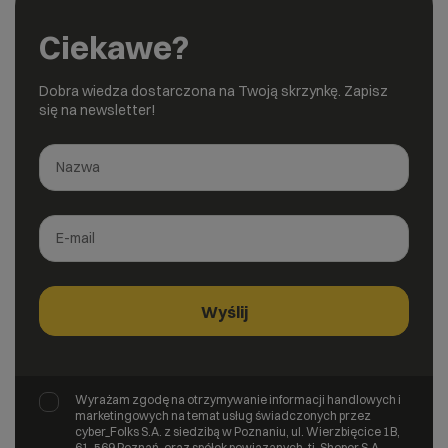
Ciekawe?
Dobra wiedza dostarczona na Twoją skrzynkę. Zapisz
się na newsletter!
Wyrażam zgodę na otrzymywanie informacji handlowych i
marketingowych na temat usług świadczonych przez
cyber_Folks S.A. z siedzibą w Poznaniu, ul. Wierzbięcice 1B,
61-569 Poznań, oraz spółek powiązanych, tj. Shoper S.A.,