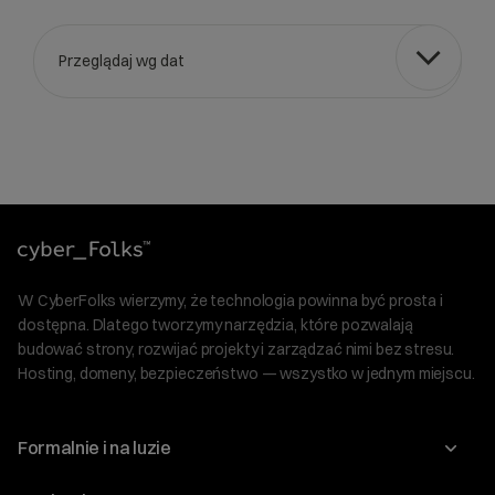
Przeglądaj wg dat
Wybierz gotową listę. Użyj spacji, aby otworzyć.
Naciśnij spację, aby otworzyć listę, klawisze strzałek, aby nawi
W CyberFolks wierzymy, że technologia powinna być prosta i
dostępna. Dlatego tworzymy narzędzia, które pozwalają
budować strony, rozwijać projekty i zarządzać nimi bez stresu.
Hosting, domeny, bezpieczeństwo — wszystko w jednym miejscu.
Formalnie i na luzie
O nas