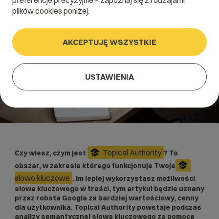
preferencje precyzyjnie – zapoznaj się z rodzajami
plików cookies poniżej.
AKCEPTUJĘ WSZYSTKIE
USTAWIENIA
Topical Authority
Czy wiesz, czym jest
? To
obszar, w zakresie którego funkcjonuje Twoje
słowo kluczowe
. Im lepiej wykorzystasz możliwości
słowa kluczowego w treści, tym artykuł będzie uznany
przez robota Googla za bardziej wartościowy, cenny
dla użytkownika. Topical Authority powstaje podczas
analizy semantycznej słowa kluczowego za pomocą