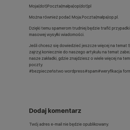
Moja(dot)Poczta(małpa)op(dot)pl
Można również podać Moja.Poczta(małpa)op.pl.
Dzięki temu spamerom trudniej będzie trafić przypadk
masowej wysyłki wiadomości.
Jeśli chcesz się dowiedzieć jeszcze więcej na temat
zajrzyj koniecznie do naszego artykułu na temat
zabe
nasze zakładki, gdzie znajdziesz o wiele więcej na te
poczty
.
#bezpieczeństwo wordpress
#spam
#weryfikacja for
Dodaj komentarz
Twój adres e-mail nie będzie opublikowany.