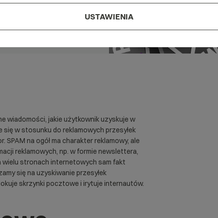
USTAWIENIA
e wiadomości, jakie użytkownik uzyskuje w
uje się w stosunku do reklamowych przesyłek
r. SPAM na ogół ma charakter reklamowy, ale
rmacji reklamowych, np. w formie newslettera,
 wielu stronach internetowych sam fakt
zamy się na uzyskiwanie przesyłek
kuje skrzynki pocztowe i irytuje internautów.