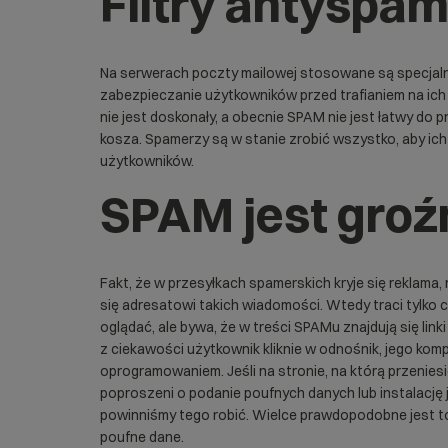
Filtry antyspa
Na
serwerach
poczty mailowej stosowane są specjaln
zabezpieczanie użytkowników przed trafianiem na ich
nie jest doskonały, a obecnie SPAM nie jest łatwy do 
kosza. Spamerzy są w stanie zrobić wszystko, aby ich
użytkowników.
SPAM jest groź
Fakt, że w przesyłkach spamerskich kryje się reklama,
się adresatowi takich wiadomości. Wtedy traci tylko cza
oglądać, ale bywa, że w treści SPAMu znajdują się lin
z ciekawości użytkownik kliknie w odnośnik, jego ko
oprogramowaniem. Jeśli na stronie, na którą przenie
poproszeni o podanie poufnych danych lub instalację j
powinniśmy tego robić. Wielce prawdopodobne jest t
poufne dane.