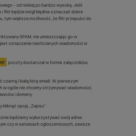
wego – od niskiej po bardzo wysoką. Jeśli
e i filtr będzie mógł błędnie oznaczać dobre
 tym większa możliwość, że filtr przepuści do
nktowany SPAM, nie umieszczając go w
ą jest oznaczenie niechcianych wiadomości w
er
poczty dostarczał w formie załączników,
zarną i białą listę emaili. W pierwszym
ch w ogóle nie chcemy otrzymywać wiadomości,
dawców i domeny.
 kliknąć opcję „Zapisz”.
ażnie będziemy wykorzystywać swój adres
yjnym czy w serwisach ogłoszeniowych, zawsze