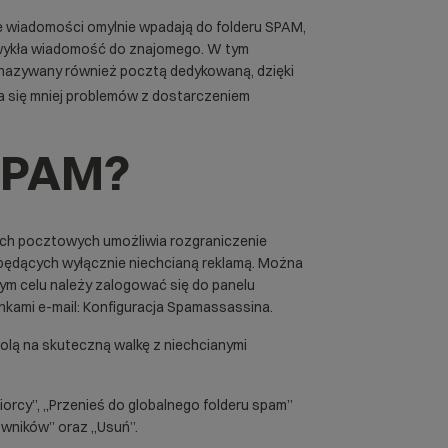
e wiadomości omylnie wpadają do folderu SPAM,
 zwykła wiadomość do znajomego. W tym
nazywany również pocztą dedykowaną, dzięki
ia się mniej problemów z dostarczeniem
SPAM?
kach pocztowych umożliwia rozgraniczenie
będących wyłącznie niechcianą reklamą. Można
m celu należy zalogować się do panelu
nkami e-mail: Konfiguracja Spamassassina.
olą na skuteczną walkę z niechcianymi
iorcy”, „Przenieś do globalnego folderu spam”
owników” oraz „Usuń”.