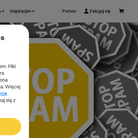
Inspiracje
Pomoc
Zaloguj się
es
m. Pliki
ze
lona
a. Więcej
yce
aj się z