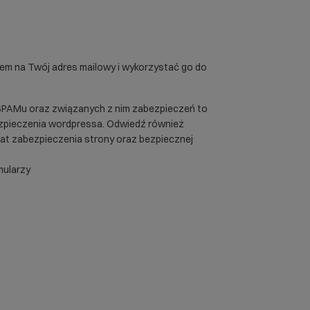
iem na Twój adres mailowy i wykorzystać go do
 SPAMu oraz związanych z nim zabezpieczeń to
zpieczenia wordpressa
. Odwiedź również
mat
zabezpieczenia strony
oraz
bezpiecznej
mularzy