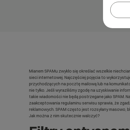
Mianem SPAMu zwykło się określać wszelkie niechcian
sieci internetowej. Najczęściej pojęcia to wykorzyst
przychodzących na pocztę mailową lub na komunikato
nie tylko. Jeśli wyraziliśmy zgodę na uzyskiwanie info
takie wiadomości nie będą postrzegane jako SPAM. Na
zaakceptowania regulaminu serwisu sprawia, że zgad
reklamowych. SPAM często jest rozsyłany masowo, blo
Jak można z nim skutecznie walczyć?