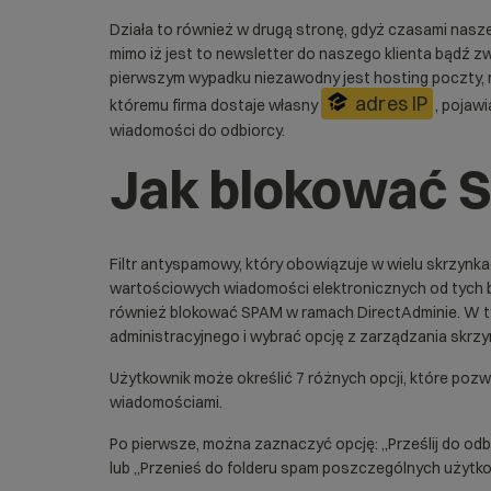
Działa to również w drugą stronę, gdyż czasami nasz
mimo iż jest to newsletter do naszego klienta bądź
pierwszym wypadku niezawodny jest
hosting
poczty, 
adres IP
któremu firma dostaje własny
, pojaw
wiadomości do odbiorcy.
Jak blokować 
Filtr antyspamowy, który obowiązuje w wielu skrzyn
wartościowych wiadomości elektronicznych od tych 
również blokować SPAM w ramach DirectAdminie. W ty
administracyjnego i wybrać opcję z zarządzania skrzy
Użytkownik może określić 7 różnych opcji, które pozw
wiadomościami.
Po pierwsze, można zaznaczyć opcję: „Prześlij do odb
lub „Przenieś do folderu spam poszczególnych użytk