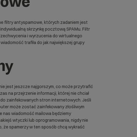
mowe
e filtry antyspamowe, których zadaniem jest
 indywidualną skrzynkę pocztową SPAMu. Filtr
przechwycenia i wyrzucenia do wirtualnego
 wiadomość trafiła do jak największej grupy
ny
 nie jest jeszcze najgorszym, co może przytrafić
s na przejrzenie informacji, której nie chciał
ki do zainfekowanych stron internetowych. Jeśli
mputer może zostać zainfekowany złośliwym
sie nas wiadomość mailowa będziemy
akiejś wtyczki lub oprogramowania, nigdy nie
o, że spamerzy w ten sposób chcą wykraść