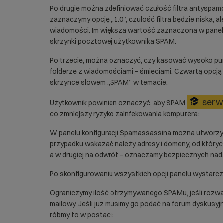
Po drugie można zdefiniować czułość filtra antyspamo
zaznaczymy opcję „1.0”, czułość filtra będzie niska, al
wiadomości. Im większa wartość zaznaczona w panelu,
skrzynki pocztowej użytkownika SPAM.
Po trzecie, można oznaczyć, czy kasować wysoko pu
folderze z wiadomościami – śmieciami. Czwartą opcj
skrzynce słowem „SPAM” w temacie.
serw
Użytkownik powinien oznaczyć, aby SPAM
co zmniejszy ryzyko zainfekowania komputera:
W panelu konfiguracji Spamassassina można utworzyć c
przypadku wskazać należy adresy i domeny, od który
a w drugiej na odwrót – oznaczamy bezpiecznych na
Po skonfigurowaniu wszystkich opcji panelu wystarczy
Ograniczymy ilość otrzymywanego SPAMu, jeśli rozw
mailowy. Jeśli już musimy go podać na forum dyskus
róbmy to w postaci: