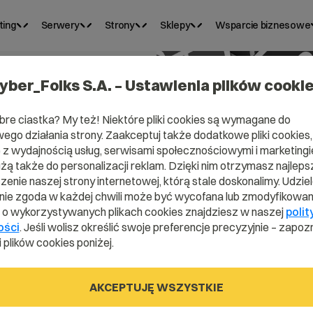
ting
Serwery
Strony
Sklepy
Wsparcie biznesowe
yber_Folks S.A. – Ustawienia plików cooki
bre ciastka? My też! Niektóre pliki cookies są wymagane do
ego działania strony. Zaakceptuj także dodatkowe pliki cookies,
z wydajnością usług, serwisami społecznościowymi i marketingie
użą także do personalizacji reklam. Dzięki nim otrzymasz najleps
 i
enie naszej strony internetowej, którą stale doskonalimy. Udzie
ie zgoda w każdej chwili może być wycofana lub zmodyfikowan
i o wykorzystywanych plikach cookies znajdziesz w naszej
polit
ć?
ości
. Jeśli wolisz określić swoje preferencje precyzyjnie – zapozn
 plików cookies poniżej.
AKCEPTUJĘ WSZYSTKIE