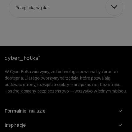
Przeglądaj wg dat
Wybierz gotową listę. Użyj spacji, aby otworzyć.
Naciśnij spację, aby otworzyć listę, klawisze strzałek, aby nawi
W CyberFolks wierzymy, że technologia powinna być prosta i
dostępna. Dlatego tworzymy narzędzia, które pozwalają
budować strony, rozwijać projekty i zarządzać nimi bez stresu.
Hosting, domeny, bezpieczeństwo — wszystko w jednym miejscu.
Formalnie i na luzie
O nas
Inspiracje