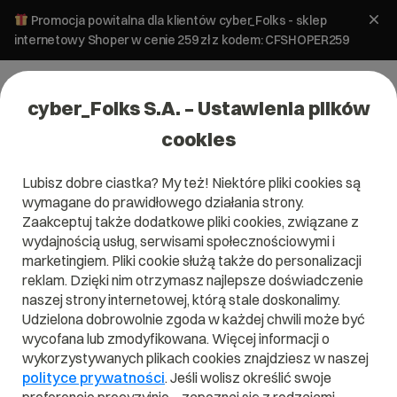
Promocja powitalna dla klientów cyber_Folks - sklep
internetowy Shoper w cenie 259 zł z kodem: CFSHOPER259
cyber_Folks S.A. – Ustawienia plików
cookies
Lubisz dobre ciastka? My też! Niektóre pliki cookies są
E-commerce
wymagane do prawidłowego działania strony.
Marketing sklepu internetowego na
Zaakceptuj także dodatkowe pliki cookies, związane z
10 sposobów
wydajnością usług, serwisami społecznościowymi i
marketingiem. Pliki cookie służą także do personalizacji
reklam. Dzięki nim otrzymasz najlepsze doświadczenie
10 lipca 2025
ok.
6
min
naszej strony internetowej, którą stale doskonalimy.
Udzielona dobrowolnie zgoda w każdej chwili może być
wycofana lub zmodyfikowana. Więcej informacji o
wykorzystywanych plikach cookies znajdziesz w naszej
polityce prywatności
. Jeśli wolisz określić swoje