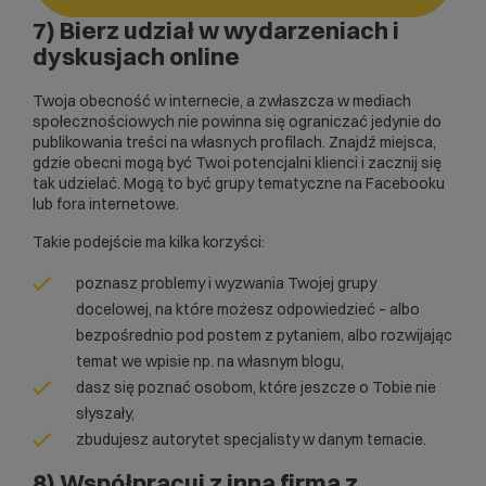
7) Bierz udział w wydarzeniach i
dyskusjach online
Twoja obecność w internecie, a zwłaszcza w mediach
społecznościowych nie powinna się ograniczać jedynie do
publikowania treści na własnych profilach. Znajdź miejsca,
gdzie obecni mogą być Twoi potencjalni klienci i zacznij się
tak udzielać. Mogą to być grupy tematyczne na Facebooku
lub fora internetowe.
Takie podejście ma kilka korzyści:
poznasz problemy i wyzwania Twojej grupy
docelowej, na które możesz odpowiedzieć – albo
bezpośrednio pod postem z pytaniem, albo rozwijając
temat we wpisie np. na własnym blogu,
dasz się poznać osobom, które jeszcze o Tobie nie
słyszały,
zbudujesz autorytet specjalisty w danym temacie.
8) Współpracuj z inną firmą z