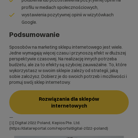
polubienia lub pozostawienia pozytywnej opinii na
profilu w mediach społecznościowych,
wystawienia pozytywnej opinii w wizytówkach
Google.
Podsumowanie
Sposobów na marketing sklepu internetowego jest wiele.
Jedne wymagają więcej czasu i przynoszą efekt w dłuższej
perspektywie czasowej. Na realizację innych potrzeba
budżetu, ale za to efekty są szybciej zauważalne. To, które
wykorzystasz w swoim sklepie zależy od strategii, jaką
sobie założysz. Dobierz je do swoich potrzeb i możliwości i
promuj swój sklep internetowy.
Rozwiązania dla sklepów
internetowych
—
[1] Digital 2022 Poland, Kepios Pte. Ltd.
(
https://datareportal.com/reports/digital-2022-poland
)