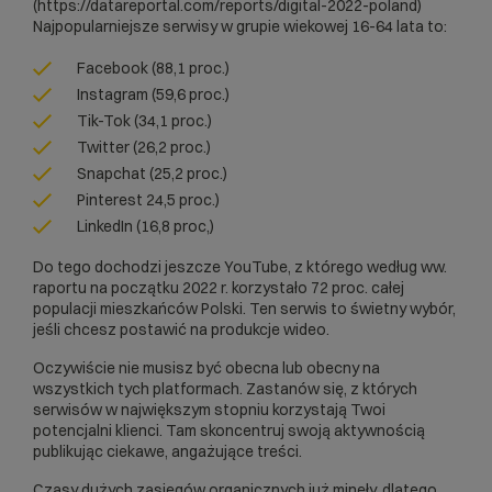
(
https://datareportal.com/reports/digital-2022-poland
)
Najpopularniejsze serwisy w grupie wiekowej 16-64 lata to:
Facebook (88,1 proc.)
Instagram (59,6 proc.)
Tik-Tok (34,1 proc.)
Twitter (26,2 proc.)
Snapchat (25,2 proc.)
Pinterest 24,5 proc.)
LinkedIn (16,8 proc,)
Do tego dochodzi jeszcze YouTube, z którego według ww.
raportu na początku 2022 r. korzystało 72 proc. całej
populacji mieszkańców Polski. Ten serwis to świetny wybór,
jeśli chcesz postawić na produkcje wideo.
Oczywiście nie musisz być obecna lub obecny na
wszystkich tych platformach. Zastanów się, z których
serwisów w największym stopniu korzystają Twoi
potencjalni klienci. Tam skoncentruj swoją aktywnością
publikując ciekawe, angażujące treści.
Czasy dużych zasięgów organicznych już minęły, dlatego