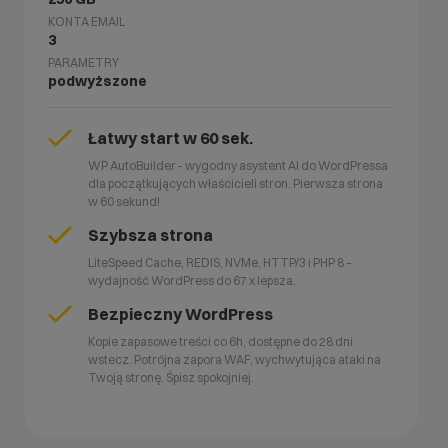
KONTA EMAIL
3
PARAMETRY
podwyższone
Łatwy start w 60 sek.
WP AutoBuilder - wygodny asystent AI do WordPressa
dla początkujących właścicieli stron. Pierwsza strona
w 60 sekund!
Szybsza strona
LiteSpeed Cache, REDIS, NVMe, HTTP/3 i PHP 8 –
wydajność WordPress do 67 x lepsza.
Bezpieczny WordPress
Kopie zapasowe treści co 6h, dostępne do 28 dni
wstecz. Potrójna zapora WAF, wychwytująca ataki na
Twoją stronę. Śpisz spokojniej.