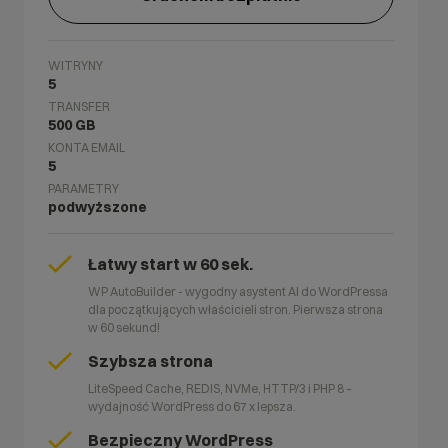
WITRYNY
5
TRANSFER
500 GB
KONTA EMAIL
5
PARAMETRY
podwyższone
Łatwy start w 60 sek.
WP AutoBuilder - wygodny asystent AI do WordPressa
dla początkujących właścicieli stron. Pierwsza strona
w 60 sekund!
Szybsza strona
LiteSpeed Cache, REDIS, NVMe, HTTP/3 i PHP 8 –
wydajność WordPress do 67 x lepsza.
Bezpieczny WordPress