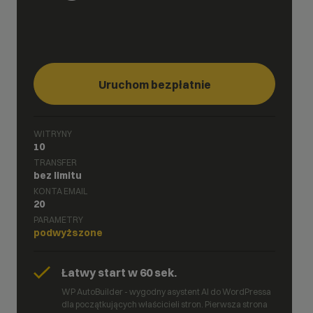
Uruchom bezpłatnie
WITRYNY
10
TRANSFER
bez limitu
KONTA EMAIL
20
PARAMETRY
podwyższone
Łatwy start w 60 sek.
WP AutoBuilder - wygodny asystent AI do WordPressa
dla początkujących właścicieli stron. Pierwsza strona