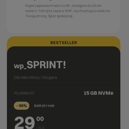
Kopie zapasowe treści co 6h, dostępne do 28 dni
wstecz. Potrójna zapora WAF, wychwytująca ataki na
Twoją stronę. Śpisz spokojniej.
BESTSELLER
SPRINT!
wp_
Dla mikrofirmy / blogera
15 GB
NVMe
POJEMNOŚĆ
649
zł / rok
– 96%
29
00
/ ROK