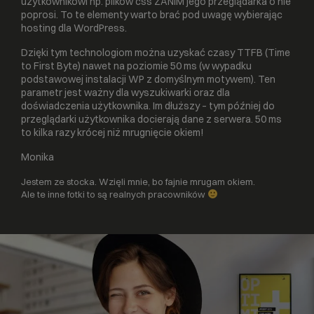
użytkownikowi np. plików css ZANIM jego przeglądarka o nie
poprosi. To te elementy warto brać pod uwagę wybierając
hosting dla WordPress.
Dzięki tym technologiom można uzyskać czasy TTFB (Time
to First Byte) nawet na poziomie 50 ms (w wypadku
podstawowej instalacji WP z domyślnym motywem). Ten
parametr jest ważny dla wyszukiwarki oraz dla
doświadczenia użytkownika. Im dłuższy – tym później do
przeglądarki użytkownika docierają dane z serwera. 50 ms
to kilka razy krócej niż mrugnięcie okiem!
Monika
Jestem ze stocka. Wzięli mnie, bo fajnie mrugam okiem.
Ale te inne fotki to są realnych pracowników