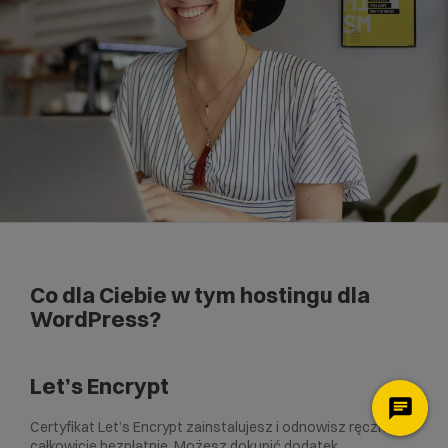
Co dla Ciebie w tym hostingu dla
WordPress?
Let’s Encrypt
Certyfikat Let’s Encrypt zainstalujesz i odnowisz ręcznie
całkowicie bezpłatnie. Możesz dokupić dodatek