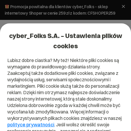
Promocja powitalna dla klientów cyber_Folks - sklep
internetowy Shoper w cenie 259 zł z kodem: CFSHOPER259
cyber_Folks S.A. – Ustawienia plików
cookies
Lubisz dobre ciastka? My też! Niektóre pliki cookies są
wymagane do prawidłowego działania strony.
Zaakceptuj także dodatkowe pliki cookies, związane z
wydajnością usług, serwisami społecznościowymi i
marketingiem. Pliki cookie służą także do personalizacji
reklam. Dzięki nim otrzymasz najlepsze doświadczenie
naszej strony internetowej, którą stale doskonalimy.
Udzielona dobrowolnie zgoda w każdej chwili może być
wycofana lub zmodyfikowana. Więcej informacji o
wykorzystywanych plikach cookies znajdziesz w naszej
polityce prywatności
. Jeśli wolisz określić swoje