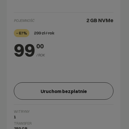
2 GB
NVMe
POJEMNOŚĆ
299
zł / rok
– 67%
99
00
/ ROK
Uruchom bezpłatnie
WITRYNY
1
TRANSFER
250 GB