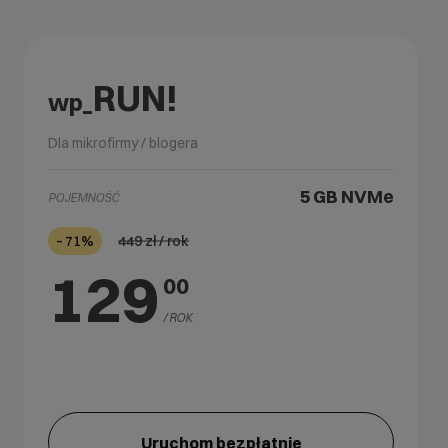
RUN!
wp_
Dla mikrofirmy / blogera
5 GB
NVMe
POJEMNOŚĆ
449
zł / rok
– 71%
129
00
/ ROK
Uruchom bezpłatnie