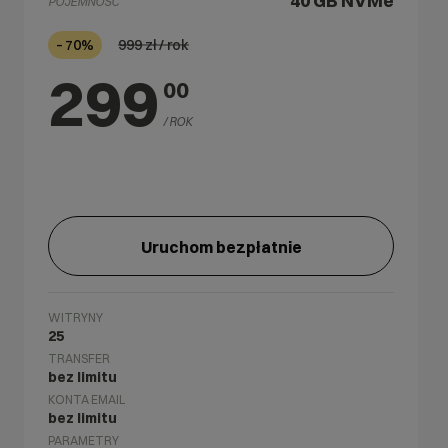
40 GB
NVMe
POJEMNOŚĆ
999
zł / rok
– 70%
299
00
/ ROK
Uruchom bezpłatnie
WITRYNY
25
TRANSFER
bez limitu
KONTA EMAIL
bez limitu
PARAMETRY