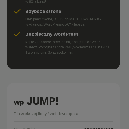
w 60 sekund!
Szybsza strona
LiteSpeed Cache, REDIS, NVMe, HTTP/3 i PHP 8 –
wydajność WordPress do 67 x lepsza.
Bezpieczny WordPress
Kopie zapasowe treści co 6h, dostępne do 28 dni
wstecz. Potrójna zapora WAF, wychwytująca ataki na
Twoją stronę. Śpisz spokojniej.
JUMP!
wp_
Dla większej firmy / webdevelopera