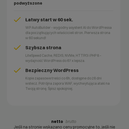
podwyższone
Łatwy start w 60 sek.
WP AutoBuilder - wygodny asystent AI do WordPressa
dla początkujących właścicieli stron. Pierwsza strona
w 60 sekund!
Szybsza strona
LiteSpeed Cache, REDIS, NVMe, HTTP/3 i PHP 8 –
wydajność WordPress do 67 x lepsza.
Bezpieczny WordPress
Kopie zapasowe treści co 6h, dostępne do 28 dni
wstecz. Potrójna zapora WAF, wychwytująca ataki na
Twoją stronę. Śpisz spokojniej.
netto
brutto
Jeśli na stronie wskazano ceny promocyjne to, jeśli nie