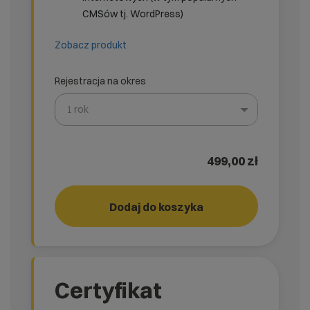
CMSów tj. WordPress)
Zobacz produkt
Rejestracja na okres
1 rok
Wybierz gotową listę. Użyj spacji, aby otworzyć.
Naciśnij spację, aby otworzyć listę, klawisze strzałek, a
499,00 zł
Pakiet wydajność
Dodaj do koszyka
Certyfikat