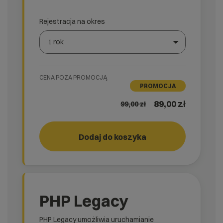
Rejestracja na okres
1 rok
Wybierz gotową listę. Użyj spacji, aby otworzyć.
Naciśnij spację, aby otworzyć listę, klawisze strzałek, a
CENA POZA PROMOCJĄ
PROMOCJA
89,00 zł
99,00
zł
Dodaj do koszyka
START!
rank_
PHP Legacy
PHP Legacy umożliwia uruchamianie