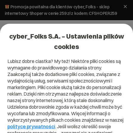
Promocja powitalna dla klientów cyber_Folks - sklep
internetowy Shoper w cenie 259 zł z kodem: CFSHOPER259
cyber_Folks S.A. – Ustawienia plików
cookies
Lubisz dobre ciastka? My też! Niektóre pliki cookies są
wymagane do prawidłowego działania strony.
Hosting
Zaakceptuj także dodatkowe pliki cookies, związane z
wydajnością usług, serwisami społecznościowymi i
JUMP!
marketingiem. Pliki cookie służą także do personalizacji
wp_
reklam. Dzięki nim otrzymasz najlepsze doświadczenie
naszej strony internetowej, którą stale doskonalimy.
Skonfiguruj wybrany pakiet i sprawdź, co
Udzielona dobrowolnie zgoda w każdej chwili może być
najchętniej wybierali do niego inni
wycofana lub zmodyfikowana. Więcej informacji o
użytkownicy.
wykorzystywanych plikach cookies znajdziesz w naszej
polityce prywatności
. Jeśli wolisz określić swoje
Bezpłatne i niezobowiązujące