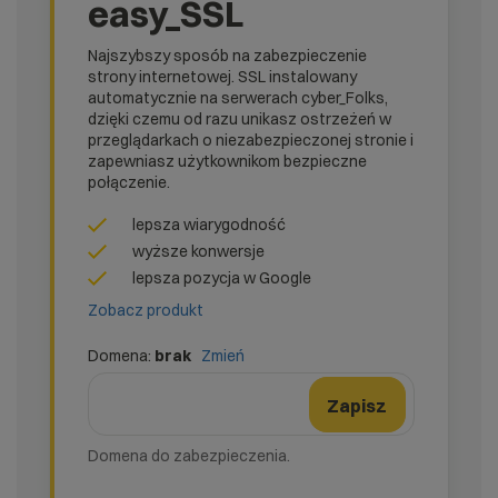
easy_SSL
Najszybszy sposób na zabezpieczenie
strony internetowej. SSL instalowany
automatycznie na serwerach cyber_Folks,
dzięki czemu od razu unikasz ostrzeżeń w
przeglądarkach o niezabezpieczonej stronie i
zapewniasz użytkownikom bezpieczne
połączenie.
lepsza wiarygodność
wyższe konwersje
lepsza pozycja w Google
Zobacz produkt
Domena:
brak
Zmień
domena
Nazwa domeny
Zmień formularz domeny
Zapisz
Domena do zabezpieczenia.