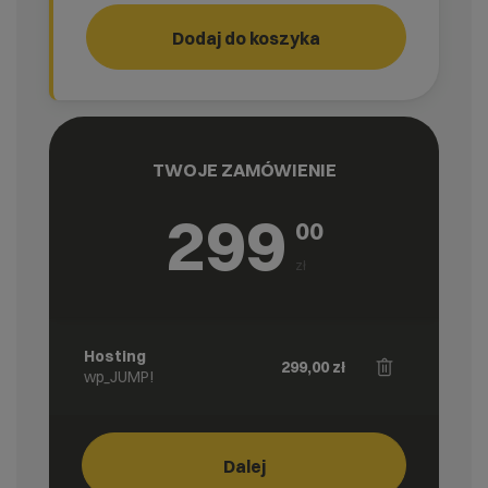
Przeniesienie stron
Dodaj do koszyka
TWOJE ZAMÓWIENIE
299
00
zł
Hosting
299,00
zł
wp_JUMP!
Dalej