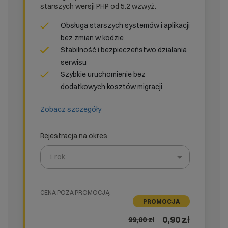
starszych wersji PHP od 5.2 wzwyż.
Obsługa starszych systemów i aplikacji
bez zmian w kodzie
Stabilność i bezpieczeństwo działania
serwisu
Szybkie uruchomienie bez
dodatkowych kosztów migracji
Zobacz szczegóły
Rejestracja na okres
1 rok
Wybierz gotową listę. Użyj spacji, aby otworzyć.
Naciśnij spację, aby otworzyć listę, klawisze strzałek, a
CENA POZA PROMOCJĄ
PROMOCJA
0,90 zł
99,00
zł